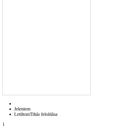
Jelentem
Letiltom
Tiltás feloldása
1