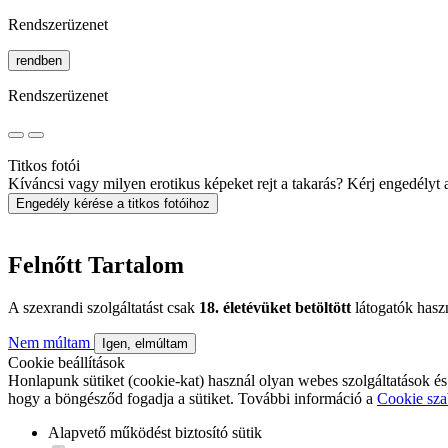
Rendszerüzenet
rendben
Rendszerüzenet
Titkos fotói
Kíváncsi vagy milyen erotikus képeket rejt a takarás? Kérj engedélyt a 
Engedély kérése a titkos fotóihoz
Felnőtt Tartalom
A szexrandi szolgáltatást csak
18. életévüket betöltött
látogatók hasz
Nem múltam
Igen, elmúltam
Cookie beállítások
Honlapunk sütiket (cookie-kat) használ olyan webes szolgáltatások és
hogy a böngésződ fogadja a sütiket. További információ a
Cookie sza
Alapvető működést biztosító sütik