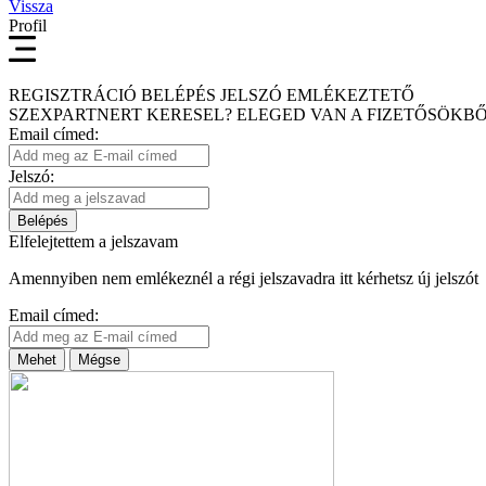
Vissza
Profil
REGISZTRÁCIÓ
BELÉPÉS
JELSZÓ EMLÉKEZTETŐ
SZEXPARTNERT KERESEL?
ELEGED VAN A FIZETŐSÖKBŐ
Email címed:
Jelszó:
Belépés
Elfelejtettem a jelszavam
Amennyiben nem emlékeznél a régi jelszavadra itt kérhetsz új jelszót
Email címed:
Mehet
Mégse