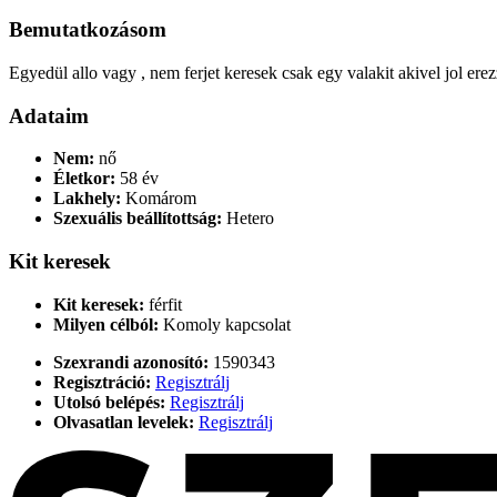
Bemutatkozásom
Egyedül allo vagy , nem ferjet keresek csak egy valakit akivel jol er
Adataim
Nem:
nő
Életkor:
58 év
Lakhely:
Komárom
Szexuális beállítottság:
Hetero
Kit keresek
Kit keresek:
férfit
Milyen célból:
Komoly kapcsolat
Szexrandi azonosító:
1590343
Regisztráció:
Regisztrálj
Utolsó belépés:
Regisztrálj
Olvasatlan levelek:
Regisztrálj