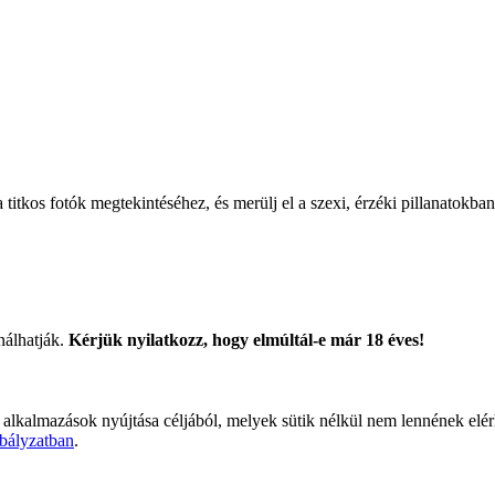
titkos fotók megtekintéséhez, és merülj el a szexi, érzéki pillanatokban
nálhatják.
Kérjük nyilatkozz, hogy elmúltál-e már 18 éves!
 alkalmazások nyújtása céljából, melyek sütik nélkül nem lennének elé
bályzatban
.