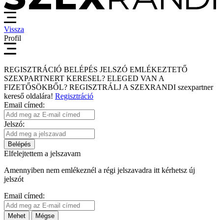
Vissza
Profil
REGISZTRÁCIÓ
BELÉPÉS
JELSZÓ EMLÉKEZTETŐ
SZEXPARTNERT KERESEL?
ELEGED VAN A
FIZETŐSÖKBŐL?
REGISZTRÁLJ A SZEXRANDI
szexpartner
kereső
oldalára!
Regisztráció
Email címed:
Jelszó:
Belépés
Elfelejtettem a jelszavam
Amennyiben nem emlékeznél a régi jelszavadra itt kérhetsz új
jelszót
Email címed:
Mehet
Mégse