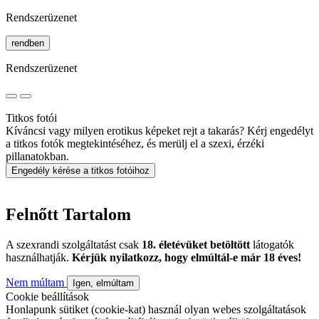
Rendszerüzenet
rendben
Rendszerüzenet
Titkos fotói
Kíváncsi vagy milyen erotikus képeket rejt a takarás? Kérj engedélyt
a titkos fotók megtekintéséhez, és merülj el a szexi, érzéki
pillanatokban.
Engedély kérése a titkos fotóihoz
Felnőtt Tartalom
A szexrandi szolgáltatást csak
18. életévüket betöltött
látogatók
használhatják.
Kérjük nyilatkozz, hogy elmúltál-e már 18 éves!
Nem múltam
Igen, elmúltam
Cookie beállítások
Honlapunk sütiket (cookie-kat) használ olyan webes szolgáltatások