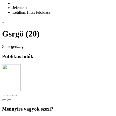
Jelentem
Letiltom
Tiltás feloldása
1
Gsrgö (20)
Zalaegerszeg
Publikus fotók
Mennyire vagyok szexi?