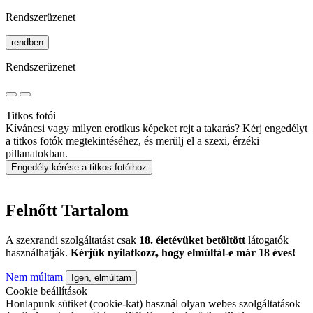
Rendszerüzenet
rendben
Rendszerüzenet
Titkos fotói
Kíváncsi vagy milyen erotikus képeket rejt a takarás? Kérj engedélyt
a titkos fotók megtekintéséhez, és merülj el a szexi, érzéki
pillanatokban.
Engedély kérése a titkos fotóihoz
Felnőtt Tartalom
A szexrandi szolgáltatást csak
18. életévüket betöltött
látogatók
használhatják.
Kérjük nyilatkozz, hogy elmúltál-e már 18 éves!
Nem múltam
Igen, elmúltam
Cookie beállítások
Honlapunk sütiket (cookie-kat) használ olyan webes szolgáltatások