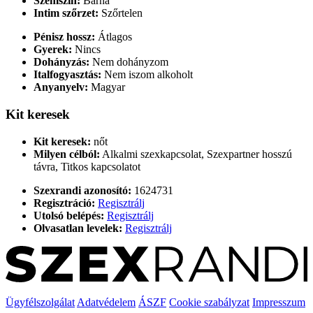
Szemszín:
Barna
Intim szőrzet:
Szőrtelen
Pénisz hossz:
Átlagos
Gyerek:
Nincs
Dohányzás:
Nem dohányzom
Italfogyasztás:
Nem iszom alkoholt
Anyanyelv:
Magyar
Kit keresek
Kit keresek:
nőt
Milyen célból:
Alkalmi szexkapcsolat, Szexpartner hosszú
távra, Titkos kapcsolatot
Szexrandi azonosító:
1624731
Regisztráció:
Regisztrálj
Utolsó belépés:
Regisztrálj
Olvasatlan levelek:
Regisztrálj
Ügyfélszolgálat
Adatvédelem
ÁSZF
Cookie szabályzat
Impresszum