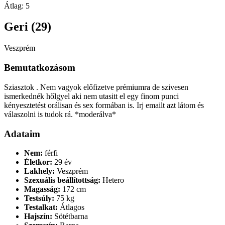
Átlag:
5
Geri (29)
Veszprém
Bemutatkozásom
Sziasztok . Nem vagyok előfizetve prémiumra de szivesen
ismerkednék hőlgyel aki nem utasitt el egy finom punci
kényesztetést orálisan és sex formában is. Irj emailt azt látom és
válaszolni is tudok rá. *moderálva*
Adataim
Nem:
férfi
Életkor:
29 év
Lakhely:
Veszprém
Szexuális beállítottság:
Hetero
Magasság:
172 cm
Testsúly:
75 kg
Testalkat:
Átlagos
Hajszín:
Sötétbarna