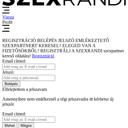
Vissza
Profil
REGISZTRÁCIÓ
BELÉPÉS
JELSZÓ EMLÉKEZTETŐ
SZEXPARTNERT KERESEL?
ELEGED VAN A
FIZETŐSÖKBŐL?
REGISZTRÁLJ A SZEXRANDI
szexpartner
kereső
oldalára!
Regisztráció
Email címed:
Jelszó:
Belépés
Elfelejtettem a jelszavam
Amennyiben nem emlékeznél a régi jelszavadra itt kérhetsz új
jelszót
Email címed:
Mehet
Mégse