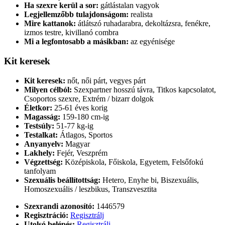
Ha szexre kerül a sor:
gátlástalan vagyok
Legjellemzőbb tulajdonságom:
realista
Mire kattanok:
átlátszó ruhadarabra, dekoltázsra, fenékre,
izmos testre, kivillanó combra
Mi a legfontosabb a másikban:
az egyénisége
Kit keresek
Kit keresek:
nőt, női párt, vegyes párt
Milyen célból:
Szexpartner hosszú távra, Titkos kapcsolatot,
Csoportos szexre, Extrém / bizarr dolgok
Életkor:
25-61 éves korig
Magasság:
159-180 cm-ig
Testsúly:
51-77 kg-ig
Testalkat:
Átlagos, Sportos
Anyanyelv:
Magyar
Lakhely:
Fejér, Veszprém
Végzettség:
Középiskola, Főiskola, Egyetem, Felsőfokú
tanfolyam
Szexuális beállítottság:
Hetero, Enyhe bi, Biszexuális,
Homoszexuális / leszbikus, Transzvesztita
Szexrandi azonosító:
1446579
Regisztráció:
Regisztrálj
Utolsó belépés:
Regisztrálj