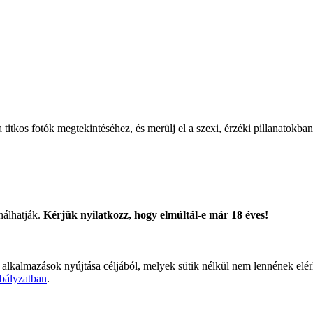
titkos fotók megtekintéséhez, és merülj el a szexi, érzéki pillanatokban
nálhatják.
Kérjük nyilatkozz, hogy elmúltál-e már 18 éves!
 alkalmazások nyújtása céljából, melyek sütik nélkül nem lennének elé
bályzatban
.