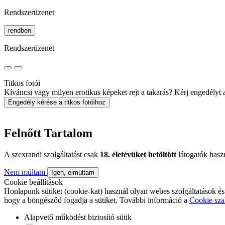
Rendszerüzenet
rendben
Rendszerüzenet
Titkos fotói
Kíváncsi vagy milyen erotikus képeket rejt a takarás? Kérj engedélyt a 
Engedély kérése a titkos fotóihoz
Felnőtt Tartalom
A szexrandi szolgáltatást csak
18. életévüket betöltött
látogatók hasz
Nem múltam
Igen, elmúltam
Cookie beállítások
Honlapunk sütiket (cookie-kat) használ olyan webes szolgáltatások és
hogy a böngésződ fogadja a sütiket. További információ a
Cookie sza
Alapvető működést biztosító sütik