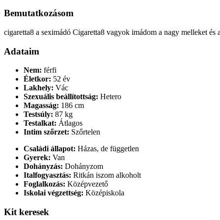
Bemutatkozásom
cigaretta8 a seximádó Cigaretta8 vagyok imádom a nagy melleket és a 
Adataim
Nem:
férfi
Életkor:
52 év
Lakhely:
Vác
Szexuális beállítottság:
Hetero
Magasság:
186 cm
Testsúly:
87 kg
Testalkat:
Átlagos
Intim szőrzet:
Szőrtelen
Családi állapot:
Házas, de független
Gyerek:
Van
Dohányzás:
Dohányzom
Italfogyasztás:
Ritkán iszom alkoholt
Foglalkozás:
Középvezető
Iskolai végzettség:
Középiskola
Kit keresek