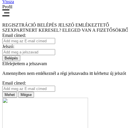
Vissza
Profil
REGISZTRÁCIÓ
BELÉPÉS
JELSZÓ EMLÉKEZTETŐ
SZEXPARTNERT KERESEL?
ELEGED VAN A FIZETŐSÖKBŐ
Email címed:
Jelszó:
Belépés
Elfelejtettem a jelszavam
Amennyiben nem emlékeznél a régi jelszavadra itt kérhetsz új jelszót
Email címed:
Mehet
Mégse