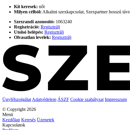
Kit keresek:
nőt
Milyen célból:
Alkalmi szexkapcsolat, Szexpartner hosszú távra
Szexrandi azonosító:
1063240
Regisztráció:
Regisztrálj
Utolsó belépés:
Regisztrálj
Olvasatlan levelek:
Regisztrálj
Ügyfélszolgálat
Adatvédelem
ÁSZF
Cookie szabályzat
Impresszum
© Copyright 2026
Menü
Kezdőlap
Keresés
Üzenetek
Kapcsolatok