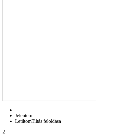
Jelentem
Letiltom
Tiltás feloldása
2