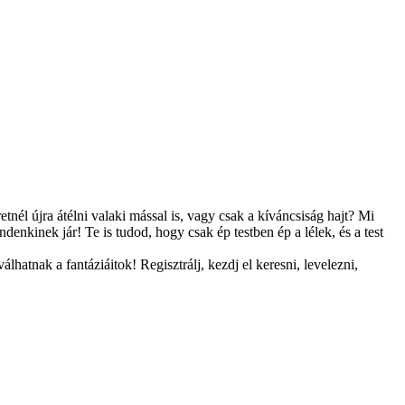
tnél újra átélni valaki mással is, vagy csak a kíváncsiság hajt? Mi
enkinek jár! Te is tudod, hogy csak ép testben ép a lélek, és a test
hatnak a fantáziáitok! Regisztrálj, kezdj el keresni, levelezni,