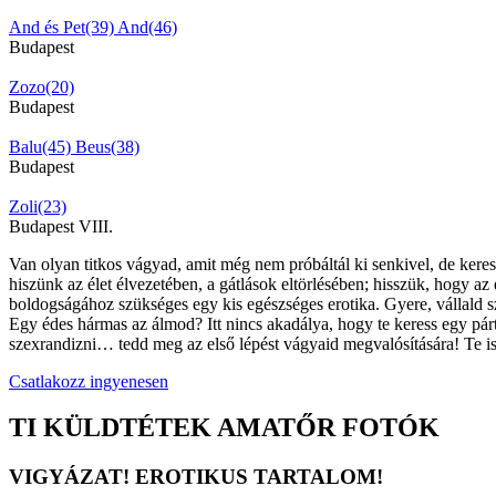
And és Pet(39)
And(46)
Budapest
Zozo(20)
Budapest
Balu(45)
Beus(38)
Budapest
Zoli(23)
Budapest VIII.
Van olyan titkos vágyad, amit még nem próbáltál ki senkivel, de kerese
hiszünk az élet élvezetében, a gátlások eltörlésében; hisszük, hogy az
boldogságához szükséges egy kis egészséges erotika. Gyere, vállald s
Egy édes hármas az álmod? Itt nincs akadálya, hogy te keress egy párt 
szexrandizni… tedd meg az első lépést vágyaid megvalósítására! Te is
Csatlakozz ingyenesen
TI KÜLDTÉTEK AMATŐR FOTÓK
VIGYÁZAT! EROTIKUS TARTALOM!