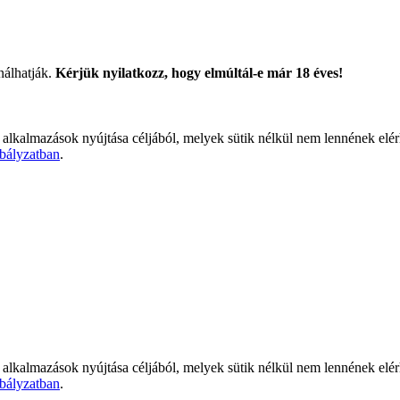
nálhatják.
Kérjük nyilatkozz, hogy elmúltál-e már 18 éves!
 alkalmazások nyújtása céljából, melyek sütik nélkül nem lennének elé
bályzatban
.
 alkalmazások nyújtása céljából, melyek sütik nélkül nem lennének elé
bályzatban
.