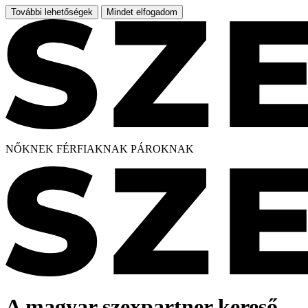
További lehetőségek
Mindet elfogadom
NŐKNEK
FÉRFIAKNAK
PÁROKNAK
A magyar szexpartner kereső