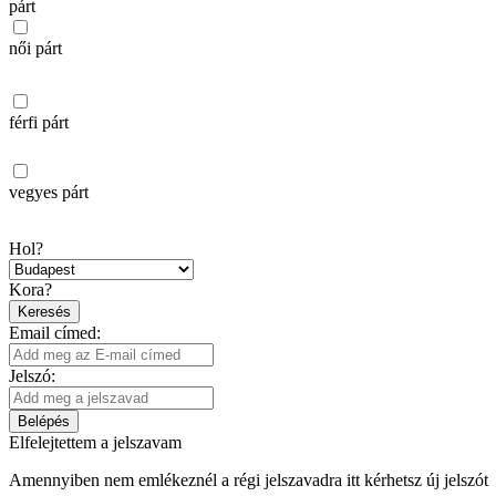
párt
női párt
férfi párt
vegyes párt
Hol?
Kora?
Keresés
Email címed:
Jelszó:
Belépés
Elfelejtettem a jelszavam
Amennyiben nem emlékeznél a régi jelszavadra itt kérhetsz új jelszót