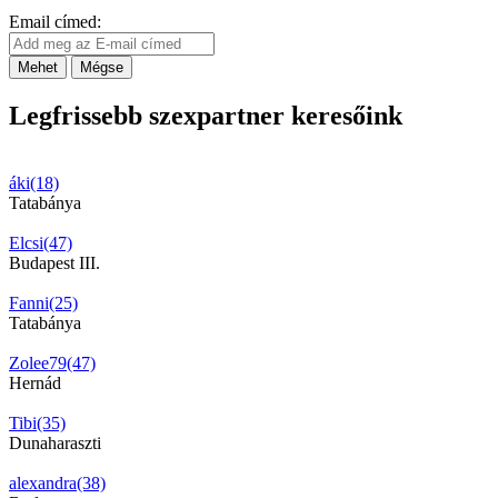
Email címed:
Mehet
Mégse
Legfrissebb szexpartner keresőink
áki(18)
Tatabánya
Elcsi(47)
Budapest III.
Fanni(25)
Tatabánya
Zolee79(47)
Hernád
Tibi(35)
Dunaharaszti
alexandra(38)