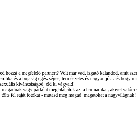
d hozzá a megfelelő partnert? Volt már vad, izgató kalandod, amit szere
 erotika és a bujaság egészséges, természetes és nagyon jó… és hogy mind
zexuális kíváncsiságod, éld ki vágyaid!
magadnak vagy párként megtaláljátok azt a harmadikat, akivel valóra vál
 tölts fel saját fotókat - mutasd meg magad, magatokat a nagyvilágnak!