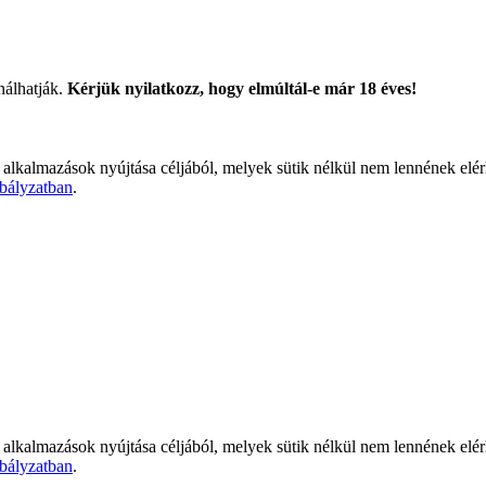
nálhatják.
Kérjük nyilatkozz, hogy elmúltál-e már 18 éves!
 alkalmazások nyújtása céljából, melyek sütik nélkül nem lennének elé
bályzatban
.
 alkalmazások nyújtása céljából, melyek sütik nélkül nem lennének elé
bályzatban
.