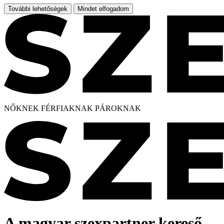
További lehetőségek
Mindet elfogadom
NŐKNEK
FÉRFIAKNAK
PÁROKNAK
A magyar szexpartner kereső