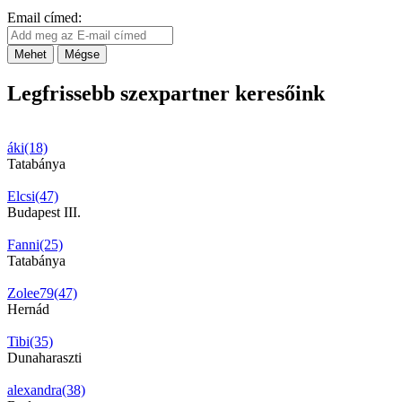
Email címed:
Mehet
Mégse
Legfrissebb szexpartner keresőink
áki(18)
Tatabánya
Elcsi(47)
Budapest III.
Fanni(25)
Tatabánya
Zolee79(47)
Hernád
Tibi(35)
Dunaharaszti
alexandra(38)