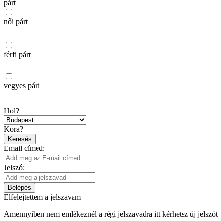
párt
női párt
férfi párt
vegyes párt
Hol?
Kora?
Keresés
Email címed:
Jelszó:
Belépés
Elfelejtettem a jelszavam
Amennyiben nem emlékeznél a régi jelszavadra itt kérhetsz új jelszót