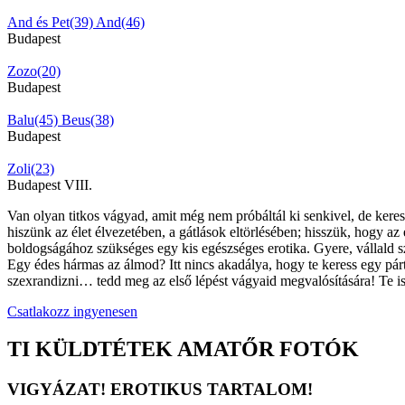
And és Pet(39)
And(46)
Budapest
Zozo(20)
Budapest
Balu(45)
Beus(38)
Budapest
Zoli(23)
Budapest VIII.
Van olyan titkos vágyad, amit még nem próbáltál ki senkivel, de kerese
hiszünk az élet élvezetében, a gátlások eltörlésében; hisszük, hogy az
boldogságához szükséges egy kis egészséges erotika. Gyere, vállald s
Egy édes hármas az álmod? Itt nincs akadálya, hogy te keress egy párt 
szexrandizni… tedd meg az első lépést vágyaid megvalósítására! Te is
Csatlakozz ingyenesen
TI KÜLDTÉTEK AMATŐR FOTÓK
VIGYÁZAT! EROTIKUS TARTALOM!