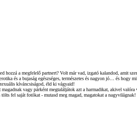
d hozzá a megfelelő partnert? Volt már vad, izgató kalandod, amit szere
 erotika és a bujaság egészséges, természetes és nagyon jó… és hogy mind
zexuális kíváncsiságod, éld ki vágyaid!
magadnak vagy párként megtaláljátok azt a harmadikat, akivel valóra vál
 tölts fel saját fotókat - mutasd meg magad, magatokat a nagyvilágnak!