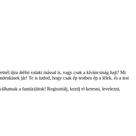
tnél újra átélni valaki mással is, vagy csak a kíváncsiság hajt? Mi
enkinek jár! Te is tudod, hogy csak ép testben ép a lélek, és a test
hatnak a fantáziáitok! Regisztrálj, kezdj el keresni, levelezni,