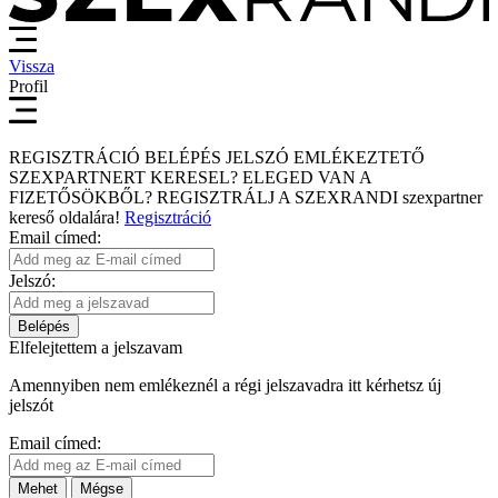
Vissza
Profil
REGISZTRÁCIÓ
BELÉPÉS
JELSZÓ EMLÉKEZTETŐ
SZEXPARTNERT KERESEL?
ELEGED VAN A
FIZETŐSÖKBŐL?
REGISZTRÁLJ A SZEXRANDI
szexpartner
kereső
oldalára!
Regisztráció
Email címed:
Jelszó:
Belépés
Elfelejtettem a jelszavam
Amennyiben nem emlékeznél a régi jelszavadra itt kérhetsz új
jelszót
Email címed:
Mehet
Mégse