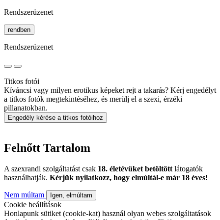
Rendszerüzenet
rendben
Rendszerüzenet
Titkos fotói
Kíváncsi vagy milyen erotikus képeket rejt a takarás? Kérj engedélyt
a titkos fotók megtekintéséhez, és merülj el a szexi, érzéki
pillanatokban.
Engedély kérése a titkos fotóihoz
Felnőtt Tartalom
A szexrandi szolgáltatást csak
18. életévüket betöltött
látogatók
használhatják.
Kérjük nyilatkozz, hogy elmúltál-e már 18 éves!
Nem múltam
Igen, elmúltam
Cookie beállítások
Honlapunk sütiket (cookie-kat) használ olyan webes szolgáltatások