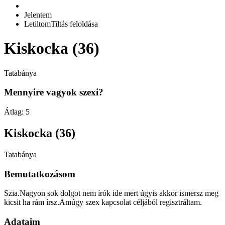
Jelentem
Letiltom
Tiltás feloldása
Kiskocka (36)
Tatabánya
Mennyire vagyok szexi?
Átlag:
5
Kiskocka (36)
Tatabánya
Bemutatkozásom
Szia.Nagyon sok dolgot nem írók ide mert úgyis akkor ismersz meg
kicsit ha rám írsz.Amúgy szex kapcsolat céljából regisztráltam.
Adataim