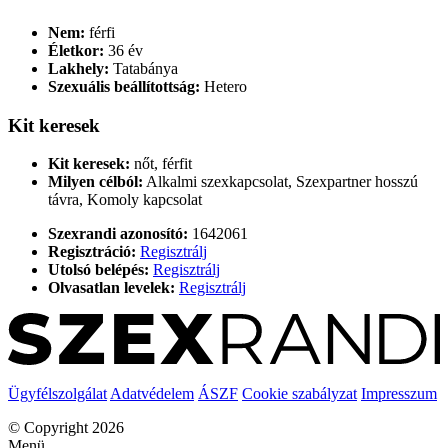
Nem:
férfi
Életkor:
36 év
Lakhely:
Tatabánya
Szexuális beállítottság:
Hetero
Kit keresek
Kit keresek:
nőt, férfit
Milyen célból:
Alkalmi szexkapcsolat, Szexpartner hosszú
távra, Komoly kapcsolat
Szexrandi azonosító:
1642061
Regisztráció:
Regisztrálj
Utolsó belépés:
Regisztrálj
Olvasatlan levelek:
Regisztrálj
Ügyfélszolgálat
Adatvédelem
ÁSZF
Cookie szabályzat
Impresszum
© Copyright 2026
Menü