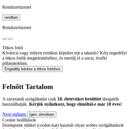
Rendszerüzenet
rendben
Rendszerüzenet
Titkos fotói
Kíváncsi vagy milyen erotikus képeket rejt a takarás? Kérj engedélyt
a titkos fotók megtekintéséhez, és merülj el a szexi, érzéki
pillanatokban.
Engedély kérése a titkos fotóihoz
Felnőtt Tartalom
A szexrandi szolgáltatást csak
18. életévüket betöltött
látogatók
használhatják.
Kérjük nyilatkozz, hogy elmúltál-e már 18 éves!
Nem múltam
Igen, elmúltam
Cookie beállítások
Honlapunk sütiket (cookie-kat) használ olyan webes szolgáltatások