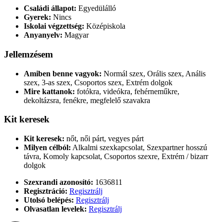
Családi állapot:
Egyedülálló
Gyerek:
Nincs
Iskolai végzettség:
Középiskola
Anyanyelv:
Magyar
Jellemzésem
Amiben benne vagyok:
Normál szex, Orális szex, Anális
szex, 3-as szex, Csoportos szex, Extrém dolgok
Mire kattanok:
fotókra, videókra, fehérneműkre,
dekoltázsra, fenékre, megfelelő szavakra
Kit keresek
Kit keresek:
nőt, női párt, vegyes párt
Milyen célból:
Alkalmi szexkapcsolat, Szexpartner hosszú
távra, Komoly kapcsolat, Csoportos szexre, Extrém / bizarr
dolgok
Szexrandi azonosító:
1636811
Regisztráció:
Regisztrálj
Utolsó belépés:
Regisztrálj
Olvasatlan levelek:
Regisztrálj