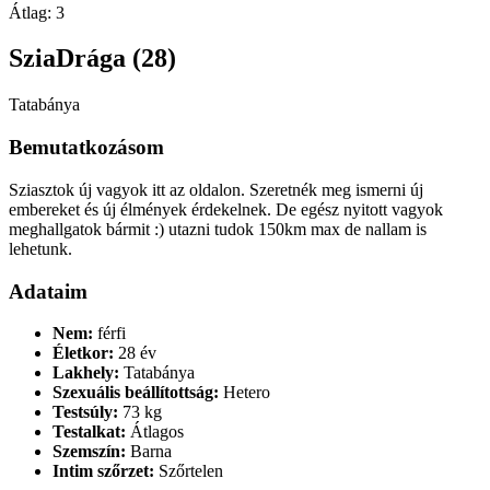
Átlag:
3
SziaDrága (28)
Tatabánya
Bemutatkozásom
Sziasztok új vagyok itt az oldalon. Szeretnék meg ismerni új
embereket és új élmények érdekelnek. De egész nyitott vagyok
meghallgatok bármit :) utazni tudok 150km max de nallam is
lehetunk.
Adataim
Nem:
férfi
Életkor:
28 év
Lakhely:
Tatabánya
Szexuális beállítottság:
Hetero
Testsúly:
73 kg
Testalkat:
Átlagos
Szemszín:
Barna
Intim szőrzet:
Szőrtelen