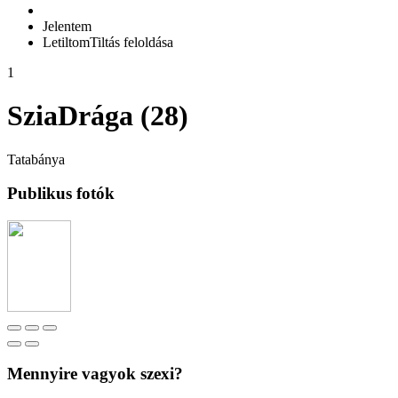
Jelentem
Letiltom
Tiltás feloldása
1
SziaDrága (28)
Tatabánya
Publikus fotók
Mennyire vagyok szexi?