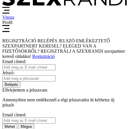
Vissza
Profil
REGISZTRÁCIÓ
BELÉPÉS
JELSZÓ EMLÉKEZTETŐ
SZEXPARTNERT KERESEL?
ELEGED VAN A
FIZETŐSÖKBŐL?
REGISZTRÁLJ A SZEXRANDI
szexpartner
kereső
oldalára!
Regisztráció
Email címed:
Jelszó:
Belépés
Elfelejtettem a jelszavam
Amennyiben nem emlékeznél a régi jelszavadra itt kérhetsz új
jelszót
Email címed:
Mehet
Mégse