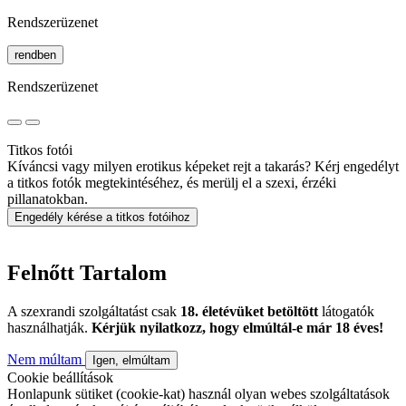
Rendszerüzenet
rendben
Rendszerüzenet
Titkos fotói
Kíváncsi vagy milyen erotikus képeket rejt a takarás? Kérj engedélyt
a titkos fotók megtekintéséhez, és merülj el a szexi, érzéki
pillanatokban.
Engedély kérése a titkos fotóihoz
Felnőtt Tartalom
A szexrandi szolgáltatást csak
18. életévüket betöltött
látogatók
használhatják.
Kérjük nyilatkozz, hogy elmúltál-e már 18 éves!
Nem múltam
Igen, elmúltam
Cookie beállítások
Honlapunk sütiket (cookie-kat) használ olyan webes szolgáltatások