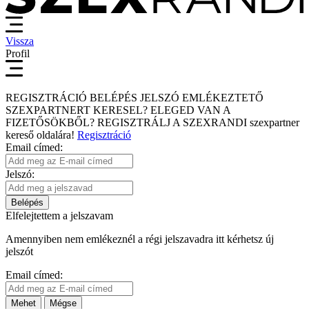
Vissza
Profil
REGISZTRÁCIÓ
BELÉPÉS
JELSZÓ EMLÉKEZTETŐ
SZEXPARTNERT KERESEL?
ELEGED VAN A
FIZETŐSÖKBŐL?
REGISZTRÁLJ A SZEXRANDI
szexpartner
kereső
oldalára!
Regisztráció
Email címed:
Jelszó:
Belépés
Elfelejtettem a jelszavam
Amennyiben nem emlékeznél a régi jelszavadra itt kérhetsz új
jelszót
Email címed:
Mehet
Mégse