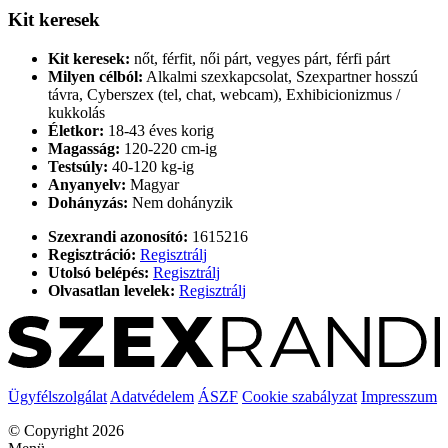
Kit keresek
Kit keresek:
nőt, férfit, női párt, vegyes párt, férfi párt
Milyen célból:
Alkalmi szexkapcsolat, Szexpartner hosszú
távra, Cyberszex (tel, chat, webcam), Exhibicionizmus /
kukkolás
Életkor:
18-43 éves korig
Magasság:
120-220 cm-ig
Testsúly:
40-120 kg-ig
Anyanyelv:
Magyar
Dohányzás:
Nem dohányzik
Szexrandi azonosító:
1615216
Regisztráció:
Regisztrálj
Utolsó belépés:
Regisztrálj
Olvasatlan levelek:
Regisztrálj
Ügyfélszolgálat
Adatvédelem
ÁSZF
Cookie szabályzat
Impresszum
© Copyright 2026