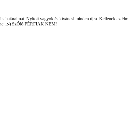
ális határaimat. Nyitott vagyok és kíváncsi minden újra. Kellenek az é
nézne...:-) SzÓló FÉRFIAK NEM!