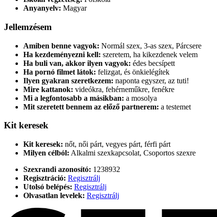
Anyanyelv:
Magyar
Jellemzésem
Amiben benne vagyok:
Normál szex, 3-as szex, Párcsere
Ha kezdeményezni kell:
szeretem, ha kikezdenek velem
Ha buli van, akkor ilyen vagyok:
édes becsípett
Ha pornó filmet látok:
felizgat, és önkielégítek
Ilyen gyakran szeretkezem:
naponta egyszer, az tuti!
Mire kattanok:
videókra, fehérneműkre, fenékre
Mi a legfontosabb a másikban:
a mosolya
Mit szeretett bennem az előző partnerem:
a testemet
Kit keresek
Kit keresek:
nőt, női párt, vegyes párt, férfi párt
Milyen célból:
Alkalmi szexkapcsolat, Csoportos szexre
Szexrandi azonosító:
1238932
Regisztráció:
Regisztrálj
Utolsó belépés:
Regisztrálj
Olvasatlan levelek:
Regisztrálj