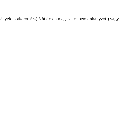
lmények...- akarom! :-) Nőt ( csak magasat és nem dohányzót ) vagy