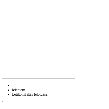
Jelentem
Letiltom
Tiltás feloldása
1