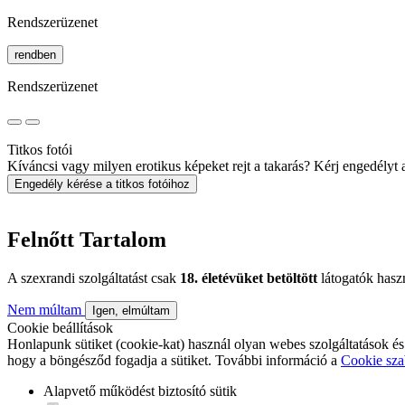
Rendszerüzenet
rendben
Rendszerüzenet
Titkos fotói
Kíváncsi vagy milyen erotikus képeket rejt a takarás? Kérj engedélyt a 
Engedély kérése a titkos fotóihoz
Felnőtt Tartalom
A szexrandi szolgáltatást csak
18. életévüket betöltött
látogatók hasz
Nem múltam
Igen, elmúltam
Cookie beállítások
Honlapunk sütiket (cookie-kat) használ olyan webes szolgáltatások és
hogy a böngésződ fogadja a sütiket. További információ a
Cookie sza
Alapvető működést biztosító sütik