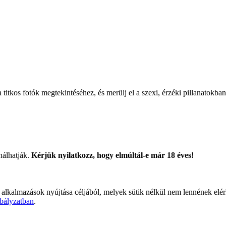
titkos fotók megtekintéséhez, és merülj el a szexi, érzéki pillanatokban
nálhatják.
Kérjük nyilatkozz, hogy elmúltál-e már 18 éves!
 alkalmazások nyújtása céljából, melyek sütik nélkül nem lennének elé
bályzatban
.