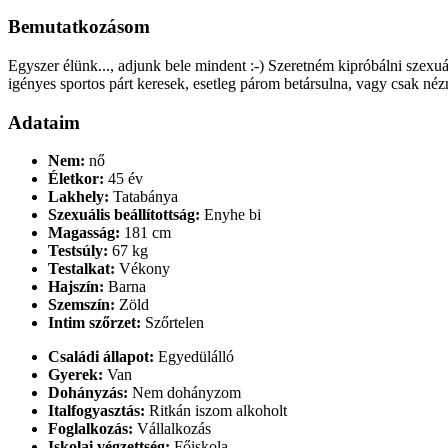
Bemutatkozásom
Egyszer élünk..., adjunk bele mindent :-) Szeretném kipróbálni szexu
igényes sportos párt keresek, esetleg párom betársulna, vagy csak 
Adataim
Nem:
nő
Életkor:
45 év
Lakhely:
Tatabánya
Szexuális beállítottság:
Enyhe bi
Magasság:
181 cm
Testsúly:
67 kg
Testalkat:
Vékony
Hajszín:
Barna
Szemszín:
Zöld
Intim szőrzet:
Szőrtelen
Családi állapot:
Egyedülálló
Gyerek:
Van
Dohányzás:
Nem dohányzom
Italfogyasztás:
Ritkán iszom alkoholt
Foglalkozás:
Vállalkozás
Iskolai végzettség:
Főiskola