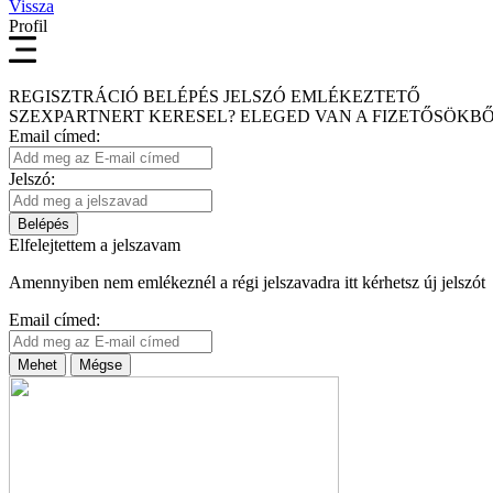
Vissza
Profil
REGISZTRÁCIÓ
BELÉPÉS
JELSZÓ EMLÉKEZTETŐ
SZEXPARTNERT KERESEL?
ELEGED VAN A FIZETŐSÖKBŐ
Email címed:
Jelszó:
Belépés
Elfelejtettem a jelszavam
Amennyiben nem emlékeznél a régi jelszavadra itt kérhetsz új jelszót
Email címed:
Mehet
Mégse