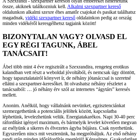
A Szexrandi - szexpartner keresőn olyan embereket ismertetünk
össze, akiknek találkozniuk kell.
Alkalmi szexpartner kereső
oldalunkon alkalmi szexre éhes amatőr csajokat és pasikat találhatsz
magadnak,
vidéki szexpartner kereső
oldalainkon pedig az ország
minden vidékéről keresgélhetsz tagjaink között!
BIZONYTALAN VAGY? OLVASD EL
EGY RÉGI TAGUNK, ÁBEL
TANÁCSAIT!
Ábel több mint 4 éve regisztrált a Szexrandira, rengeteg erotikus
kalandban vett részt a weboldal jóvoltából, és nemcsak úgy döntött,
hogy tapasztalatairól könyvet ír, de néhány jótanáccsal is szeretné
ellátni a szexpartner-keresőket. Itt olvashatsz néhány részletet a
tanácsaiból: … jó néhány érv szól az internetes “ágytárs” keresés
mellett.
Anonim. Anélkül, hogy vállalnánk nevünket, egzisztenciánkat
szemezgethetünk a potenciális jelöltek között, kapcsolatba
léphetünk, levelezhetünk velük. Energiatakarékos. Napi 30-40 perc
ráfordítást igényel maximum, és bármelyik levelet követően megvan
az esélyünk a sikeres és élvezetes ágyba bújásra. Csak nyerhetünk.
Egyszerűen nincs mit vesztenünk, ha megpróbáljuk. Az első néhány
randi után minden időráfordítás megtérül! Kényelmes. Gyakorlatilag