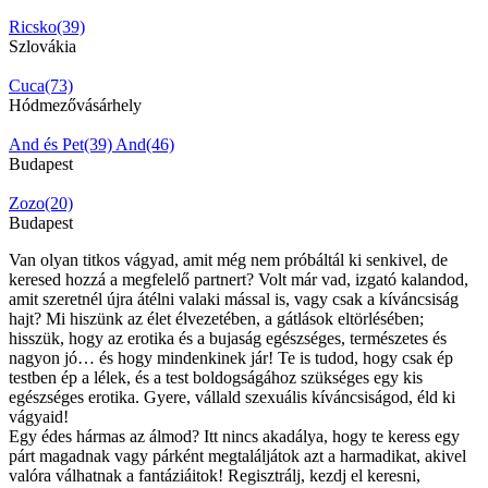
Ricsko(39)
Szlovákia
Cuca(73)
Hódmezővásárhely
And és Pet(39)
And(46)
Budapest
Zozo(20)
Budapest
Van olyan titkos vágyad, amit még nem próbáltál ki senkivel, de
keresed hozzá a megfelelő partnert? Volt már vad, izgató kalandod,
amit szeretnél újra átélni valaki mással is, vagy csak a kíváncsiság
hajt? Mi hiszünk az élet élvezetében, a gátlások eltörlésében;
hisszük, hogy az erotika és a bujaság egészséges, természetes és
nagyon jó… és hogy mindenkinek jár! Te is tudod, hogy csak ép
testben ép a lélek, és a test boldogságához szükséges egy kis
egészséges erotika. Gyere, vállald szexuális kíváncsiságod, éld ki
vágyaid!
Egy édes hármas az álmod? Itt nincs akadálya, hogy te keress egy
párt magadnak vagy párként megtaláljátok azt a harmadikat, akivel
valóra válhatnak a fantáziáitok! Regisztrálj, kezdj el keresni,