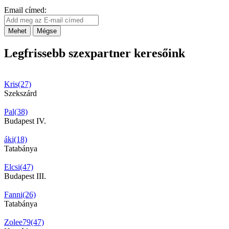
Email címed:
Mehet
Mégse
Legfrissebb szexpartner keresőink
Kris(27)
Szekszárd
Pal(38)
Budapest IV.
áki(18)
Tatabánya
Elcsi(47)
Budapest III.
Fanni(26)
Tatabánya
Zolee79(47)