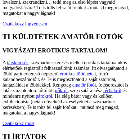
levelezni, szexrandizni… tedd meg az első lépést vágyaid
megvalósítására! Te is tölts fel saját fotókat - mutasd meg magad,
magatokat a nagyvilágnak!
Csatlakozz ingyenesen
TI KÜLDTÉTEK AMATŐR FOTÓK
VIGYÁZAT! EROTIKUS TARTALOM!
A
társkeresés
, szexpartner keresés mellett erotikus tartalmaink is
elérhetőek regisztrált felhasználóink számára. Itt olvasgathatod a
többi partnerkereső népszerű
erotikus történeteit
, forró
kalandbeszámolóit, és Te is megoszthatod a saját sztoridat,
fantáziáidat a többiekkel. Rengeteg
amatőr fotót
, fotósorozatot is
találsz az oldalon: túlfűtött
nőkről
, szexcsatára kész
férfiakról
és
mindenre nyitott
párokról
. Ha elég bátor vagy és kellően
exhibicionista (netán növelnéd az esélyeidet a szexpartner
keresésben) Te is tölts fel saját fotókat - mutasd meg magad,
magatokat a nagyvilágnak!
Csatlakozz most
TI ÍRTÁTOK