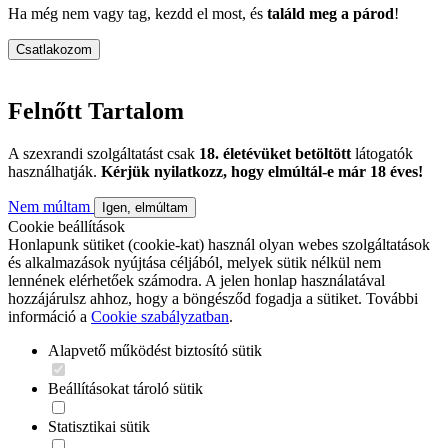
Ha még nem vagy tag, kezdd el most, és
találd meg a párod
!
Csatlakozom
Felnőtt Tartalom
A szexrandi szolgáltatást csak
18. életévüket betöltött
látogatók
használhatják.
Kérjük nyilatkozz, hogy elmúltál-e már 18 éves!
Nem múltam
Igen, elmúltam
Cookie beállítások
Honlapunk sütiket (cookie-kat) használ olyan webes szolgáltatások
és alkalmazások nyújtása céljából, melyek sütik nélkül nem
lennének elérhetőek számodra. A jelen honlap használatával
hozzájárulsz ahhoz, hogy a böngésződ fogadja a sütiket. További
információ a
Cookie szabályzatban
.
Alapvető működést biztosító sütik
Beállításokat tároló sütik
Statisztikai sütik