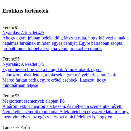
Erotikus történetek
Ferenc95
Nyaralás: A kezdet 4/5
Ahogy egyre jobban belelendült, látszott rajta, hogy kiélvezi annak a
hatalmas farkának minden egyes centijét. Egyre bátrabban szopta,
próbált minél többet a szájába venni, miközben mindk
Ferenc95
Nyaralás: A kezdet 5/5
Egyre hevesebbé vált a hangulat. A mozdulatok egyre
határozottabbak lettek, a lökések egyre mélyebbek, a rántások
Marco farkán pedig egyre erőteljesebbek. Látszott, hogy
mindhárman teljese
Ferenc95
Megtortent esemenyek alapjan P6
A párom ekkor megfogta a kezem, és mélyen a szemembe nézett.
Nem kellett semmit mondania. A tekintetében egyszerre láttam, hogy
mennyire élvezi az egészet, és azt a pici félelmet is, hogy en
Tamás és Zsófi