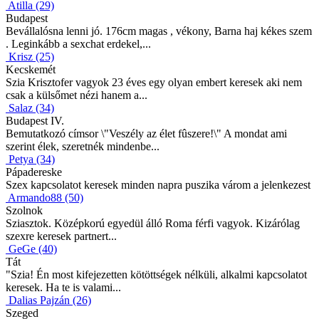
Atilla (29)
Budapest
Bevállalósna lenni jó. 176cm magas , vékony, Barna haj kékes szem
. Leginkább a sexchat erdekel,...
Krisz (25)
Kecskemét
Szia Krisztofer vagyok 23 éves egy olyan embert keresek aki nem
csak a külsőmet nézi hanem a...
Salaz (34)
Budapest IV.
Bemutatkozó címsor \"Veszély az élet fûszere!\" A mondat ami
szerint élek, szeretnék mindenbe...
Petya (34)
Pápadereske
Szex kapcsolatot keresek minden napra puszika várom a jelenkezest
Armando88 (50)
Szolnok
Sziasztok. Középkorú egyedül álló Roma férfi vagyok. Kizárólag
szexre keresek partnert...
GeGe (40)
Tát
"Szia! Én most kifejezetten kötöttségek nélküli, alkalmi kapcsolatot
keresek. Ha te is valami...
Dalias Pajzán (26)
Szeged