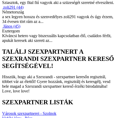
Sziasztok, egy fital fiú vagyok aki a szüzeségét szeretné elveszíteni.
zoli291 (44)
Németország
a sex legyen hosszu és szenvedélyes zoli291 vagyok és úgy érzem,
34 évesen tört rám az a...
János (45)
Esztergom
Kíváncsi hetero vagy biszexuális kapcsolatban élő, családos férfit,
apukát keresek aki szereti az...
TALÁLJ SZEXPARTNERT A
SZEXRANDI SZEXPARTNER KERESŐ
SEGÍTSÉGÉVEL!
Hisszük, hogy aki a Szexrandi - szexpartner keresőn regisztrál,
többet vár az élettől! Gyere hozzánk, regisztrálj és keresgélj, vesd
bele magad a Szexrandi szexpartner kereső érzéki birodalmába!
Love, love love!
SZEXPARTNER LISTÁK
Városok szexpartnerei - Szolnok