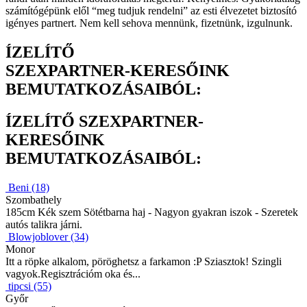
számítógépünk elől “meg tudjuk rendelni” az esti élvezetet biztosító
igényes partnert. Nem kell sehova mennünk, fizetnünk, izgulnunk.
ÍZELÍTŐ
SZEXPARTNER-KERESŐINK
BEMUTATKOZÁSAIBÓL:
ÍZELÍTŐ SZEXPARTNER-
KERESŐINK
BEMUTATKOZÁSAIBÓL:
Beni (18)
Szombathely
185cm Kék szem Sötétbarna haj - Nagyon gyakran iszok - Szeretek
autós talikra járni.
Blowjoblover (34)
Monor
Itt a röpke alkalom, pöröghetsz a farkamon :P Sziasztok! Szingli
vagyok.Regisztrációm oka és...
tipcsi (55)
Győr