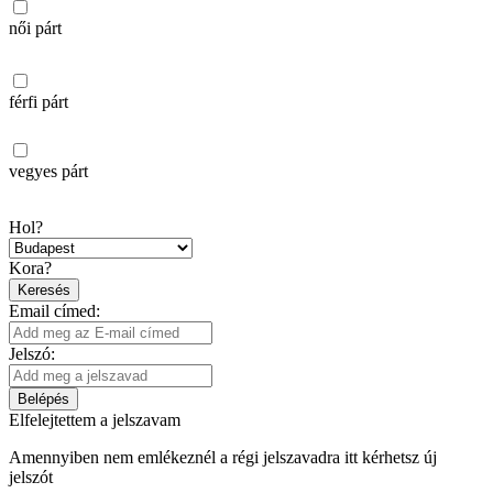
női párt
férfi párt
vegyes párt
Hol?
Kora?
Keresés
Email címed:
Jelszó:
Belépés
Elfelejtettem a jelszavam
Amennyiben nem emlékeznél a régi jelszavadra itt kérhetsz új
jelszót