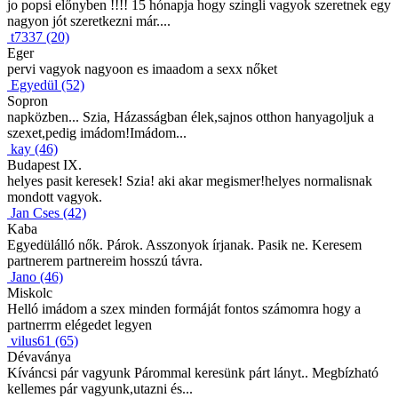
jo popsi előnyben !!!! 15 hónapja hogy szingli vagyok szeretnek egy
nagyon jót szeretkezni már....
t7337 (20)
Eger
pervi vagyok nagyoon es imaadom a sexx nőket
Egyedül (52)
Sopron
napközben... Szia, Házasságban élek,sajnos otthon hanyagoljuk a
szexet,pedig imádom!Imádom...
kay (46)
Budapest IX.
helyes pasit keresek! Szia! aki akar megismer!helyes normalisnak
mondott vagyok.
Jan Cses (42)
Kaba
Egyedülálló nők. Párok. Asszonyok írjanak. Pasik ne. Keresem
partnerem partnereim hosszú távra.
Jano (46)
Miskolc
Helló imádom a szex minden formáját fontos számomra hogy a
partnerrm elégedet legyen
vilus61 (65)
Dévaványa
Kíváncsi pár vagyunk Párommal keresünk párt lányt.. Megbízható
kellemes pár vagyunk,utazni és...