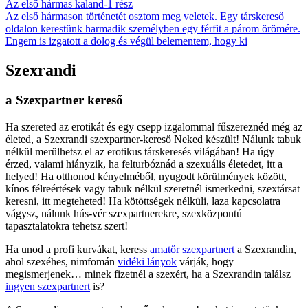
Az első hármas kaland-1 rész
Az első hármason történetét osztom meg veletek. Egy társkereső
oldalon kerestünk harmadik személyben egy férfit a párom örömére.
Engem is izgatott a dolog és végül belementem, hogy ki
Szexrandi
a Szexpartner kereső
Ha szereted az erotikát és egy csepp izgalommal fűszereznéd még az
életed, a Szexrandi szexpartner-kereső Neked készült! Nálunk tabuk
nélkül merülhetsz el az erotikus társkeresés világában! Ha úgy
érzed, valami hiányzik, ha felturbóznád a szexuális életedet, itt a
helyed! Ha otthonod kényelméből, nyugodt körülmények között,
kínos félreértések vagy tabuk nélkül szeretnél ismerkedni, szextársat
keresni, itt megteheted! Ha kötöttségek nélküli, laza kapcsolatra
vágysz, nálunk hús-vér szexpartnerekre, szexközpontú
tapasztalatokra tehetsz szert!
Ha unod a profi kurvákat, keress
amatőr szexpartnert
a Szexrandin,
ahol szexéhes, nimfomán
vidéki lányok
várják, hogy
megismerjenek… minek fizetnél a szexért, ha a Szexrandin találsz
ingyen szexpartnert
is?