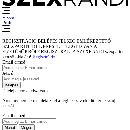
Vissza
Profil
REGISZTRÁCIÓ
BELÉPÉS
JELSZÓ EMLÉKEZTETŐ
SZEXPARTNERT KERESEL?
ELEGED VAN A
FIZETŐSÖKBŐL?
REGISZTRÁLJ A SZEXRANDI
szexpartner
kereső
oldalára!
Regisztráció
Email címed:
Jelszó:
Belépés
Elfelejtettem a jelszavam
Amennyiben nem emlékeznél a régi jelszavadra itt kérhetsz új
jelszót
Email címed:
Mehet
Mégse