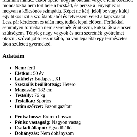
mondatokba nem tört bele a bicskád, és persze a lényeghez is
megvan a kölcsönös szimpátia. Képet ne kérj, jelölj be vagy küldj
egy titkos üzit a szolídabbjából és felveszem veled a kapcsolatot.
Lesz pár kérdésem és talán meg tudlak lepni élőben. Férfiakkal
semmilyen formában nem szeretnék érintkezni, kukkolókra sincsen
szükségem. Tényleg nagy vagyok és nem szeretnék gyötrelmet
okozni, szóval jobb lesz inkább, ha van legalább egy természetes
úton született gyermeked.
Adataim
Nem:
férfi
Életkor:
50 év
Lakhely:
Budapest, XI.
Szexuális beállítottság:
Hetero
Magasság:
182 cm
Testsúly:
76 kg
Testalkat:
Sportos
Intim szőrzet:
Fazonigazított
Pénisz hossz:
Extrém hosszú
Pénisz vastagság:
Nagyon vastag
Családi állapot:
Egyedülálló
Dohányzás:
Nem dohányzom