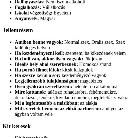
Italfogyasztás:
Nem iszom alkoholt
Foglalkozás:
Vállalkozás
Iskolai végzettség:
Egyetem
Anyanyelv:
Magyar
Jellemzésem
Amiben benne vagyok:
Normál szex, Orális szex, Szex
különleges helyen
Ha kezdeményezni kell:
szeretem, ha kikezdenek velem
Ha buli van, akkor ilyen vagyok:
tök józan
Ideális hely ahol szeretkeznék:
Homokos strand
Ha pornó filmet látok:
kicsit felizgulok
Ha szexre kerül a sor:
kezdeményező vagyok
Legjellemzőbb tulajdonságom:
magabiztos
Ilyen gyakran szeretkezem:
hetente 5-6 alkalommal
Mire kattanok:
átlátszó ruhadarabra, fehérneműkre,
dekoltázsra, fenékre, kivillanó combra, megfelelő szavakra
Mi a legfontosabb a másikban:
az alakja
Mit szeretett bennem az előző partnerem:
amilyen az
ágyban voltam vele
Kit keresek