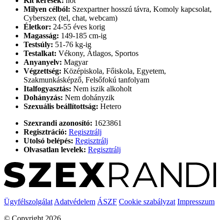
Kit keresek:
nőt
Milyen célból:
Szexpartner hosszú távra, Komoly kapcsolat,
Cyberszex (tel, chat, webcam)
Életkor:
24-55 éves korig
Magasság:
149-185 cm-ig
Testsúly:
51-76 kg-ig
Testalkat:
Vékony, Átlagos, Sportos
Anyanyelv:
Magyar
Végzettség:
Középiskola, Főiskola, Egyetem,
Szakmunkásképző, Felsőfokú tanfolyam
Italfogyasztás:
Nem iszik alkoholt
Dohányzás:
Nem dohányzik
Szexuális beállítottság:
Hetero
Szexrandi azonosító:
1623861
Regisztráció:
Regisztrálj
Utolsó belépés:
Regisztrálj
Olvasatlan levelek:
Regisztrálj
Ügyfélszolgálat
Adatvédelem
ÁSZF
Cookie szabályzat
Impresszum
© Copyright 2026