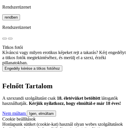
Rendszerüzenet
rendben
Rendszerüzenet
Titkos fotói
Kíváncsi vagy milyen erotikus képeket rejt a takarás? Kérj engedélyt
a titkos fotók megtekintéséhez, és merülj el a szexi, érzéki
pillanatokban.
Engedély kérése a titkos fotóihoz
Felnőtt Tartalom
A szexrandi szolgáltatást csak
18. életévüket betöltött
látogatók
használhatják.
Kérjük nyilatkozz, hogy elmúltál-e már 18 éves!
Nem múltam
Igen, elmúltam
Cookie beállítások
Honlapunk sütiket (cookie-kat) használ olyan webes szolgáltatások