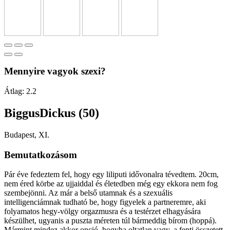
Mennyire vagyok szexi?
Átlag:
2.2
BiggusDickus (50)
Budapest, XI.
Bemutatkozásom
Pár éve fedeztem fel, hogy egy liliputi idővonalra tévedtem. 20cm,
nem éred körbe az ujjaiddal és életedben még egy ekkora nem fog
szembejönni. Az már a belső utamnak és a szexuális
intelligenciámnak tudható be, hogy figyelek a partneremre, aki
folyamatos hegy-völgy orgazmusra és a testérzet elhagyására
készülhet, ugyanis a puszta méreten túl bármeddig bírom (hoppá).
Mármint mindez akkor opció, hogyha oltatlan vagy, a fenti összetett