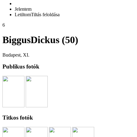
Jelentem
Letiltom
Tiltás feloldása
6
BiggusDickus (50)
Budapest, XI.
Publikus fotók
Titkos fotók