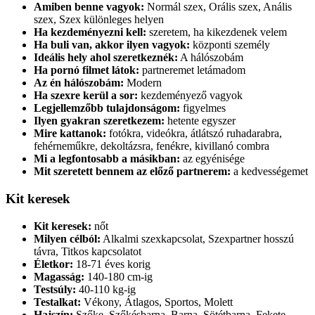
Amiben benne vagyok:
Normál szex, Orális szex, Anális
szex, Szex különleges helyen
Ha kezdeményezni kell:
szeretem, ha kikezdenek velem
Ha buli van, akkor ilyen vagyok:
központi személy
Ideális hely ahol szeretkeznék:
A hálószobám
Ha pornó filmet látok:
partneremet letámadom
Az én hálószobám:
Modern
Ha szexre kerül a sor:
kezdeményező vagyok
Legjellemzőbb tulajdonságom:
figyelmes
Ilyen gyakran szeretkezem:
hetente egyszer
Mire kattanok:
fotókra, videókra, átlátszó ruhadarabra,
fehérneműkre, dekoltázsra, fenékre, kivillanó combra
Mi a legfontosabb a másikban:
az egyénisége
Mit szeretett bennem az előző partnerem:
a kedvességemet
Kit keresek
Kit keresek:
nőt
Milyen célból:
Alkalmi szexkapcsolat, Szexpartner hosszú
távra, Titkos kapcsolatot
Életkor:
18-71 éves korig
Magasság:
140-180 cm-ig
Testsúly:
40-110 kg-ig
Testalkat:
Vékony, Átlagos, Sportos, Molett
Hajszín:
Szőke, Szőkésbarna, Barna, Sötétbarna, Fekete,