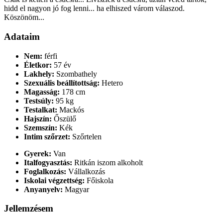
hidd el nagyon jó fog lenni... ha elhiszed várom válaszod.
Köszönöm...
Adataim
Nem:
férfi
Életkor:
57 év
Lakhely:
Szombathely
Szexuális beállítottság:
Hetero
Magasság:
178 cm
Testsúly:
95 kg
Testalkat:
Mackós
Hajszín:
Őszülő
Szemszín:
Kék
Intim szőrzet:
Szőrtelen
Gyerek:
Van
Italfogyasztás:
Ritkán iszom alkoholt
Foglalkozás:
Vállalkozás
Iskolai végzettség:
Főiskola
Anyanyelv:
Magyar
Jellemzésem