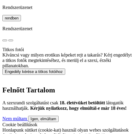
Rendszerüzenet
rendben
Rendszerüzenet
Titkos fotói
Kíváncsi vagy milyen erotikus képeket rejt a takarás? Kérj engedélyt
a titkos fotók megtekintéséhez, és merülj el a szexi, érzéki
pillanatokban.
Engedély kérése a titkos fotóihoz
Felnőtt Tartalom
A szexrandi szolgáltatást csak
18. életévüket betöltött
látogatók
használhatják.
Kérjük nyilatkozz, hogy elmúltál-e már 18 éves!
Nem múltam
Igen, elmúltam
Cookie beállítások
Honlapunk sütiket (cookie-kat) használ olyan webes szolgáltatások