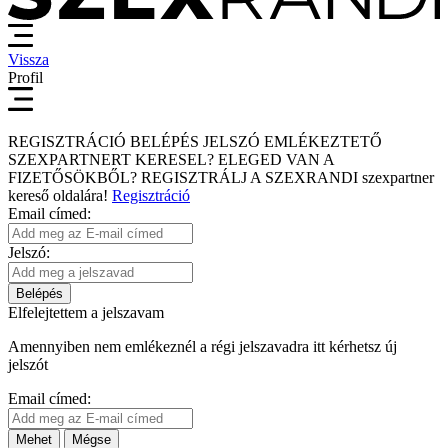
Vissza
Profil
REGISZTRÁCIÓ
BELÉPÉS
JELSZÓ EMLÉKEZTETŐ
SZEXPARTNERT KERESEL?
ELEGED VAN A
FIZETŐSÖKBŐL?
REGISZTRÁLJ A SZEXRANDI
szexpartner
kereső
oldalára!
Regisztráció
Email címed:
Jelszó:
Belépés
Elfelejtettem a jelszavam
Amennyiben nem emlékeznél a régi jelszavadra itt kérhetsz új
jelszót
Email címed:
Mehet
Mégse