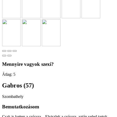
Mennyire vagyok szexi?
Átlag:
5
Gabros (57)
Szombathely
Bemutatkozásom
Csak is ketten a csúcsra... Elviszlek a csúcsra, aztán veled tartok,