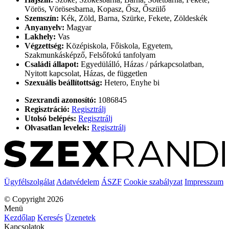
Vörös, Vörösesbarna, Kopasz, Ősz, Őszülő
Szemszín:
Kék, Zöld, Barna, Szürke, Fekete, Zöldeskék
Anyanyelv:
Magyar
Lakhely:
Vas
Végzettség:
Középiskola, Főiskola, Egyetem,
Szakmunkásképző, Felsőfokú tanfolyam
Családi állapot:
Egyedülálló, Házas / párkapcsolatban,
Nyitott kapcsolat, Házas, de független
Szexuális beállítottság:
Hetero, Enyhe bi
Szexrandi azonosító:
1086845
Regisztráció:
Regisztrálj
Utolsó belépés:
Regisztrálj
Olvasatlan levelek:
Regisztrálj
Ügyfélszolgálat
Adatvédelem
ÁSZF
Cookie szabályzat
Impresszum
© Copyright 2026
Menü
Kezdőlap
Keresés
Üzenetek
Kapcsolatok