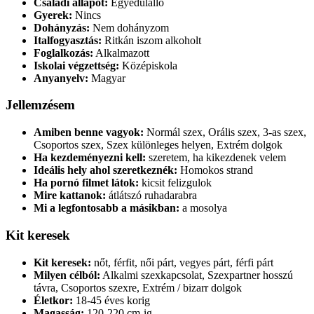
Családi állapot:
Egyedülálló
Gyerek:
Nincs
Dohányzás:
Nem dohányzom
Italfogyasztás:
Ritkán iszom alkoholt
Foglalkozás:
Alkalmazott
Iskolai végzettség:
Középiskola
Anyanyelv:
Magyar
Jellemzésem
Amiben benne vagyok:
Normál szex, Orális szex, 3-as szex,
Csoportos szex, Szex különleges helyen, Extrém dolgok
Ha kezdeményezni kell:
szeretem, ha kikezdenek velem
Ideális hely ahol szeretkeznék:
Homokos strand
Ha pornó filmet látok:
kicsit felizgulok
Mire kattanok:
átlátszó ruhadarabra
Mi a legfontosabb a másikban:
a mosolya
Kit keresek
Kit keresek:
nőt, férfit, női párt, vegyes párt, férfi párt
Milyen célból:
Alkalmi szexkapcsolat, Szexpartner hosszú
távra, Csoportos szexre, Extrém / bizarr dolgok
Életkor:
18-45 éves korig
Magasság:
120-220 cm-ig