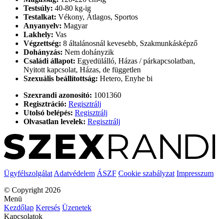
Testsúly:
40-80 kg-ig
Testalkat:
Vékony, Átlagos, Sportos
Anyanyelv:
Magyar
Lakhely:
Vas
Végzettség:
8 általánosnál kevesebb, Szakmunkásképző
Dohányzás:
Nem dohányzik
Családi állapot:
Egyedülálló, Házas / párkapcsolatban,
Nyitott kapcsolat, Házas, de független
Szexuális beállítottság:
Hetero, Enyhe bi
Szexrandi azonosító:
1001360
Regisztráció:
Regisztrálj
Utolsó belépés:
Regisztrálj
Olvasatlan levelek:
Regisztrálj
Ügyfélszolgálat
Adatvédelem
ÁSZF
Cookie szabályzat
Impresszum
© Copyright 2026
Menü
Kezdőlap
Keresés
Üzenetek
Kapcsolatok