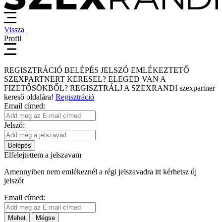
Vissza
Profil
REGISZTRÁCIÓ
BELÉPÉS
JELSZÓ EMLÉKEZTETŐ
SZEXPARTNERT KERESEL?
ELEGED VAN A
FIZETŐSÖKBŐL?
REGISZTRÁLJ A SZEXRANDI
szexpartner
kereső
oldalára!
Regisztráció
Email címed:
Jelszó:
Belépés
Elfelejtettem a jelszavam
Amennyiben nem emlékeznél a régi jelszavadra itt kérhetsz új
jelszót
Email címed:
Mehet
Mégse