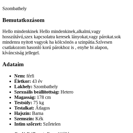
Szombathely
Bemutatkozásom
Hello mindenkinek Hello mindenkinek,alkalmi,vagy
hosszútávú,szex kapcsolatra keresek lányokat,vagy párokat.sok
mindenra nyitott vagyok ha kölcsönös a szinpátia.Szívesen
csatlakozom hasonló korú párokhoz is , enyhe bi alapon,
kíváncsiság jellegel.
Adataim
Nem:
férfi
Életkor:
43 év
Lakhely:
Szombathely
Szexuális beállítottság:
Hetero
Magasság:
178 cm
Testsúly:
75 kg
Testalkat:
Átlagos
Hajszín:
Barna
Szemszín:
Kék
Intim szőrzet:
Szőrtelen