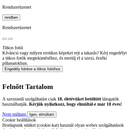
Rendszerüzenet
rendben
Rendszerüzenet
Titkos fotói
Kíváncsi vagy milyen erotikus képeket rejt a takarás? Kérj engedélyt
a titkos fotók megtekintéséhez, és merülj el a szexi, érzéki
pillanatokban.
Engedély kérése a titkos fotóihoz
Felnőtt Tartalom
A szexrandi szolgáltatást csak
18. életévüket betöltött
látogatók
használhatják.
Kérjük nyilatkozz, hogy elmúltál-e már 18 éves!
Nem múltam
Igen, elmúltam
Cookie beállítások
Honlapunk sütiket (cookie-kat) használ olyan webes szolgáltatások