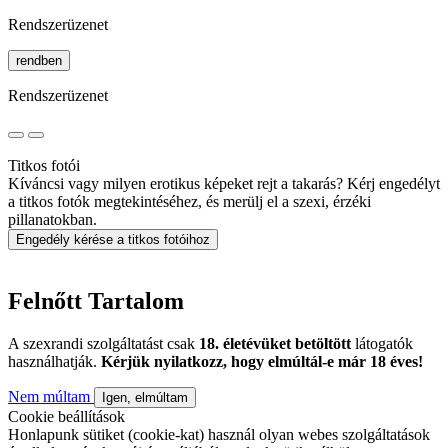
Rendszerüzenet
rendben
Rendszerüzenet
Titkos fotói
Kíváncsi vagy milyen erotikus képeket rejt a takarás? Kérj engedélyt
a titkos fotók megtekintéséhez, és merülj el a szexi, érzéki
pillanatokban.
Engedély kérése a titkos fotóihoz
Felnőtt Tartalom
A szexrandi szolgáltatást csak
18. életévüket betöltött
látogatók
használhatják.
Kérjük nyilatkozz, hogy elmúltál-e már 18 éves!
Nem múltam
Igen, elmúltam
Cookie beállítások
Honlapunk sütiket (cookie-kat) használ olyan webes szolgáltatások