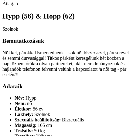
Átlag:
5
Hypp (56) & Hopp (62)
Szolnok
Bemutatkozásuk
Nõkkel, párokkal ismerkednénk... sok nõi biszex-szel, párcserével
és semmi durvasággal! Titkos párként keresgélünk hét közben a
napközbeni órákra olyan partnereket, akik nem dohányoznak és
hajlandók telefonon felvenni velünk a kapcsolatot /a nõi tag - pár
esetén/!!
Adataik
Név:
Hypp
Nem:
nő
Életkor:
56 év
Lakhely:
Szolnok
Szexuális beállítottság:
Biszexuális
Magasság:
165 cm
Testsúly:
50 kg