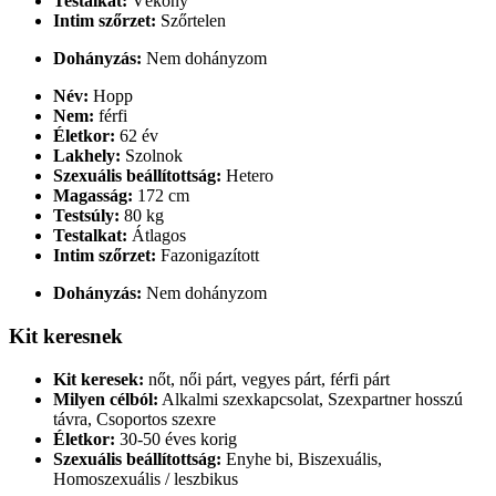
Testalkat:
Vékony
Intim szőrzet:
Szőrtelen
Dohányzás:
Nem dohányzom
Név:
Hopp
Nem:
férfi
Életkor:
62 év
Lakhely:
Szolnok
Szexuális beállítottság:
Hetero
Magasság:
172 cm
Testsúly:
80 kg
Testalkat:
Átlagos
Intim szőrzet:
Fazonigazított
Dohányzás:
Nem dohányzom
Kit keresnek
Kit keresek:
nőt, női párt, vegyes párt, férfi párt
Milyen célból:
Alkalmi szexkapcsolat, Szexpartner hosszú
távra, Csoportos szexre
Életkor:
30-50 éves korig
Szexuális beállítottság:
Enyhe bi, Biszexuális,
Homoszexuális / leszbikus