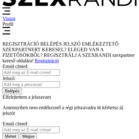
Vissza
Profil
REGISZTRÁCIÓ
BELÉPÉS
JELSZÓ EMLÉKEZTETŐ
SZEXPARTNERT KERESEL?
ELEGED VAN A
FIZETŐSÖKBŐL?
REGISZTRÁLJ A SZEXRANDI
szexpartner
kereső
oldalára!
Regisztráció
Email címed:
Jelszó:
Belépés
Elfelejtettem a jelszavam
Amennyiben nem emlékeznél a régi jelszavadra itt kérhetsz új
jelszót
Email címed:
Mehet
Mégse