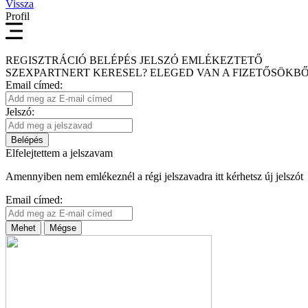
Vissza
Profil
REGISZTRÁCIÓ
BELÉPÉS
JELSZÓ EMLÉKEZTETŐ
SZEXPARTNERT KERESEL?
ELEGED VAN A FIZETŐSÖKBŐ
Email címed:
Jelszó:
Belépés
Elfelejtettem a jelszavam
Amennyiben nem emlékeznél a régi jelszavadra itt kérhetsz új jelszót
Email címed:
Mehet
Mégse