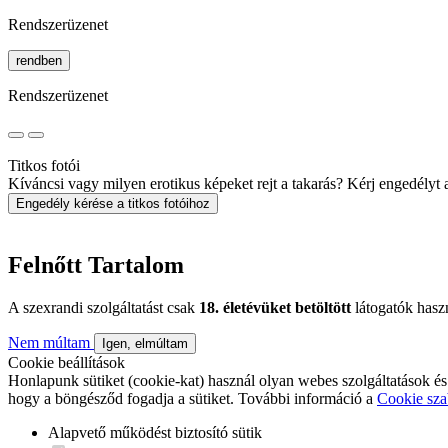
Rendszerüzenet
rendben
Rendszerüzenet
Titkos fotói
Kíváncsi vagy milyen erotikus képeket rejt a takarás? Kérj engedélyt a 
Engedély kérése a titkos fotóihoz
Felnőtt Tartalom
A szexrandi szolgáltatást csak
18. életévüket betöltött
látogatók hasz
Nem múltam
Igen, elmúltam
Cookie beállítások
Honlapunk sütiket (cookie-kat) használ olyan webes szolgáltatások és
hogy a böngésződ fogadja a sütiket. További információ a
Cookie sza
Alapvető működést biztosító sütik