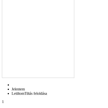
Jelentem
Letiltom
Tiltás feloldása
1