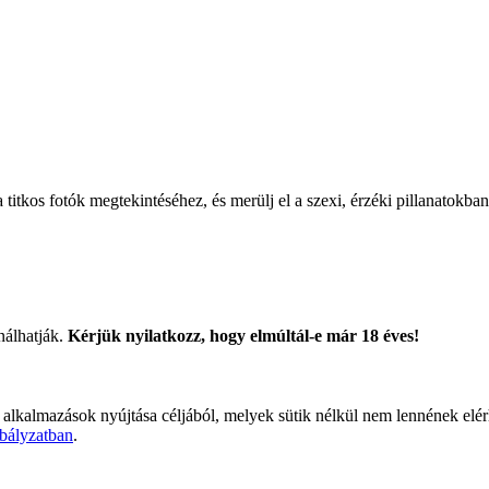
titkos fotók megtekintéséhez, és merülj el a szexi, érzéki pillanatokban
nálhatják.
Kérjük nyilatkozz, hogy elmúltál-e már 18 éves!
 alkalmazások nyújtása céljából, melyek sütik nélkül nem lennének elé
bályzatban
.