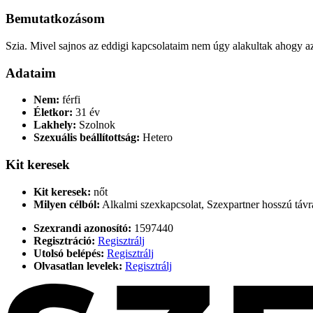
Bemutatkozásom
Szia. Mivel sajnos az eddigi kapcsolataim nem úgy alakultak ahogy az
Adataim
Nem:
férfi
Életkor:
31 év
Lakhely:
Szolnok
Szexuális beállítottság:
Hetero
Kit keresek
Kit keresek:
nőt
Milyen célból:
Alkalmi szexkapcsolat, Szexpartner hosszú táv
Szexrandi azonosító:
1597440
Regisztráció:
Regisztrálj
Utolsó belépés:
Regisztrálj
Olvasatlan levelek:
Regisztrálj