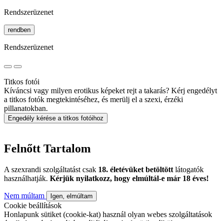
Rendszerüzenet
rendben
Rendszerüzenet
Titkos fotói
Kíváncsi vagy milyen erotikus képeket rejt a takarás? Kérj engedélyt
a titkos fotók megtekintéséhez, és merülj el a szexi, érzéki
pillanatokban.
Engedély kérése a titkos fotóihoz
Felnőtt Tartalom
A szexrandi szolgáltatást csak
18. életévüket betöltött
látogatók
használhatják.
Kérjük nyilatkozz, hogy elmúltál-e már 18 éves!
Nem múltam
Igen, elmúltam
Cookie beállítások
Honlapunk sütiket (cookie-kat) használ olyan webes szolgáltatások