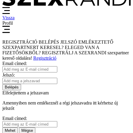
Vissza
Profil
REGISZTRÁCIÓ
BELÉPÉS
JELSZÓ EMLÉKEZTETŐ
SZEXPARTNERT KERESEL?
ELEGED VAN A
FIZETŐSÖKBŐL?
REGISZTRÁLJ A SZEXRANDI
szexpartner
kereső
oldalára!
Regisztráció
Email címed:
Jelszó:
Belépés
Elfelejtettem a jelszavam
Amennyiben nem emlékeznél a régi jelszavadra itt kérhetsz új
jelszót
Email címed:
Mehet
Mégse