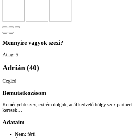
Mennyire vagyok szexi?
Átlag:
5
Adrián (40)
Cegléd
Bemutatkozásom
Keményebb szex, extrém dolgok, anál kedvelő hölgy szex partnert
keresek…
Adataim
Nem:
férfi