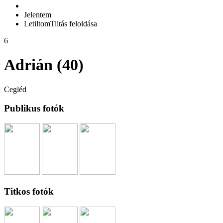
Jelentem
Letiltom
Tiltás feloldása
6
Adrián (40)
Cegléd
Publikus fotók
Titkos fotók