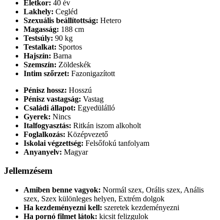
Életkor:
40 év
Lakhely:
Cegléd
Szexuális beállítottság:
Hetero
Magasság:
188 cm
Testsúly:
90 kg
Testalkat:
Sportos
Hajszín:
Barna
Szemszín:
Zöldeskék
Intim szőrzet:
Fazonigazított
Pénisz hossz:
Hosszú
Pénisz vastagság:
Vastag
Családi állapot:
Egyedülálló
Gyerek:
Nincs
Italfogyasztás:
Ritkán iszom alkoholt
Foglalkozás:
Középvezető
Iskolai végzettség:
Felsőfokú tanfolyam
Anyanyelv:
Magyar
Jellemzésem
Amiben benne vagyok:
Normál szex, Orális szex, Anális
szex, Szex különleges helyen, Extrém dolgok
Ha kezdeményezni kell:
szeretek kezdeményezni
Ha pornó filmet látok:
kicsit felizgulok