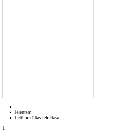
Jelentem
Letiltom
Tiltás feloldása
1