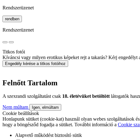
Rendszerüzenet
rendben
Rendszerüzenet
Titkos fotói
Kíváncsi vagy milyen erotikus képeket rejt a takarás? Kérj engedélyt a 
Engedély kérése a titkos fotóihoz
Felnőtt Tartalom
A szexrandi szolgáltatást csak
18. életévüket betöltött
látogatók hasz
Nem múltam
Igen, elmúltam
Cookie beállítások
Honlapunk sütiket (cookie-kat) használ olyan webes szolgáltatások és
hogy a böngésződ fogadja a sütiket. További információ a
Cookie sza
Alapvető működést biztosító sütik