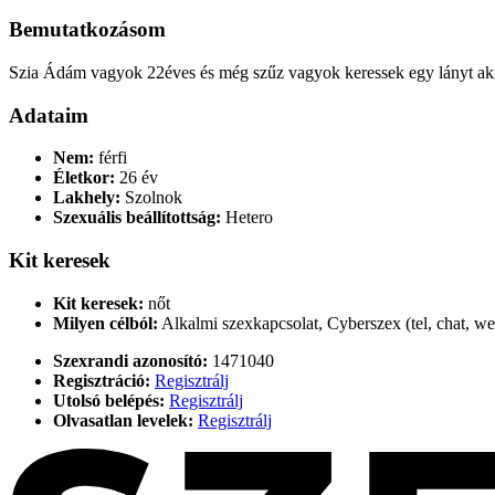
Bemutatkozásom
Szia Ádám vagyok 22éves és még szűz vagyok keressek egy lányt aki
Adataim
Nem:
férfi
Életkor:
26 év
Lakhely:
Szolnok
Szexuális beállítottság:
Hetero
Kit keresek
Kit keresek:
nőt
Milyen célból:
Alkalmi szexkapcsolat, Cyberszex (tel, chat, w
Szexrandi azonosító:
1471040
Regisztráció:
Regisztrálj
Utolsó belépés:
Regisztrálj
Olvasatlan levelek:
Regisztrálj