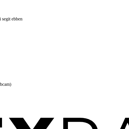
 segit ebben
ebcam)