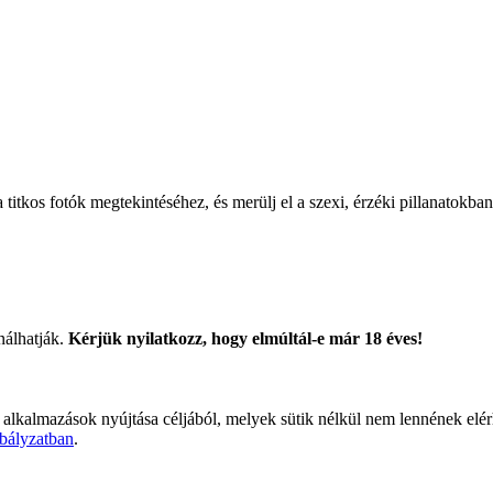
titkos fotók megtekintéséhez, és merülj el a szexi, érzéki pillanatokban
nálhatják.
Kérjük nyilatkozz, hogy elmúltál-e már 18 éves!
 alkalmazások nyújtása céljából, melyek sütik nélkül nem lennének elé
bályzatban
.