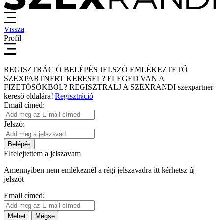
Vissza
Profil
REGISZTRÁCIÓ
BELÉPÉS
JELSZÓ EMLÉKEZTETŐ
SZEXPARTNERT KERESEL?
ELEGED VAN A
FIZETŐSÖKBŐL?
REGISZTRÁLJ A SZEXRANDI
szexpartner
kereső
oldalára!
Regisztráció
Email címed:
Jelszó:
Belépés
Elfelejtettem a jelszavam
Amennyiben nem emlékeznél a régi jelszavadra itt kérhetsz új
jelszót
Email címed:
Mehet
Mégse