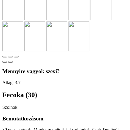
Mennyire vagyok szexi?
Átlag:
3.7
Fecoka (30)
Szolnok
Bemutatkozásom
30 éves vagyok. Mindenre nyitott. Utazni tudok. Csak lányt/nőt