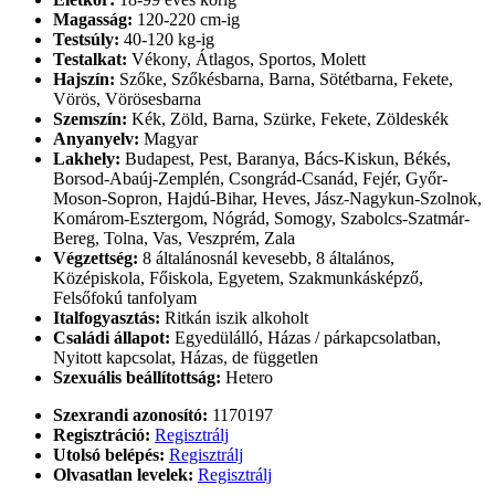
Magasság:
120-220 cm-ig
Testsúly:
40-120 kg-ig
Testalkat:
Vékony, Átlagos, Sportos, Molett
Hajszín:
Szőke, Szőkésbarna, Barna, Sötétbarna, Fekete,
Vörös, Vörösesbarna
Szemszín:
Kék, Zöld, Barna, Szürke, Fekete, Zöldeskék
Anyanyelv:
Magyar
Lakhely:
Budapest, Pest, Baranya, Bács-Kiskun, Békés,
Borsod-Abaúj-Zemplén, Csongrád-Csanád, Fejér, Győr-
Moson-Sopron, Hajdú-Bihar, Heves, Jász-Nagykun-Szolnok,
Komárom-Esztergom, Nógrád, Somogy, Szabolcs-Szatmár-
Bereg, Tolna, Vas, Veszprém, Zala
Végzettség:
8 általánosnál kevesebb, 8 általános,
Középiskola, Főiskola, Egyetem, Szakmunkásképző,
Felsőfokú tanfolyam
Italfogyasztás:
Ritkán iszik alkoholt
Családi állapot:
Egyedülálló, Házas / párkapcsolatban,
Nyitott kapcsolat, Házas, de független
Szexuális beállítottság:
Hetero
Szexrandi azonosító:
1170197
Regisztráció:
Regisztrálj
Utolsó belépés:
Regisztrálj
Olvasatlan levelek:
Regisztrálj