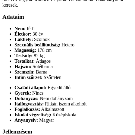
keresek.
Adataim
Nem:
férfi
Életkor:
30 év
Lakhely:
Szolnok
Szexuális beállítottság:
Hetero
Magasság:
178 cm
Testsúly:
82 kg
Testalkat:
Átlagos
Hajszín:
Sötétbarna
Szemszín:
Barna
Intim szőrzet:
Szőrtelen
Családi állapot:
Egyedülálló
Gyerek:
Nincs
Dohányzás:
Nem dohányzom
Italfogyasztás:
Ritkán iszom alkoholt
Foglalkozás:
Alkalmazott
Iskolai végzettség:
Középiskola
Anyanyelv:
Magyar
Jellemzésem