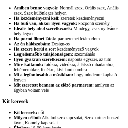
Amiben benne vagyok:
Normál szex, Orális szex, Anális
szex, Szex különleges helyen
Ha kezdeményezni kell:
szeretek kezdeményezni
Ha buli van, akkor ilyen vagyok:
központi személy
Ideális hely ahol szeretkeznék:
Mindegy, csak nyilvános
hely legyen
Ha pornó filmet látok:
partneremet letámadom
Az én hálószobám:
Design-os
Ha szexre kerül a sor:
kezdeményező vagyok
Legjellemzőbb tulajdonságom:
szexmániás
Ilyen gyakran szeretkezem:
naponta egyszer, az tuti!
Mire kattanok:
fotókra, videókra, átlátszó ruhadarabra,
fehérneműkre, fenékre, kivillanó combra
Mi a legfontosabb a másikban:
hogy mindenre kapható
legyen
Mit szeretett bennem az előző partnerem:
amilyen az
ágyban voltam vele
Kit keresek
Kit keresek:
nőt
Milyen célból:
Alkalmi szexkapcsolat, Szexpartner hosszú
távra, Komoly kapcsolat
Életkor:
18-99 éves korig