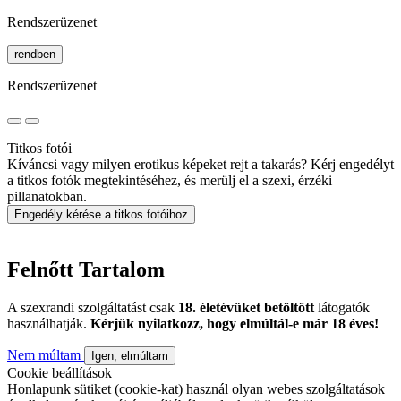
Rendszerüzenet
rendben
Rendszerüzenet
Titkos fotói
Kíváncsi vagy milyen erotikus képeket rejt a takarás? Kérj engedélyt
a titkos fotók megtekintéséhez, és merülj el a szexi, érzéki
pillanatokban.
Engedély kérése a titkos fotóihoz
Felnőtt Tartalom
A szexrandi szolgáltatást csak
18. életévüket betöltött
látogatók
használhatják.
Kérjük nyilatkozz, hogy elmúltál-e már 18 éves!
Nem múltam
Igen, elmúltam
Cookie beállítások
Honlapunk sütiket (cookie-kat) használ olyan webes szolgáltatások