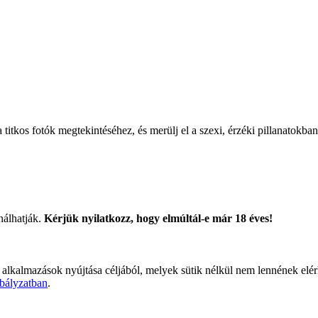
titkos fotók megtekintéséhez, és merülj el a szexi, érzéki pillanatokban
nálhatják.
Kérjük nyilatkozz, hogy elmúltál-e már 18 éves!
 alkalmazások nyújtása céljából, melyek sütik nélkül nem lennének elé
bályzatban
.