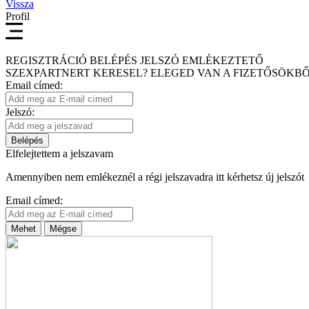
Vissza
Profil
REGISZTRÁCIÓ
BELÉPÉS
JELSZÓ EMLÉKEZTETŐ
SZEXPARTNERT KERESEL?
ELEGED VAN A FIZETŐSÖKBŐ
Email címed:
Jelszó:
Belépés
Elfelejtettem a jelszavam
Amennyiben nem emlékeznél a régi jelszavadra itt kérhetsz új jelszót
Email címed:
Mehet
Mégse