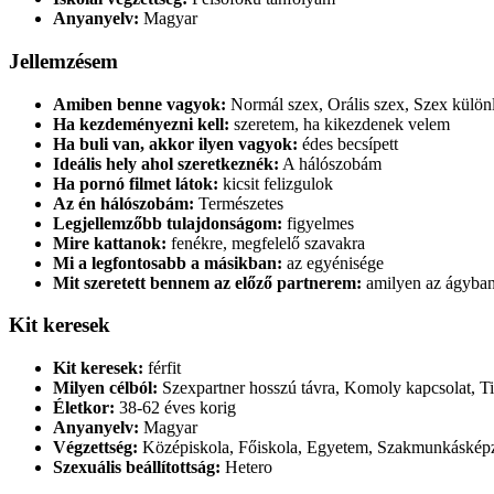
Anyanyelv:
Magyar
Jellemzésem
Amiben benne vagyok:
Normál szex, Orális szex, Szex külön
Ha kezdeményezni kell:
szeretem, ha kikezdenek velem
Ha buli van, akkor ilyen vagyok:
édes becsípett
Ideális hely ahol szeretkeznék:
A hálószobám
Ha pornó filmet látok:
kicsit felizgulok
Az én hálószobám:
Természetes
Legjellemzőbb tulajdonságom:
figyelmes
Mire kattanok:
fenékre, megfelelő szavakra
Mi a legfontosabb a másikban:
az egyénisége
Mit szeretett bennem az előző partnerem:
amilyen az ágyban
Kit keresek
Kit keresek:
férfit
Milyen célból:
Szexpartner hosszú távra, Komoly kapcsolat, Ti
Életkor:
38-62 éves korig
Anyanyelv:
Magyar
Végzettség:
Középiskola, Főiskola, Egyetem, Szakmunkásképz
Szexuális beállítottság:
Hetero