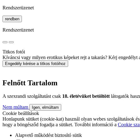
Rendszerüzenet
rendben
Rendszerüzenet
Titkos fotói
Kíváncsi vagy milyen erotikus képeket rejt a takarás? Kérj engedélyt a 
Engedély kérése a titkos fotóihoz
Felnőtt Tartalom
A szexrandi szolgáltatást csak
18. életévüket betöltött
látogatók hasz
Nem múltam
Igen, elmúltam
Cookie beállítások
Honlapunk sütiket (cookie-kat) használ olyan webes szolgáltatások és
hogy a böngésződ fogadja a sütiket. További információ a
Cookie sza
Alapvető működést biztosító sütik