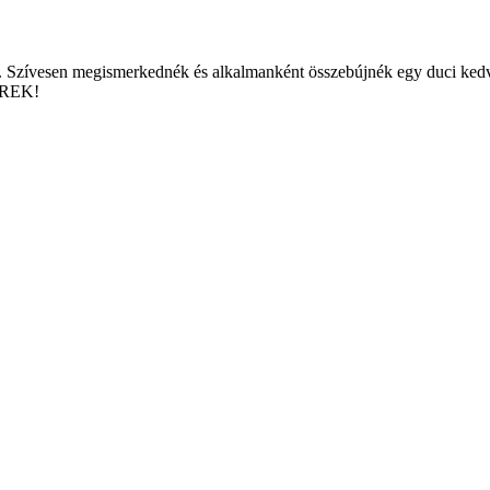
k. Szívesen megismerkednék és alkalmanként összebújnék egy duci kedve
ÉREK!