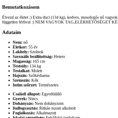
Bemutatkozásom
Élvezd az életet :) Extra duci (134 kg), kedves, mosolygós nő vagyo
független férfival :) NEM VAGYOK TAG,ELÉRHETŐSÉGET K
Adataim
Nem:
nő
Életkor:
55 év
Lakhely:
Szolnok
Szexuális beállítottság:
Hetero
Magasság:
165 cm
Testsúly:
134 kg
Testalkat:
Molett
Hajszín:
Szőkésbarna
Szemszín:
Kék
Intim szőrzet:
Természetes
Családi állapot:
Egyedülálló
Gyerek:
Nincs
Dohányzás:
Nem dohányzom
Italfogyasztás:
Ritkán iszom alkoholt
Foglalkozás:
Alkalmazott
Iskolai végzettség:
Felsőfokú tanfolyam