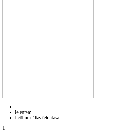
Jelentem
Letiltom
Tiltás feloldása
1