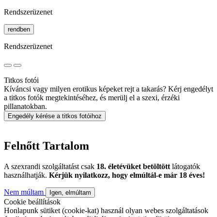
Rendszerüzenet
rendben
Rendszerüzenet
Titkos fotói
Kíváncsi vagy milyen erotikus képeket rejt a takarás? Kérj engedélyt
a titkos fotók megtekintéséhez, és merülj el a szexi, érzéki
pillanatokban.
Engedély kérése a titkos fotóihoz
Felnőtt Tartalom
A szexrandi szolgáltatást csak
18. életévüket betöltött
látogatók
használhatják.
Kérjük nyilatkozz, hogy elmúltál-e már 18 éves!
Nem múltam
Igen, elmúltam
Cookie beállítások
Honlapunk sütiket (cookie-kat) használ olyan webes szolgáltatások