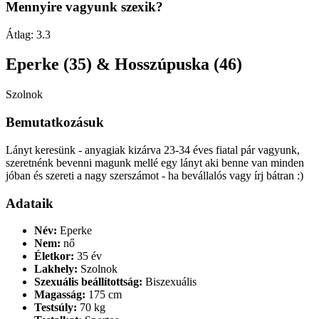
Mennyire vagyunk szexik?
Átlag:
3.3
Eperke (35) & Hosszúpuska (46)
Szolnok
Bemutatkozásuk
Lányt keresünk - anyagiak kizárva 23-34 éves fiatal pár vagyunk,
szeretnénk bevenni magunk mellé egy lányt aki benne van minden
jóban és szereti a nagy szerszámot - ha bevállalós vagy írj bátran :)
Adataik
Név:
Eperke
Nem:
nő
Életkor:
35 év
Lakhely:
Szolnok
Szexuális beállítottság:
Biszexuális
Magasság:
175 cm
Testsúly:
70 kg