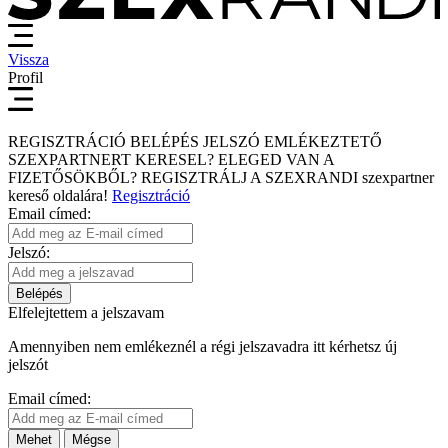
Vissza
Profil
REGISZTRÁCIÓ
BELÉPÉS
JELSZÓ EMLÉKEZTETŐ
SZEXPARTNERT KERESEL?
ELEGED VAN A
FIZETŐSÖKBŐL?
REGISZTRÁLJ A SZEXRANDI
szexpartner
kereső
oldalára!
Regisztráció
Email címed:
Jelszó:
Belépés
Elfelejtettem a jelszavam
Amennyiben nem emlékeznél a régi jelszavadra itt kérhetsz új
jelszót
Email címed:
Mehet
Mégse