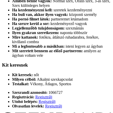
Amiben benne vagyok:
Normál szex, Orális szex, 3-as szex,
Szex különleges helyen
Ha kezdeményezni kell:
szeretek kezdeményezni
Ha buli van, akkor ilyen vagyok:
központi személy
Ha pornó filmet látok:
partneremet letámadom
Ha szexre kerül a sor:
kezdeményező vagyok
Legjellemzőbb tulajdonságom:
szexmániás
Ilyen gyakran szeretkezem:
naponta többször
Mire kattanok:
fotókra, átlátszó ruhadarabra, fenékre,
kivillanó combra
Mi a legfontosabb a másikban:
isteni legyen az ágyban
Mit szeretett bennem az előző partnerem:
amilyen az
ágyban voltam vele
Kit keresnek
Kit keresek:
nőt
Milyen célból:
Alkalmi szexkapcsolat
Testalkat:
Vékony, Átlagos, Sportos
Szexrandi azonosító:
1066727
Regisztráció:
Regisztrálj
Utolsó belépés:
Regisztrálj
Olvasatlan levelek:
Regisztrálj