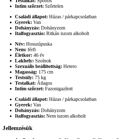
Testalkat:
Sportos
Intim szőrzet:
Szőrtelen
Családi állapot:
Házas / párkapcsolatban
Gyerek:
Van
Dohányzás:
Dohányzom
Italfogyasztás:
Ritkán iszom alkoholt
Név:
Hosszúpuska
Nem:
férfi
Életkor:
46 év
Lakhely:
Szolnok
Szexuális beállítottság:
Hetero
Magasság:
175 cm
Testsúly:
75 kg
Testalkat:
Átlagos
Intim szőrzet:
Fazonigazított
Családi állapot:
Házas / párkapcsolatban
Gyerek:
Van
Dohányzás:
Dohányzom
Italfogyasztás:
Nem iszom alkoholt
Jellemzésük