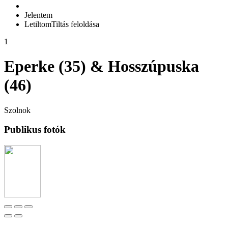
Jelentem
Letiltom
Tiltás feloldása
1
Eperke (35) & Hosszúpuska
(46)
Szolnok
Publikus fotók