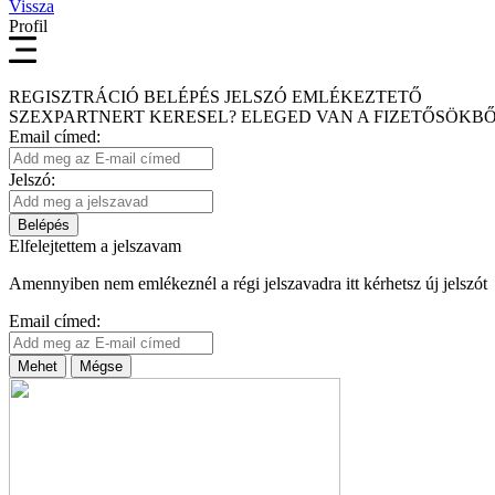
Vissza
Profil
REGISZTRÁCIÓ
BELÉPÉS
JELSZÓ EMLÉKEZTETŐ
SZEXPARTNERT KERESEL?
ELEGED VAN A FIZETŐSÖKBŐ
Email címed:
Jelszó:
Belépés
Elfelejtettem a jelszavam
Amennyiben nem emlékeznél a régi jelszavadra itt kérhetsz új jelszót
Email címed:
Mehet
Mégse