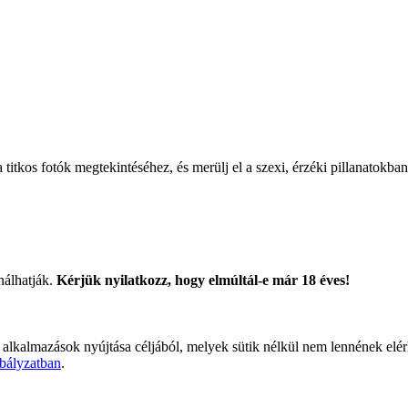
titkos fotók megtekintéséhez, és merülj el a szexi, érzéki pillanatokban
nálhatják.
Kérjük nyilatkozz, hogy elmúltál-e már 18 éves!
 alkalmazások nyújtása céljából, melyek sütik nélkül nem lennének elé
bályzatban
.