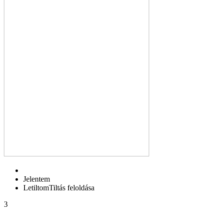
Jelentem
Letiltom
Tiltás feloldása
3