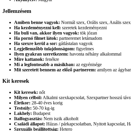
Jellemzésem
Amiben benne vagyok:
Normál szex, Orális szex, Anális szex
Ha kezdeményezni kell:
szeretek kezdeményezni
Ha buli van, akkor ilyen vagyok:
tök józan
Ha pornó filmet látok:
partneremet letámadom
Ha szexre kerül a sor:
gátlástalan vagyok
Legjellemzőbb tulajdonságom:
figyelmes
Ilyen gyakran szeretkezem:
havonta néhány alkalommal
Mire kattanok:
fenékre
Mi a legfontosabb a másikban:
az egyénisége
Mit szeretett bennem az előző partnerem:
amilyen az ágyban
Kit keresek
Kit keresek:
nőt
Milyen célból:
Alkalmi szexkapcsolat, Szexpartner hosszú távra
Életkor:
28-40 éves korig
Testsúly:
50-70 kg-ig
Lakhely:
Budapest
Italfogyasztás:
Nem iszik alkoholt
Családi állapot:
Házas / párkapcsolatban, Nyitott kapcsolat, H
Szexuális beállítottság:
Hetero