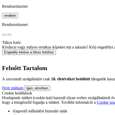
Rendszerüzenet
rendben
Rendszerüzenet
Titkos fotói
Kíváncsi vagy milyen erotikus képeket rejt a takarás? Kérj engedélyt a 
Engedély kérése a titkos fotóihoz
Felnőtt Tartalom
A szexrandi szolgáltatást csak
18. életévüket betöltött
látogatók hasz
Nem múltam
Igen, elmúltam
Cookie beállítások
Honlapunk sütiket (cookie-kat) használ olyan webes szolgáltatások és
hogy a böngésződ fogadja a sütiket. További információ a
Cookie sza
Alapvető működést biztosító sütik