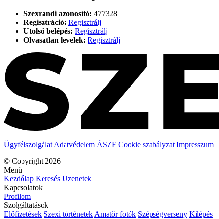
Szexrandi azonosító:
477328
Regisztráció:
Regisztrálj
Utolsó belépés:
Regisztrálj
Olvasatlan levelek:
Regisztrálj
Ügyfélszolgálat
Adatvédelem
ÁSZF
Cookie szabályzat
Impresszum
© Copyright 2026
Menü
Kezdőlap
Keresés
Üzenetek
Kapcsolatok
Profilom
Szolgáltatások
Előfizetések
Szexi történetek
Amatőr fotók
Szépségverseny
Kilépés