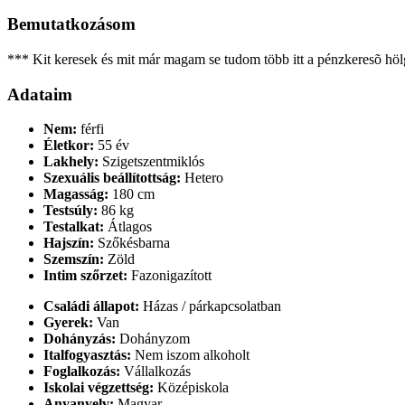
Bemutatkozásom
*** Kit keresek és mit már magam se tudom több itt a pénzkeresõ hölgy,
Adataim
Nem:
férfi
Életkor:
55 év
Lakhely:
Szigetszentmiklós
Szexuális beállítottság:
Hetero
Magasság:
180 cm
Testsúly:
86 kg
Testalkat:
Átlagos
Hajszín:
Szőkésbarna
Szemszín:
Zöld
Intim szőrzet:
Fazonigazított
Családi állapot:
Házas / párkapcsolatban
Gyerek:
Van
Dohányzás:
Dohányzom
Italfogyasztás:
Nem iszom alkoholt
Foglalkozás:
Vállalkozás
Iskolai végzettség:
Középiskola
Anyanyelv:
Magyar