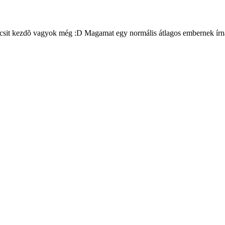
kicsit kezdõ vagyok még :D Magamat egy normális átlagos embernek írná