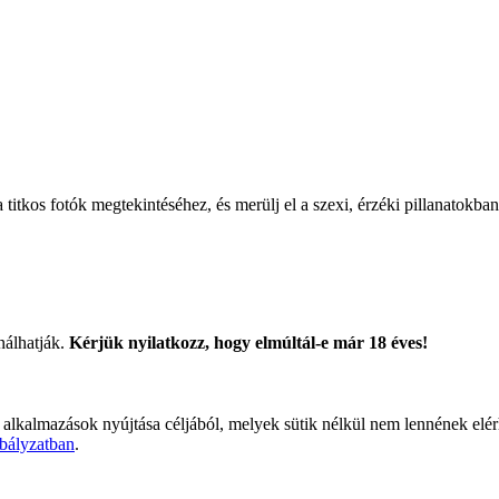
titkos fotók megtekintéséhez, és merülj el a szexi, érzéki pillanatokban
nálhatják.
Kérjük nyilatkozz, hogy elmúltál-e már 18 éves!
 alkalmazások nyújtása céljából, melyek sütik nélkül nem lennének elé
bályzatban
.