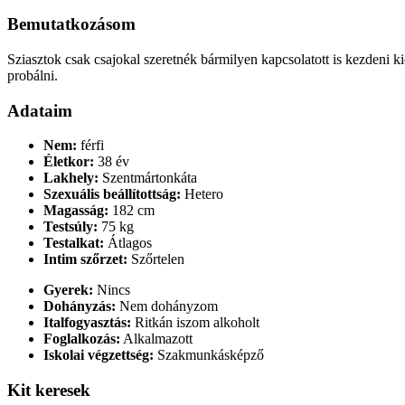
Bemutatkozásom
Sziasztok csak csajokal szeretnék bármilyen kapcsolatott is kezdeni 
probálni.
Adataim
Nem:
férfi
Életkor:
38 év
Lakhely:
Szentmártonkáta
Szexuális beállítottság:
Hetero
Magasság:
182 cm
Testsúly:
75 kg
Testalkat:
Átlagos
Intim szőrzet:
Szőrtelen
Gyerek:
Nincs
Dohányzás:
Nem dohányzom
Italfogyasztás:
Ritkán iszom alkoholt
Foglalkozás:
Alkalmazott
Iskolai végzettség:
Szakmunkásképző
Kit keresek