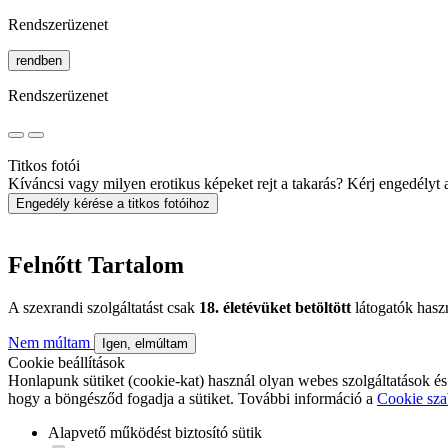
Rendszerüzenet
rendben
Rendszerüzenet
Titkos fotói
Kíváncsi vagy milyen erotikus képeket rejt a takarás? Kérj engedélyt a 
Engedély kérése a titkos fotóihoz
Felnőtt Tartalom
A szexrandi szolgáltatást csak
18. életévüket betöltött
látogatók hasz
Nem múltam
Igen, elmúltam
Cookie beállítások
Honlapunk sütiket (cookie-kat) használ olyan webes szolgáltatások és
hogy a böngésződ fogadja a sütiket. További információ a
Cookie sza
Alapvető működést biztosító sütik