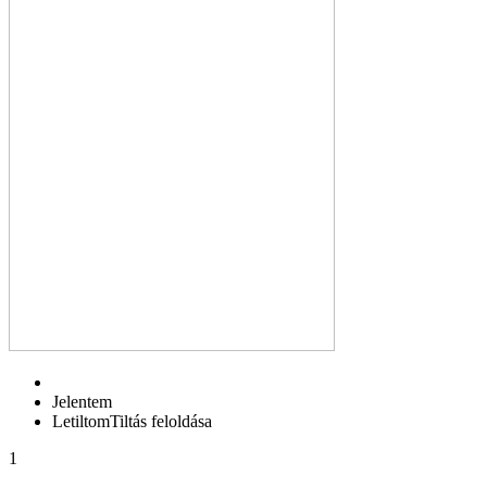
Jelentem
Letiltom
Tiltás feloldása
1