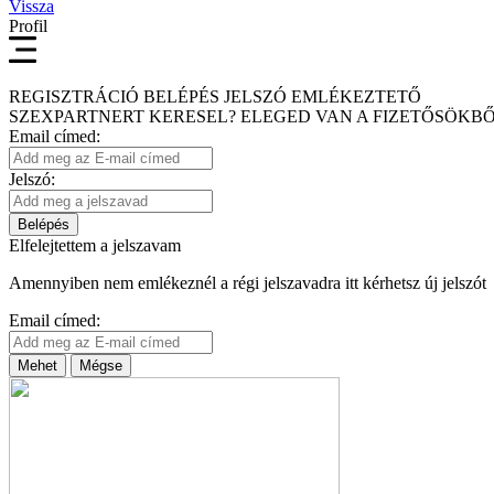
Vissza
Profil
REGISZTRÁCIÓ
BELÉPÉS
JELSZÓ EMLÉKEZTETŐ
SZEXPARTNERT KERESEL?
ELEGED VAN A FIZETŐSÖKBŐ
Email címed:
Jelszó:
Belépés
Elfelejtettem a jelszavam
Amennyiben nem emlékeznél a régi jelszavadra itt kérhetsz új jelszót
Email címed:
Mehet
Mégse