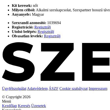
Kit keresek:
nőt
Milyen célból:
Alkalmi szexkapcsolat, Szexpartner hosszú távr
Anyanyelv:
Magyar
Szexrandi azonosító:
1039694
Regisztráció:
Regisztrálj
Utolsó belépés:
Regisztrálj
Olvasatlan levelek:
Regisztrálj
Ügyfélszolgálat
Adatvédelem
ÁSZF
Cookie szabályzat
Impresszum
© Copyright 2026
Menü
Kezdőlap
Keresés
Üzenetek