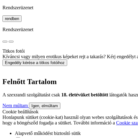
Rendszerüzenet
rendben
Rendszerüzenet
Titkos fotói
Kíváncsi vagy milyen erotikus képeket rejt a takarás? Kérj engedélyt a 
Engedély kérése a titkos fotóihoz
Felnőtt Tartalom
A szexrandi szolgáltatást csak
18. életévüket betöltött
látogatók hasz
Nem múltam
Igen, elmúltam
Cookie beállítások
Honlapunk sütiket (cookie-kat) használ olyan webes szolgáltatások és
hogy a böngésződ fogadja a sütiket. További információ a
Cookie sza
Alapvető működést biztosító sütik