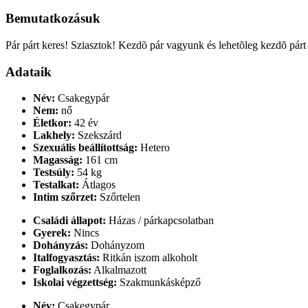
Bemutatkozásuk
Pár párt keres! Sziasztok! Kezdõ pár vagyunk és lehetõleg kezdõ párt 
Adataik
Név:
Csakegypár
Nem:
nő
Életkor:
42 év
Lakhely:
Szekszárd
Szexuális beállítottság:
Hetero
Magasság:
161 cm
Testsúly:
54 kg
Testalkat:
Átlagos
Intim szőrzet:
Szőrtelen
Családi állapot:
Házas / párkapcsolatban
Gyerek:
Nincs
Dohányzás:
Dohányzom
Italfogyasztás:
Ritkán iszom alkoholt
Foglalkozás:
Alkalmazott
Iskolai végzettség:
Szakmunkásképző
Név:
Csakegypár