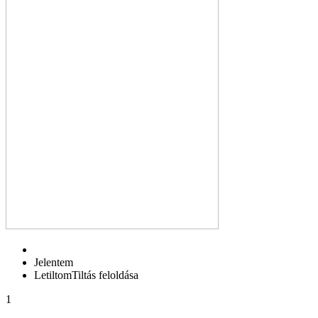
Jelentem
Letiltom
Tiltás feloldása
1