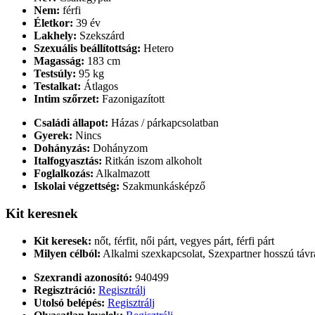
Nem:
férfi
Életkor:
39 év
Lakhely:
Szekszárd
Szexuális beállítottság:
Hetero
Magasság:
183 cm
Testsúly:
95 kg
Testalkat:
Átlagos
Intim szőrzet:
Fazonigazított
Családi állapot:
Házas / párkapcsolatban
Gyerek:
Nincs
Dohányzás:
Dohányzom
Italfogyasztás:
Ritkán iszom alkoholt
Foglalkozás:
Alkalmazott
Iskolai végzettség:
Szakmunkásképző
Kit keresnek
Kit keresek:
nőt, férfit, női párt, vegyes párt, férfi párt
Milyen célból:
Alkalmi szexkapcsolat, Szexpartner hosszú távr
Szexrandi azonosító:
940499
Regisztráció:
Regisztrálj
Utolsó belépés:
Regisztrálj