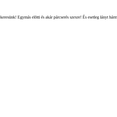
keresünk! Egymás elõtti és akár párcserés szexre! És esetleg lányt hárm