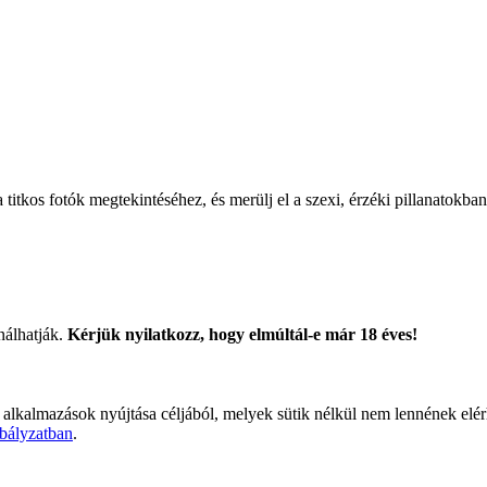
titkos fotók megtekintéséhez, és merülj el a szexi, érzéki pillanatokban
nálhatják.
Kérjük nyilatkozz, hogy elmúltál-e már 18 éves!
 alkalmazások nyújtása céljából, melyek sütik nélkül nem lennének elé
bályzatban
.