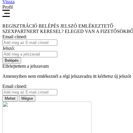
Vissza
Profil
REGISZTRÁCIÓ
BELÉPÉS
JELSZÓ EMLÉKEZTETŐ
SZEXPARTNERT KERESEL?
ELEGED VAN A FIZETŐSÖKBŐ
Email címed:
Jelszó:
Belépés
Elfelejtettem a jelszavam
Amennyiben nem emlékeznél a régi jelszavadra itt kérhetsz új jelszót
Email címed:
Mehet
Mégse