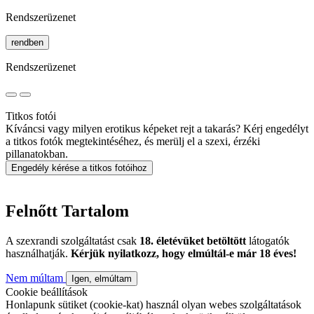
Rendszerüzenet
rendben
Rendszerüzenet
Titkos fotói
Kíváncsi vagy milyen erotikus képeket rejt a takarás? Kérj engedélyt
a titkos fotók megtekintéséhez, és merülj el a szexi, érzéki
pillanatokban.
Engedély kérése a titkos fotóihoz
Felnőtt Tartalom
A szexrandi szolgáltatást csak
18. életévüket betöltött
látogatók
használhatják.
Kérjük nyilatkozz, hogy elmúltál-e már 18 éves!
Nem múltam
Igen, elmúltam
Cookie beállítások
Honlapunk sütiket (cookie-kat) használ olyan webes szolgáltatások