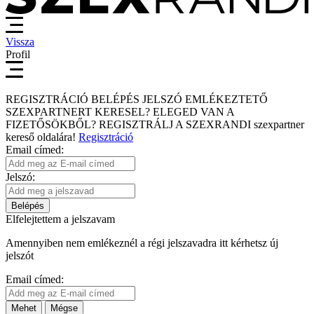
Vissza
Profil
REGISZTRÁCIÓ
BELÉPÉS
JELSZÓ EMLÉKEZTETŐ
SZEXPARTNERT KERESEL?
ELEGED VAN A
FIZETŐSÖKBŐL?
REGISZTRÁLJ A SZEXRANDI
szexpartner
kereső
oldalára!
Regisztráció
Email címed:
Jelszó:
Belépés
Elfelejtettem a jelszavam
Amennyiben nem emlékeznél a régi jelszavadra itt kérhetsz új
jelszót
Email címed:
Mehet
Mégse