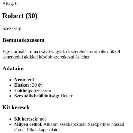
Átlag:
0
Robert (30)
Szekszárd
Bemutatkozásom
Egy normális roma csávó vagyok és szeretnék normális nőkkel
ismerkedni akikkel később szeretkezni és lehet
Adataim
Nem:
férfi
Életkor:
30 év
Lakhely:
Szekszárd
Szexuális beállítottság:
Hetero
Kit keresek
Kit keresek:
nőt
Milyen célból:
Alkalmi szexkapcsolat, Szexpartner hosszú
távra, Titkos kapcsolatot