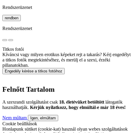
Rendszerüzenet
rendben
Rendszerüzenet
Titkos fotói
Kíváncsi vagy milyen erotikus képeket rejt a takarás? Kérj engedélyt
a titkos fotók megtekintéséhez, és merülj el a szexi, érzéki
pillanatokban.
Engedély kérése a titkos fotóihoz
Felnőtt Tartalom
A szexrandi szolgáltatást csak
18. életévüket betöltött
látogatók
használhatják.
Kérjük nyilatkozz, hogy elmúltál-e már 18 éves!
Nem múltam
Igen, elmúltam
Cookie beállítások
Honlapunk sütiket (cookie-kat) használ olyan webes szolgáltatások