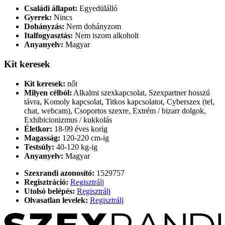
Családi állapot:
Egyedülálló
Gyerek:
Nincs
Dohányzás:
Nem dohányzom
Italfogyasztás:
Nem iszom alkoholt
Anyanyelv:
Magyar
Kit keresek
Kit keresek:
nőt
Milyen célból:
Alkalmi szexkapcsolat, Szexpartner hosszú
távra, Komoly kapcsolat, Titkos kapcsolatot, Cyberszex (tel,
chat, webcam), Csoportos szexre, Extrém / bizarr dolgok,
Exhibicionizmus / kukkolás
Életkor:
18-99 éves korig
Magasság:
120-220 cm-ig
Testsúly:
40-120 kg-ig
Anyanyelv:
Magyar
Szexrandi azonosító:
1529757
Regisztráció:
Regisztrálj
Utolsó belépés:
Regisztrálj
Olvasatlan levelek:
Regisztrálj