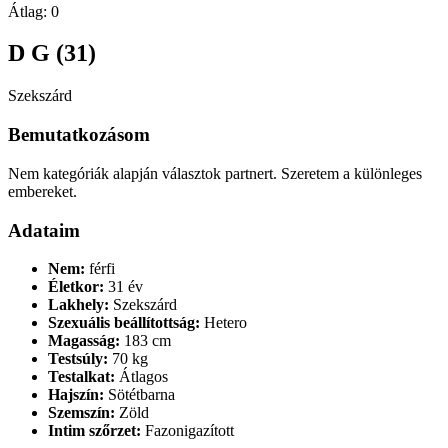
Átlag:
0
D G (31)
Szekszárd
Bemutatkozásom
Nem kategóriák alapján választok partnert. Szeretem a különleges
embereket.
Adataim
Nem:
férfi
Életkor:
31 év
Lakhely:
Szekszárd
Szexuális beállítottság:
Hetero
Magasság:
183 cm
Testsúly:
70 kg
Testalkat:
Átlagos
Hajszín:
Sötétbarna
Szemszín:
Zöld
Intim szőrzet:
Fazonigazított