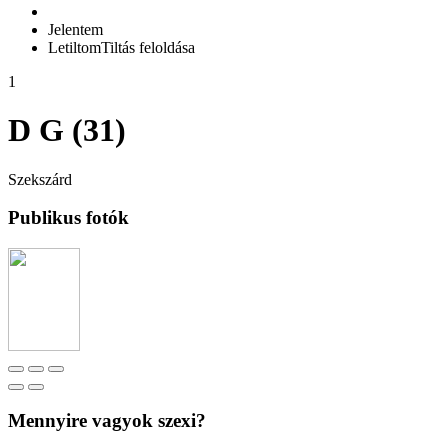
Jelentem
Letiltom
Tiltás feloldása
1
D G (31)
Szekszárd
Publikus fotók
Mennyire vagyok szexi?