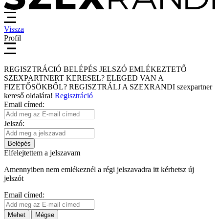
Vissza
Profil
REGISZTRÁCIÓ
BELÉPÉS
JELSZÓ EMLÉKEZTETŐ
SZEXPARTNERT KERESEL?
ELEGED VAN A
FIZETŐSÖKBŐL?
REGISZTRÁLJ A SZEXRANDI
szexpartner
kereső
oldalára!
Regisztráció
Email címed:
Jelszó:
Belépés
Elfelejtettem a jelszavam
Amennyiben nem emlékeznél a régi jelszavadra itt kérhetsz új
jelszót
Email címed:
Mehet
Mégse