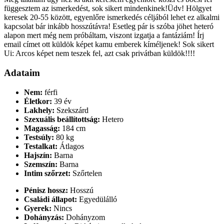
függesztem az ismerkedést, sok sikert mindenkinek!Üdv! Hölgyet
keresek 20-55 között, egyenlőre ismerkedés céljából lehet ez alkalmi
kapcsolat bár inkább hosszútávra! Esetleg pár is szóba jöhet heteró
alapon mert még nem próbáltam, viszont izgatja a fantáziám! Írj
email címet ott küldök képet kamu emberek kíméljenek! Sok sikert
Ui: Arcos képet nem teszek fel, azt csak privátban küldök!!!!
Adataim
Nem:
férfi
Életkor:
39 év
Lakhely:
Szekszárd
Szexuális beállítottság:
Hetero
Magasság:
184 cm
Testsúly:
80 kg
Testalkat:
Átlagos
Hajszín:
Barna
Szemszín:
Barna
Intim szőrzet:
Szőrtelen
Pénisz hossz:
Hosszú
Családi állapot:
Egyedülálló
Gyerek:
Nincs
Dohányzás:
Dohányzom