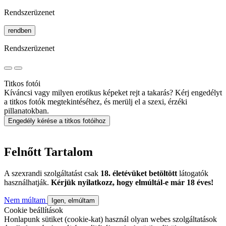
Rendszerüzenet
rendben
Rendszerüzenet
Titkos fotói
Kíváncsi vagy milyen erotikus képeket rejt a takarás? Kérj engedélyt
a titkos fotók megtekintéséhez, és merülj el a szexi, érzéki
pillanatokban.
Engedély kérése a titkos fotóihoz
Felnőtt Tartalom
A szexrandi szolgáltatást csak
18. életévüket betöltött
látogatók
használhatják.
Kérjük nyilatkozz, hogy elmúltál-e már 18 éves!
Nem múltam
Igen, elmúltam
Cookie beállítások
Honlapunk sütiket (cookie-kat) használ olyan webes szolgáltatások