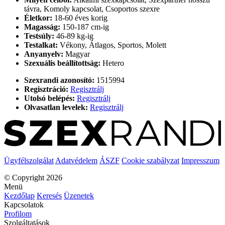
távra, Komoly kapcsolat, Csoportos szexre
Életkor:
18-60 éves korig
Magasság:
150-187 cm-ig
Testsúly:
46-89 kg-ig
Testalkat:
Vékony, Átlagos, Sportos, Molett
Anyanyelv:
Magyar
Szexuális beállítottság:
Hetero
Szexrandi azonosító:
1515994
Regisztráció:
Regisztrálj
Utolsó belépés:
Regisztrálj
Olvasatlan levelek:
Regisztrálj
Ügyfélszolgálat
Adatvédelem
ÁSZF
Cookie szabályzat
Impresszum
© Copyright 2026
Menü
Kezdőlap
Keresés
Üzenetek
Kapcsolatok
Profilom
Szolgáltatások