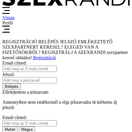
Vissza
Profil
REGISZTRÁCIÓ
BELÉPÉS
JELSZÓ EMLÉKEZTETŐ
SZEXPARTNERT KERESEL?
ELEGED VAN A
FIZETŐSÖKBŐL?
REGISZTRÁLJ A SZEXRANDI
szexpartner
kereső
oldalára!
Regisztráció
Email címed:
Jelszó:
Belépés
Elfelejtettem a jelszavam
Amennyiben nem emlékeznél a régi jelszavadra itt kérhetsz új
jelszót
Email címed:
Mehet
Mégse