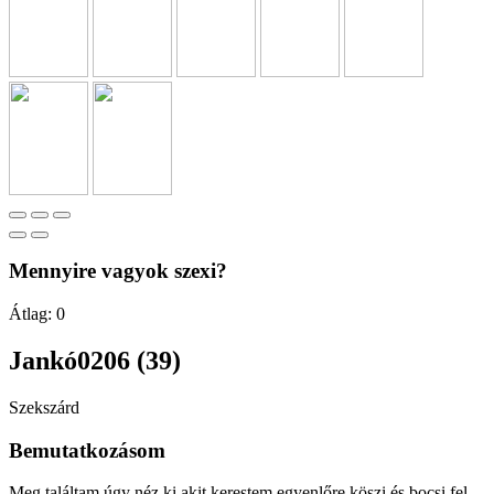
Mennyire vagyok szexi?
Átlag:
0
Jankó0206 (39)
Szekszárd
Bemutatkozásom
Meg találtam úgy néz ki akit kerestem egyenlőre köszi és bocsi fel