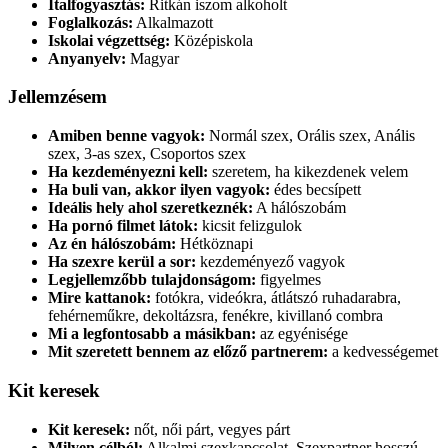
Italfogyasztás:
Ritkán iszom alkoholt
Foglalkozás:
Alkalmazott
Iskolai végzettség:
Középiskola
Anyanyelv:
Magyar
Jellemzésem
Amiben benne vagyok:
Normál szex, Orális szex, Anális
szex, 3-as szex, Csoportos szex
Ha kezdeményezni kell:
szeretem, ha kikezdenek velem
Ha buli van, akkor ilyen vagyok:
édes becsípett
Ideális hely ahol szeretkeznék:
A hálószobám
Ha pornó filmet látok:
kicsit felizgulok
Az én hálószobám:
Hétköznapi
Ha szexre kerül a sor:
kezdeményező vagyok
Legjellemzőbb tulajdonságom:
figyelmes
Mire kattanok:
fotókra, videókra, átlátszó ruhadarabra,
fehérneműkre, dekoltázsra, fenékre, kivillanó combra
Mi a legfontosabb a másikban:
az egyénisége
Mit szeretett bennem az előző partnerem:
a kedvességemet
Kit keresek
Kit keresek:
nőt, női párt, vegyes párt
Milyen célból:
Alkalmi szexkapcsolat, Szexpartner hosszú