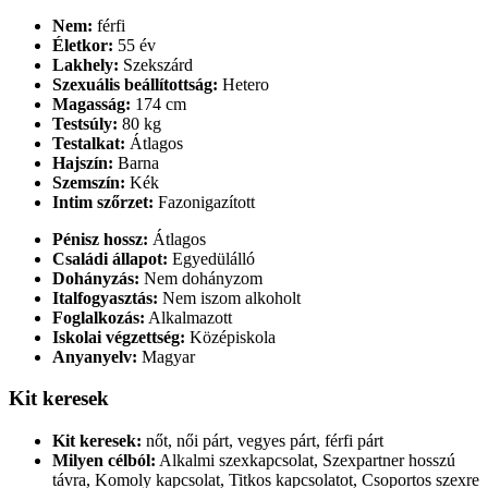
Nem:
férfi
Életkor:
55 év
Lakhely:
Szekszárd
Szexuális beállítottság:
Hetero
Magasság:
174 cm
Testsúly:
80 kg
Testalkat:
Átlagos
Hajszín:
Barna
Szemszín:
Kék
Intim szőrzet:
Fazonigazított
Pénisz hossz:
Átlagos
Családi állapot:
Egyedülálló
Dohányzás:
Nem dohányzom
Italfogyasztás:
Nem iszom alkoholt
Foglalkozás:
Alkalmazott
Iskolai végzettség:
Középiskola
Anyanyelv:
Magyar
Kit keresek
Kit keresek:
nőt, női párt, vegyes párt, férfi párt
Milyen célból:
Alkalmi szexkapcsolat, Szexpartner hosszú
távra, Komoly kapcsolat, Titkos kapcsolatot, Csoportos szexre