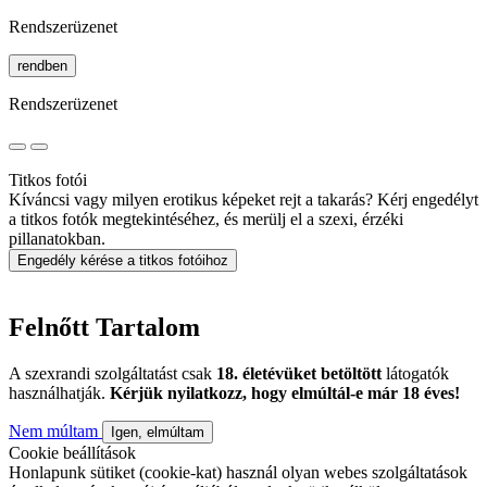
Rendszerüzenet
rendben
Rendszerüzenet
Titkos fotói
Kíváncsi vagy milyen erotikus képeket rejt a takarás? Kérj engedélyt
a titkos fotók megtekintéséhez, és merülj el a szexi, érzéki
pillanatokban.
Engedély kérése a titkos fotóihoz
Felnőtt Tartalom
A szexrandi szolgáltatást csak
18. életévüket betöltött
látogatók
használhatják.
Kérjük nyilatkozz, hogy elmúltál-e már 18 éves!
Nem múltam
Igen, elmúltam
Cookie beállítások
Honlapunk sütiket (cookie-kat) használ olyan webes szolgáltatások