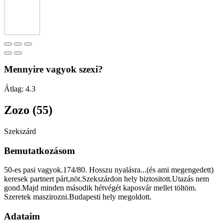
Mennyire vagyok szexi?
Átlag:
4.3
Zozo (55)
Szekszárd
Bemutatkozásom
50-es pasi vagyok.174/80. Hosszu nyalásra...(és ami megengedett)
keresek partnert párt,nöt.Szekszárdon hely biztositott.Utazás nem
gond.Majd minden második hétvégét kaposvár mellet töltöm.
Szeretek maszirozni.Budapesti hely megoldott.
Adataim