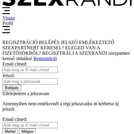
Vissza
Profil
REGISZTRÁCIÓ
BELÉPÉS
JELSZÓ EMLÉKEZTETŐ
SZEXPARTNERT KERESEL?
ELEGED VAN A
FIZETŐSÖKBŐL?
REGISZTRÁLJ A SZEXRANDI
szexpartner
kereső
oldalára!
Regisztráció
Email címed:
Jelszó:
Belépés
Elfelejtettem a jelszavam
Amennyiben nem emlékeznél a régi jelszavadra itt kérhetsz új
jelszót
Email címed:
Mehet
Mégse