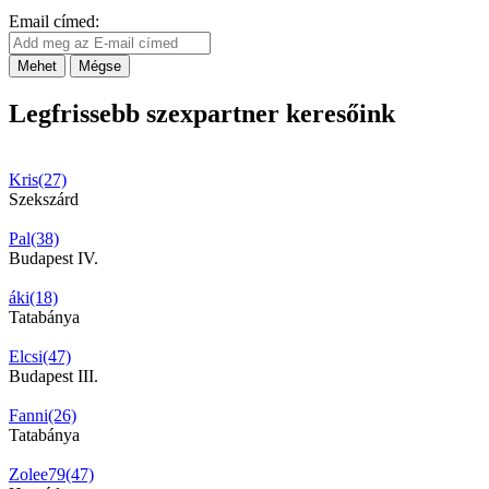
Email címed:
Mehet
Mégse
Legfrissebb szexpartner keresőink
Kris(27)
Szekszárd
Pal(38)
Budapest IV.
áki(18)
Tatabánya
Elcsi(47)
Budapest III.
Fanni(26)
Tatabánya
Zolee79(47)