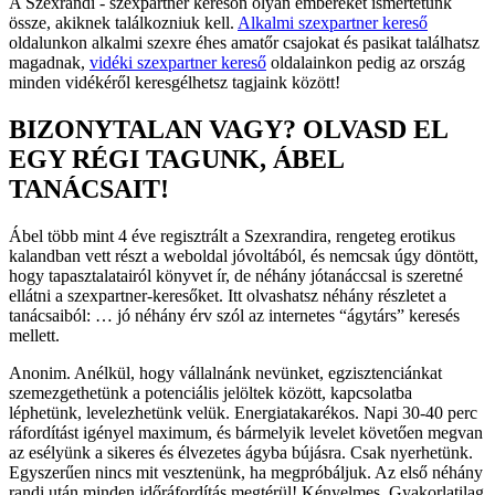
A Szexrandi - szexpartner keresőn olyan embereket ismertetünk
össze, akiknek találkozniuk kell.
Alkalmi szexpartner kereső
oldalunkon alkalmi szexre éhes amatőr csajokat és pasikat találhatsz
magadnak,
vidéki szexpartner kereső
oldalainkon pedig az ország
minden vidékéről keresgélhetsz tagjaink között!
BIZONYTALAN VAGY? OLVASD EL
EGY RÉGI TAGUNK, ÁBEL
TANÁCSAIT!
Ábel több mint 4 éve regisztrált a Szexrandira, rengeteg erotikus
kalandban vett részt a weboldal jóvoltából, és nemcsak úgy döntött,
hogy tapasztalatairól könyvet ír, de néhány jótanáccsal is szeretné
ellátni a szexpartner-keresőket. Itt olvashatsz néhány részletet a
tanácsaiból: … jó néhány érv szól az internetes “ágytárs” keresés
mellett.
Anonim. Anélkül, hogy vállalnánk nevünket, egzisztenciánkat
szemezgethetünk a potenciális jelöltek között, kapcsolatba
léphetünk, levelezhetünk velük. Energiatakarékos. Napi 30-40 perc
ráfordítást igényel maximum, és bármelyik levelet követően megvan
az esélyünk a sikeres és élvezetes ágyba bújásra. Csak nyerhetünk.
Egyszerűen nincs mit vesztenünk, ha megpróbáljuk. Az első néhány
randi után minden időráfordítás megtérül! Kényelmes. Gyakorlatilag