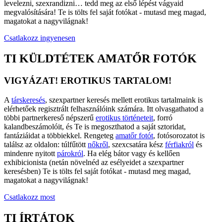
levelezni, szexrandizni… tedd meg az első lépést vágyaid
megvalósítására! Te is tölts fel saját fotókat - mutasd meg magad,
magatokat a nagyvilágnak!
Csatlakozz ingyenesen
TI KÜLDTÉTEK AMATŐR FOTÓK
VIGYÁZAT! EROTIKUS TARTALOM!
A
társkeresés
, szexpartner keresés mellett erotikus tartalmaink is
elérhetőek regisztrált felhasználóink számára. Itt olvasgathatod a
többi partnerkereső népszerű
erotikus történeteit
, forró
kalandbeszámolóit, és Te is megoszthatod a saját sztoridat,
fantáziáidat a többiekkel. Rengeteg
amatőr fotót
, fotósorozatot is
találsz az oldalon: túlfűtött
nőkről
, szexcsatára kész
férfiakról
és
mindenre nyitott
párokról
. Ha elég bátor vagy és kellően
exhibicionista (netán növelnéd az esélyeidet a szexpartner
keresésben) Te is tölts fel saját fotókat - mutasd meg magad,
magatokat a nagyvilágnak!
Csatlakozz most
TI ÍRTÁTOK