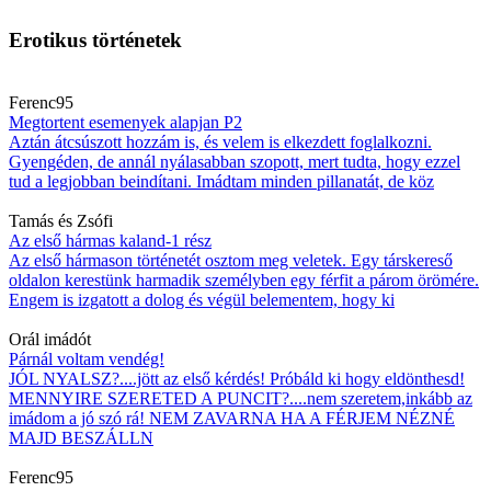
Erotikus történetek
Ferenc95
Megtortent esemenyek alapjan P2
Aztán átcsúszott hozzám is, és velem is elkezdett foglalkozni.
Gyengéden, de annál nyálasabban szopott, mert tudta, hogy ezzel
tud a legjobban beindítani. Imádtam minden pillanatát, de köz
Tamás és Zsófi
Az első hármas kaland-1 rész
Az első hármason történetét osztom meg veletek. Egy társkereső
oldalon kerestünk harmadik személyben egy férfit a párom örömére.
Engem is izgatott a dolog és végül belementem, hogy ki
Orál imádót
Párnál voltam vendég!
JÓL NYALSZ?....jött az első kérdés! Próbáld ki hogy eldönthesd!
MENNYIRE SZERETED A PUNCIT?....nem szeretem,inkább az
imádom a jó szó rá! NEM ZAVARNA HA A FÉRJEM NÉZNÉ
MAJD BESZÁLLN
Ferenc95