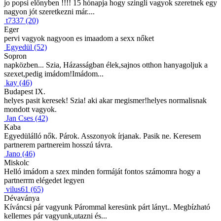
jo popsi előnyben !!!! 15 hónapja hogy szingli vagyok szeretnek egy
nagyon jót szeretkezni már....
t7337 (20)
Eger
pervi vagyok nagyoon es imaadom a sexx nőket
Egyedül (52)
Sopron
napközben... Szia, Házasságban élek,sajnos otthon hanyagoljuk a
szexet,pedig imádom!Imádom...
kay (46)
Budapest IX.
helyes pasit keresek! Szia! aki akar megismer!helyes normalisnak
mondott vagyok.
Jan Cses (42)
Kaba
Egyedülálló nők. Párok. Asszonyok írjanak. Pasik ne. Keresem
partnerem partnereim hosszú távra.
Jano (46)
Miskolc
Helló imádom a szex minden formáját fontos számomra hogy a
partnerrm elégedet legyen
vilus61 (65)
Dévaványa
Kíváncsi pár vagyunk Párommal keresünk párt lányt.. Megbízható
kellemes pár vagyunk,utazni és...