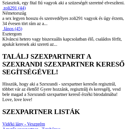
Sziasztok, egy fital fiú vagyok aki a szüzeségét szeretné elveszíteni.
zoli291 (44)
Németország
a sex legyen hosszu és szenvedélyes zoli291 vagyok és úgy érzem,
34 évesen tört rám az a...
János (45)
Esztergom
Kíváncsi hetero vagy biszexuális kapcsolatban élő, családos férfit,
apukát keresek aki szereti az...
TALÁLJ SZEXPARTNERT A
SZEXRANDI SZEXPARTNER KERESŐ
SEGÍTSÉGÉVEL!
Hisszük, hogy aki a Szexrandi - szexpartner keresőn regisztrál,
többet vár az élettől! Gyere hozzánk, regisztrálj és keresgélj, vesd
bele magad a Szexrandi szexpartner kereső érzéki birodalmába!
Love, love love!
SZEXPARTNER LISTÁK
Vidéki lány - Veszprém