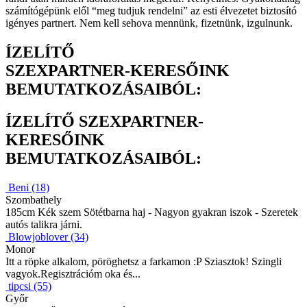
számítógépünk elől “meg tudjuk rendelni” az esti élvezetet biztosító
igényes partnert. Nem kell sehova mennünk, fizetnünk, izgulnunk.
ÍZELÍTŐ
SZEXPARTNER-KERESŐINK
BEMUTATKOZÁSAIBÓL:
ÍZELÍTŐ SZEXPARTNER-
KERESŐINK
BEMUTATKOZÁSAIBÓL:
Beni (18)
Szombathely
185cm Kék szem Sötétbarna haj - Nagyon gyakran iszok - Szeretek
autós talikra járni.
Blowjoblover (34)
Monor
Itt a röpke alkalom, pöröghetsz a farkamon :P Sziasztok! Szingli
vagyok.Regisztrációm oka és...
tipcsi (55)
Győr