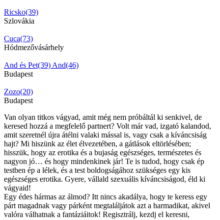
Ricsko(39)
Szlovákia
Cuca(73)
Hódmezővásárhely
And és Pet(39)
And(46)
Budapest
Zozo(20)
Budapest
Van olyan titkos vágyad, amit még nem próbáltál ki senkivel, de
keresed hozzá a megfelelő partnert? Volt már vad, izgató kalandod,
amit szeretnél újra átélni valaki mással is, vagy csak a kíváncsiság
hajt? Mi hiszünk az élet élvezetében, a gátlások eltörlésében;
hisszük, hogy az erotika és a bujaság egészséges, természetes és
nagyon jó… és hogy mindenkinek jár! Te is tudod, hogy csak ép
testben ép a lélek, és a test boldogságához szükséges egy kis
egészséges erotika. Gyere, vállald szexuális kíváncsiságod, éld ki
vágyaid!
Egy édes hármas az álmod? Itt nincs akadálya, hogy te keress egy
párt magadnak vagy párként megtaláljátok azt a harmadikat, akivel
valóra válhatnak a fantáziáitok! Regisztrálj, kezdj el keresni,