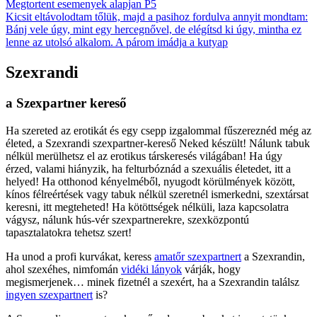
Megtortent esemenyek alapjan P5
Kicsit eltávolodtam tőlük, majd a pasihoz fordulva annyit mondtam:
Bánj vele úgy, mint egy hercegnővel, de elégítsd ki úgy, mintha ez
lenne az utolsó alkalom. A párom imádja a kutyap
Szexrandi
a Szexpartner kereső
Ha szereted az erotikát és egy csepp izgalommal fűszereznéd még az
életed, a Szexrandi szexpartner-kereső Neked készült! Nálunk tabuk
nélkül merülhetsz el az erotikus társkeresés világában! Ha úgy
érzed, valami hiányzik, ha felturbóznád a szexuális életedet, itt a
helyed! Ha otthonod kényelméből, nyugodt körülmények között,
kínos félreértések vagy tabuk nélkül szeretnél ismerkedni, szextársat
keresni, itt megteheted! Ha kötöttségek nélküli, laza kapcsolatra
vágysz, nálunk hús-vér szexpartnerekre, szexközpontú
tapasztalatokra tehetsz szert!
Ha unod a profi kurvákat, keress
amatőr szexpartnert
a Szexrandin,
ahol szexéhes, nimfomán
vidéki lányok
várják, hogy
megismerjenek… minek fizetnél a szexért, ha a Szexrandin találsz
ingyen szexpartnert
is?