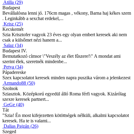
Atilla (29)
Budapest
Bevállalósna lenni jó. 176cm magas , vékony, Barna haj kékes szem
. Leginkább a sexchat erdekel,...
Krisz (25)
Kecskemét
Szia Krisztofer vagyok 23 éves egy olyan embert keresek aki nem
csak a külsőmet nézi hanem a...
Salaz (34)
Budapest IV.
Bemutatkozó címsor \"Veszély az élet fûszere!\" A mondat ami
szerint élek, szeretnék mindenbe...
Petya (34)
Pápadereske
Szex kapcsolatot keresek minden napra puszika várom a jelenkezest
Armando88 (50)
Szolnok
Sziasztok. Középkorú egyedül álló Roma férfi vagyok. Kizárólag
szexre keresek partnert...
GeGe (40)
Tát
"Szia! Én most kifejezetten kötöttségek nélküli, alkalmi kapcsolatot
keresek. Ha te is valami...
Dalias Pajzán (26)
Szeged