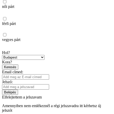
női párt
férfi párt
vegyes párt
Hol?
Kora?
Keresés
Email címed:
Jelszó:
Belépés
Elfelejtettem a jelszavam
Amennyiben nem emlékeznél a régi jelszavadra itt kérhetsz új
jelszót