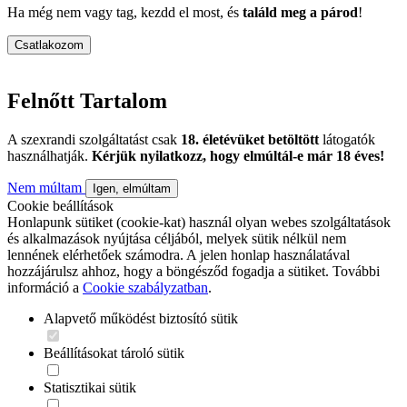
Ha még nem vagy tag, kezdd el most, és
találd meg a párod
!
Csatlakozom
Felnőtt Tartalom
A szexrandi szolgáltatást csak
18. életévüket betöltött
látogatók
használhatják.
Kérjük nyilatkozz, hogy elmúltál-e már 18 éves!
Nem múltam
Igen, elmúltam
Cookie beállítások
Honlapunk sütiket (cookie-kat) használ olyan webes szolgáltatások
és alkalmazások nyújtása céljából, melyek sütik nélkül nem
lennének elérhetőek számodra. A jelen honlap használatával
hozzájárulsz ahhoz, hogy a böngésződ fogadja a sütiket. További
információ a
Cookie szabályzatban
.
Alapvető működést biztosító sütik
Beállításokat tároló sütik
Statisztikai sütik