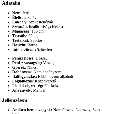
Adataim
Nem:
férfi
Életkor:
32 év
Lakhely:
Székesfehérvár
Szexuális beállítottság:
Hetero
Magasság:
186 cm
Testsúly:
92 kg
Testalkat:
Sportos
Hajszín:
Barna
Intim szőrzet:
Szőrtelen
Pénisz hossz:
Hosszú
Pénisz vastagság:
Vastag
Gyerek:
Nincs
Dohányzás:
Nem dohányzom
Italfogyasztás:
Ritkán iszom alkoholt
Foglalkozás:
Középvezető
Iskolai végzettség:
Főiskola
Anyanyelv:
Magyar
Jellemzésem
Amiben benne vagyok:
Normál szex, 3-as szex, Szex