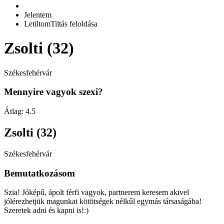
Jelentem
Letiltom
Tiltás feloldása
Zsolti (32)
Székesfehérvár
Mennyire vagyok szexi?
Átlag:
4.5
Zsolti (32)
Székesfehérvár
Bemutatkozásom
Szia! Jóképű, ápolt férfi vagyok, partnerem keresem akivel
jólérezhetjük magunkat kötötségek nélkűl egymás társaságába!
Szeretek adni és kapni is!:)