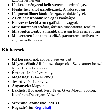
különleges helyen
Ha kezdeményezni kell:
szeretek kezdeményezni
Ideális hely ahol szeretkeznék:
A hálószobám
Ha pornó filmet látok:
felizgat, és önkielégítek
Az én hálószobám:
Meleg és barátságos
Ha szexre kerül a sor:
gátlástalan vagyok
Mire kattanok:
fotókra, átlátszó ruhadarabra, fenékre
Mi a legfontosabb a másikban:
isteni legyen az ágyban
Mit szeretett bennem az előző partnerem:
amilyen az
ágyban voltam vele
Kit keresek
Kit keresek:
nőt, női párt, vegyes párt
Milyen célból:
Alkalmi szexkapcsolat, Szexpartner hosszú
távra, Titkos kapcsolatot
Életkor:
18-50 éves korig
Magasság:
121-214 cm-ig
Testsúly:
40-120 kg-ig
Anyanyelv:
Magyar
Lakhely:
Budapest, Pest, Fejér, Győr-Moson-Sopron,
Komárom-Esztergom, Veszprém
Szexrandi azonosító:
1596391
Regisztráció:
Regisztrálj