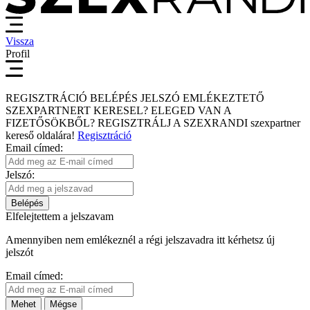
Vissza
Profil
REGISZTRÁCIÓ
BELÉPÉS
JELSZÓ EMLÉKEZTETŐ
SZEXPARTNERT KERESEL?
ELEGED VAN A
FIZETŐSÖKBŐL?
REGISZTRÁLJ A SZEXRANDI
szexpartner
kereső
oldalára!
Regisztráció
Email címed:
Jelszó:
Belépés
Elfelejtettem a jelszavam
Amennyiben nem emlékeznél a régi jelszavadra itt kérhetsz új
jelszót
Email címed:
Mehet
Mégse