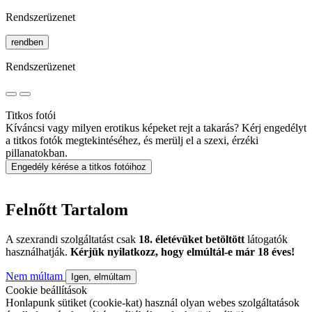
Rendszerüzenet
rendben
Rendszerüzenet
Titkos fotói
Kíváncsi vagy milyen erotikus képeket rejt a takarás? Kérj engedélyt
a titkos fotók megtekintéséhez, és merülj el a szexi, érzéki
pillanatokban.
Engedély kérése a titkos fotóihoz
Felnőtt Tartalom
A szexrandi szolgáltatást csak
18. életévüket betöltött
látogatók
használhatják.
Kérjük nyilatkozz, hogy elmúltál-e már 18 éves!
Nem múltam
Igen, elmúltam
Cookie beállítások
Honlapunk sütiket (cookie-kat) használ olyan webes szolgáltatások