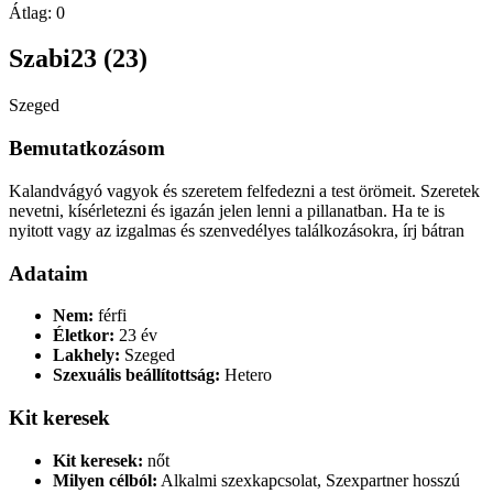
Átlag:
0
Szabi23 (23)
Szeged
Bemutatkozásom
Kalandvágyó vagyok és szeretem felfedezni a test örömeit. Szeretek
nevetni, kísérletezni és igazán jelen lenni a pillanatban. Ha te is
nyitott vagy az izgalmas és szenvedélyes találkozásokra, írj bátran
Adataim
Nem:
férfi
Életkor:
23 év
Lakhely:
Szeged
Szexuális beállítottság:
Hetero
Kit keresek
Kit keresek:
nőt
Milyen célból:
Alkalmi szexkapcsolat, Szexpartner hosszú