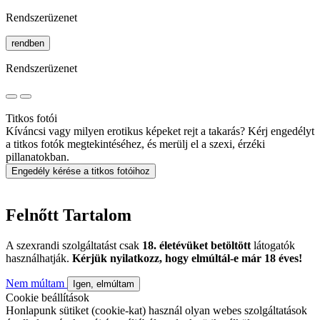
Rendszerüzenet
rendben
Rendszerüzenet
Titkos fotói
Kíváncsi vagy milyen erotikus képeket rejt a takarás? Kérj engedélyt
a titkos fotók megtekintéséhez, és merülj el a szexi, érzéki
pillanatokban.
Engedély kérése a titkos fotóihoz
Felnőtt Tartalom
A szexrandi szolgáltatást csak
18. életévüket betöltött
látogatók
használhatják.
Kérjük nyilatkozz, hogy elmúltál-e már 18 éves!
Nem múltam
Igen, elmúltam
Cookie beállítások
Honlapunk sütiket (cookie-kat) használ olyan webes szolgáltatások