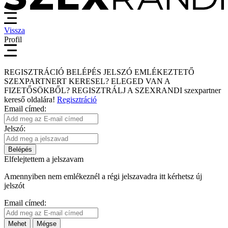
Vissza
Profil
REGISZTRÁCIÓ
BELÉPÉS
JELSZÓ EMLÉKEZTETŐ
SZEXPARTNERT KERESEL?
ELEGED VAN A
FIZETŐSÖKBŐL?
REGISZTRÁLJ A SZEXRANDI
szexpartner
kereső
oldalára!
Regisztráció
Email címed:
Jelszó:
Belépés
Elfelejtettem a jelszavam
Amennyiben nem emlékeznél a régi jelszavadra itt kérhetsz új
jelszót
Email címed:
Mehet
Mégse