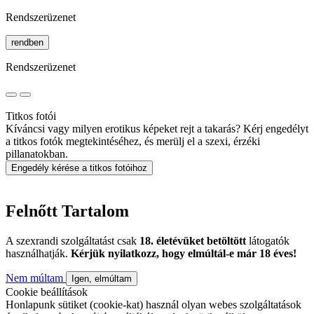
Rendszerüzenet
rendben
Rendszerüzenet
Titkos fotói
Kíváncsi vagy milyen erotikus képeket rejt a takarás? Kérj engedélyt
a titkos fotók megtekintéséhez, és merülj el a szexi, érzéki
pillanatokban.
Engedély kérése a titkos fotóihoz
Felnőtt Tartalom
A szexrandi szolgáltatást csak
18. életévüket betöltött
látogatók
használhatják.
Kérjük nyilatkozz, hogy elmúltál-e már 18 éves!
Nem múltam
Igen, elmúltam
Cookie beállítások
Honlapunk sütiket (cookie-kat) használ olyan webes szolgáltatások