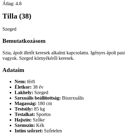
Átlag:
4.8
Tilla (38)
Szeged
Bemutatkozásom
Szia, ápolt illetőt keresek alkalmi kapcsolatra. Igényes ápolt pasi
vagyok. Szeged környékéről keresek.
Adataim
Nem:
férfi
Életkor:
38 év
Lakhely:
Szeged
Szexuális beállítottság:
Biszexuális
Magasság:
180 cm
Testsúly:
85 kg
Testalkat:
Sportos
Hajszín:
Szőke
Szemszín:
Kék
Intim szőrzet:
Szőrtelen