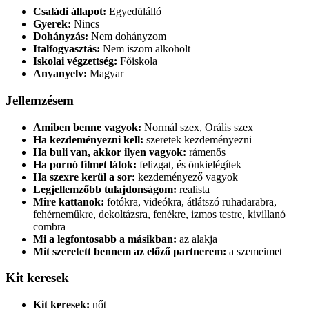
Családi állapot:
Egyedülálló
Gyerek:
Nincs
Dohányzás:
Nem dohányzom
Italfogyasztás:
Nem iszom alkoholt
Iskolai végzettség:
Főiskola
Anyanyelv:
Magyar
Jellemzésem
Amiben benne vagyok:
Normál szex, Orális szex
Ha kezdeményezni kell:
szeretek kezdeményezni
Ha buli van, akkor ilyen vagyok:
rámenős
Ha pornó filmet látok:
felizgat, és önkielégítek
Ha szexre kerül a sor:
kezdeményező vagyok
Legjellemzőbb tulajdonságom:
realista
Mire kattanok:
fotókra, videókra, átlátszó ruhadarabra,
fehérneműkre, dekoltázsra, fenékre, izmos testre, kivillanó
combra
Mi a legfontosabb a másikban:
az alakja
Mit szeretett bennem az előző partnerem:
a szemeimet
Kit keresek
Kit keresek:
nőt