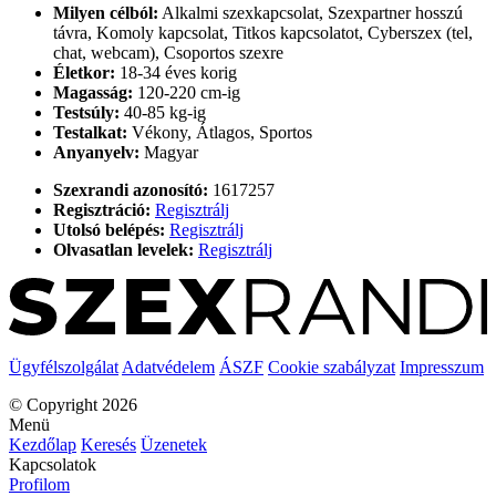
Milyen célból:
Alkalmi szexkapcsolat, Szexpartner hosszú
távra, Komoly kapcsolat, Titkos kapcsolatot, Cyberszex (tel,
chat, webcam), Csoportos szexre
Életkor:
18-34 éves korig
Magasság:
120-220 cm-ig
Testsúly:
40-85 kg-ig
Testalkat:
Vékony, Átlagos, Sportos
Anyanyelv:
Magyar
Szexrandi azonosító:
1617257
Regisztráció:
Regisztrálj
Utolsó belépés:
Regisztrálj
Olvasatlan levelek:
Regisztrálj
Ügyfélszolgálat
Adatvédelem
ÁSZF
Cookie szabályzat
Impresszum
© Copyright 2026
Menü
Kezdőlap
Keresés
Üzenetek
Kapcsolatok
Profilom