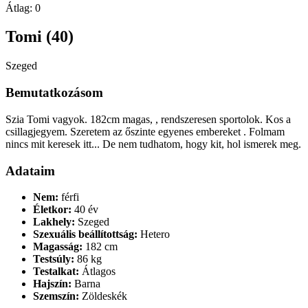
Átlag:
0
Tomi (40)
Szeged
Bemutatkozásom
Szia Tomi vagyok. 182cm magas, , rendszeresen sportolok. Kos a
csillagjegyem. Szeretem az őszinte egyenes embereket . Folmam
nincs mit keresek itt... De nem tudhatom, hogy kit, hol ismerek meg.
Adataim
Nem:
férfi
Életkor:
40 év
Lakhely:
Szeged
Szexuális beállítottság:
Hetero
Magasság:
182 cm
Testsúly:
86 kg
Testalkat:
Átlagos
Hajszín:
Barna
Szemszín:
Zöldeskék