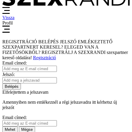
Vissza
Profil
REGISZTRÁCIÓ
BELÉPÉS
JELSZÓ EMLÉKEZTETŐ
SZEXPARTNERT KERESEL?
ELEGED VAN A
FIZETŐSÖKBŐL?
REGISZTRÁLJ A SZEXRANDI
szexpartner
kereső
oldalára!
Regisztráció
Email címed:
Jelszó:
Belépés
Elfelejtettem a jelszavam
Amennyiben nem emlékeznél a régi jelszavadra itt kérhetsz új
jelszót
Email címed:
Mehet
Mégse