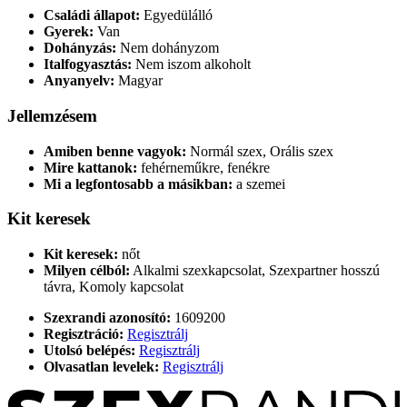
Családi állapot:
Egyedülálló
Gyerek:
Van
Dohányzás:
Nem dohányzom
Italfogyasztás:
Nem iszom alkoholt
Anyanyelv:
Magyar
Jellemzésem
Amiben benne vagyok:
Normál szex, Orális szex
Mire kattanok:
fehérneműkre, fenékre
Mi a legfontosabb a másikban:
a szemei
Kit keresek
Kit keresek:
nőt
Milyen célból:
Alkalmi szexkapcsolat, Szexpartner hosszú
távra, Komoly kapcsolat
Szexrandi azonosító:
1609200
Regisztráció:
Regisztrálj
Utolsó belépés:
Regisztrálj
Olvasatlan levelek:
Regisztrálj