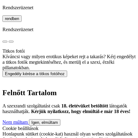
Rendszerüzenet
rendben
Rendszerüzenet
Titkos fotói
Kíváncsi vagy milyen erotikus képeket rejt a takarás? Kérj engedélyt
a titkos fotók megtekintéséhez, és merülj el a szexi, érzéki
pillanatokban.
Engedély kérése a titkos fotóihoz
Felnőtt Tartalom
A szexrandi szolgáltatást csak
18. életévüket betöltött
látogatók
használhatják.
Kérjük nyilatkozz, hogy elmúltál-e már 18 éves!
Nem múltam
Igen, elmúltam
Cookie beállítások
Honlapunk sütiket (cookie-kat) használ olyan webes szolgáltatások