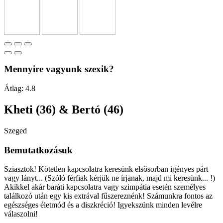
Mennyire vagyunk szexik?
Átlag:
4.8
Kheti (36) & Bertó (46)
Szeged
Bemutatkozásuk
Sziasztok! Kötetlen kapcsolatra keresünk elsősorban igényes párt
vagy lányt... (Szóló férfiak kérjük ne írjanak, majd mi keresünk... !)
Akikkel akár baráti kapcsolatra vagy szimpátia esetén személyes
találkozó után egy kis extrával fűszereznénk! Számunkra fontos az
egészséges életmód és a diszkréció! Igyekszünk minden levélre
válaszolni!