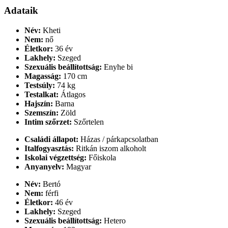
Adataik
Név:
Kheti
Nem:
nő
Életkor:
36 év
Lakhely:
Szeged
Szexuális beállítottság:
Enyhe bi
Magasság:
170 cm
Testsúly:
74 kg
Testalkat:
Átlagos
Hajszín:
Barna
Szemszín:
Zöld
Intim szőrzet:
Szőrtelen
Családi állapot:
Házas / párkapcsolatban
Italfogyasztás:
Ritkán iszom alkoholt
Iskolai végzettség:
Főiskola
Anyanyelv:
Magyar
Név:
Bertó
Nem:
férfi
Életkor:
46 év
Lakhely:
Szeged
Szexuális beállítottság:
Hetero