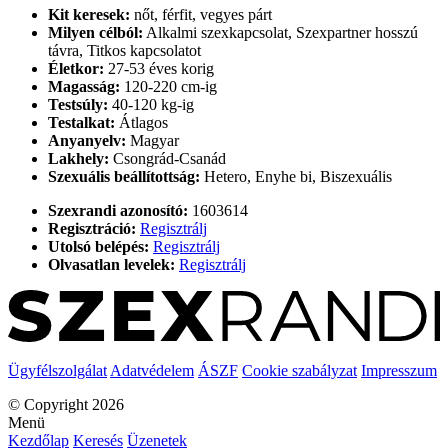
Kit keresek:
nőt, férfit, vegyes párt
Milyen célból:
Alkalmi szexkapcsolat, Szexpartner hosszú
távra, Titkos kapcsolatot
Életkor:
27-53 éves korig
Magasság:
120-220 cm-ig
Testsúly:
40-120 kg-ig
Testalkat:
Átlagos
Anyanyelv:
Magyar
Lakhely:
Csongrád-Csanád
Szexuális beállítottság:
Hetero, Enyhe bi, Biszexuális
Szexrandi azonosító:
1603614
Regisztráció:
Regisztrálj
Utolsó belépés:
Regisztrálj
Olvasatlan levelek:
Regisztrálj
Ügyfélszolgálat
Adatvédelem
ÁSZF
Cookie szabályzat
Impresszum
© Copyright 2026
Menü
Kezdőlap
Keresés
Üzenetek