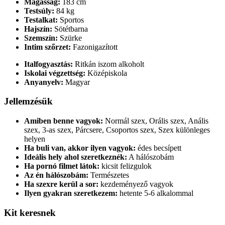
Magasság:
183 cm
Testsúly:
84 kg
Testalkat:
Sportos
Hajszín:
Sötétbarna
Szemszín:
Szürke
Intim szőrzet:
Fazonigazított
Italfogyasztás:
Ritkán iszom alkoholt
Iskolai végzettség:
Középiskola
Anyanyelv:
Magyar
Jellemzésük
Amiben benne vagyok:
Normál szex, Orális szex, Anális
szex, 3-as szex, Párcsere, Csoportos szex, Szex különleges
helyen
Ha buli van, akkor ilyen vagyok:
édes becsípett
Ideális hely ahol szeretkeznék:
A hálószobám
Ha pornó filmet látok:
kicsit felizgulok
Az én hálószobám:
Természetes
Ha szexre kerül a sor:
kezdeményező vagyok
Ilyen gyakran szeretkezem:
hetente 5-6 alkalommal
Kit keresnek