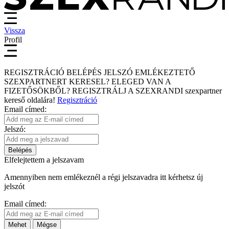
Vissza
Profil
REGISZTRÁCIÓ
BELÉPÉS
JELSZÓ EMLÉKEZTETŐ
SZEXPARTNERT KERESEL?
ELEGED VAN A
FIZETŐSÖKBŐL?
REGISZTRÁLJ A SZEXRANDI
szexpartner
kereső
oldalára!
Regisztráció
Email címed:
Jelszó:
Belépés
Elfelejtettem a jelszavam
Amennyiben nem emlékeznél a régi jelszavadra itt kérhetsz új
jelszót
Email címed:
Mehet
Mégse