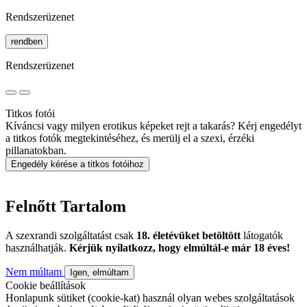
Rendszerüzenet
rendben
Rendszerüzenet
Titkos fotói
Kíváncsi vagy milyen erotikus képeket rejt a takarás? Kérj engedélyt
a titkos fotók megtekintéséhez, és merülj el a szexi, érzéki
pillanatokban.
Engedély kérése a titkos fotóihoz
Felnőtt Tartalom
A szexrandi szolgáltatást csak
18. életévüket betöltött
látogatók
használhatják.
Kérjük nyilatkozz, hogy elmúltál-e már 18 éves!
Nem múltam
Igen, elmúltam
Cookie beállítások
Honlapunk sütiket (cookie-kat) használ olyan webes szolgáltatások