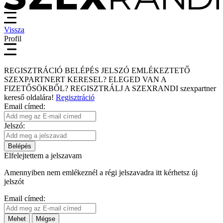
Vissza
Profil
REGISZTRÁCIÓ
BELÉPÉS
JELSZÓ EMLÉKEZTETŐ
SZEXPARTNERT KERESEL?
ELEGED VAN A
FIZETŐSÖKBŐL?
REGISZTRÁLJ A SZEXRANDI
szexpartner
kereső
oldalára!
Regisztráció
Email címed:
Jelszó:
Belépés
Elfelejtettem a jelszavam
Amennyiben nem emlékeznél a régi jelszavadra itt kérhetsz új
jelszót
Email címed:
Mehet
Mégse