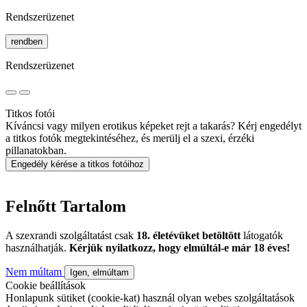
Rendszerüzenet
rendben
Rendszerüzenet
Titkos fotói
Kíváncsi vagy milyen erotikus képeket rejt a takarás? Kérj engedélyt
a titkos fotók megtekintéséhez, és merülj el a szexi, érzéki
pillanatokban.
Engedély kérése a titkos fotóihoz
Felnőtt Tartalom
A szexrandi szolgáltatást csak
18. életévüket betöltött
látogatók
használhatják.
Kérjük nyilatkozz, hogy elmúltál-e már 18 éves!
Nem múltam
Igen, elmúltam
Cookie beállítások
Honlapunk sütiket (cookie-kat) használ olyan webes szolgáltatások