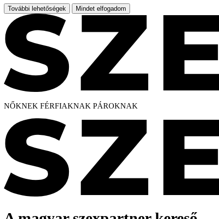
További lehetőségek
Mindet elfogadom
NŐKNEK
FÉRFIAKNAK
PÁROKNAK
A magyar szexpartner kereső