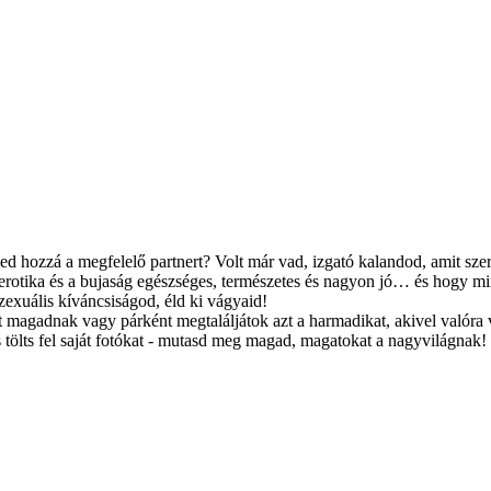
d hozzá a megfelelő partnert? Volt már vad, izgató kalandod, amit szere
 erotika és a bujaság egészséges, természetes és nagyon jó… és hogy mind
zexuális kíváncsiságod, éld ki vágyaid!
magadnak vagy párként megtaláljátok azt a harmadikat, akivel valóra vál
 tölts fel saját fotókat - mutasd meg magad, magatokat a nagyvilágnak!