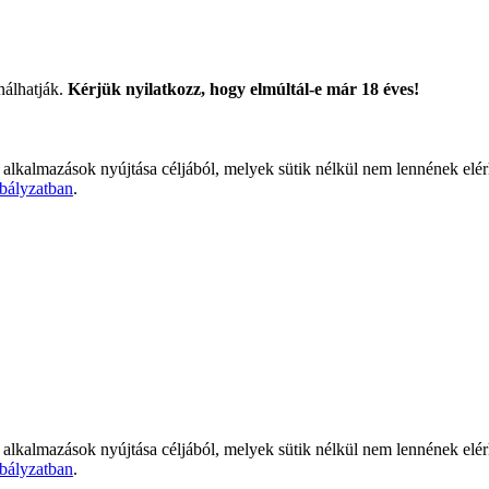
nálhatják.
Kérjük nyilatkozz, hogy elmúltál-e már 18 éves!
 alkalmazások nyújtása céljából, melyek sütik nélkül nem lennének elé
bályzatban
.
 alkalmazások nyújtása céljából, melyek sütik nélkül nem lennének elé
bályzatban
.