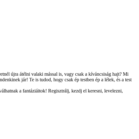
tnél újra átélni valaki mással is, vagy csak a kíváncsiság hajt? Mi
enkinek jár! Te is tudod, hogy csak ép testben ép a lélek, és a test
hatnak a fantáziáitok! Regisztrálj, kezdj el keresni, levelezni,