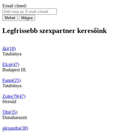
Email címed:
Mehet
Mégse
Legfrissebb szexpartner keresőink
áki(18)
Tatabánya
Elcsi(47)
Budapest III.
Fanni(25)
Tatabánya
Zolee79(47)
Hernád
Tibi(35)
Dunaharaszti
alexandra(38)