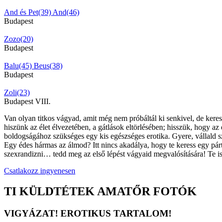
And és Pet(39)
And(46)
Budapest
Zozo(20)
Budapest
Balu(45)
Beus(38)
Budapest
Zoli(23)
Budapest VIII.
Van olyan titkos vágyad, amit még nem próbáltál ki senkivel, de kerese
hiszünk az élet élvezetében, a gátlások eltörlésében; hisszük, hogy az
boldogságához szükséges egy kis egészséges erotika. Gyere, vállald s
Egy édes hármas az álmod? Itt nincs akadálya, hogy te keress egy párt 
szexrandizni… tedd meg az első lépést vágyaid megvalósítására! Te is
Csatlakozz ingyenesen
TI KÜLDTÉTEK AMATŐR FOTÓK
VIGYÁZAT! EROTIKUS TARTALOM!