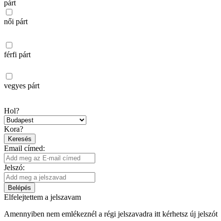
párt
női párt
férfi párt
vegyes párt
Hol?
Kora?
Keresés
Email címed:
Jelszó:
Belépés
Elfelejtettem a jelszavam
Amennyiben nem emlékeznél a régi jelszavadra itt kérhetsz új jelszót