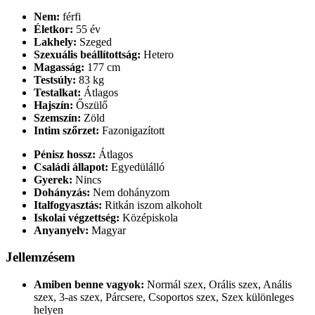
Nem:
férfi
Életkor:
55 év
Lakhely:
Szeged
Szexuális beállítottság:
Hetero
Magasság:
177 cm
Testsúly:
83 kg
Testalkat:
Átlagos
Hajszín:
Őszülő
Szemszín:
Zöld
Intim szőrzet:
Fazonigazított
Pénisz hossz:
Átlagos
Családi állapot:
Egyedülálló
Gyerek:
Nincs
Dohányzás:
Nem dohányzom
Italfogyasztás:
Ritkán iszom alkoholt
Iskolai végzettség:
Középiskola
Anyanyelv:
Magyar
Jellemzésem
Amiben benne vagyok:
Normál szex, Orális szex, Anális
szex, 3-as szex, Párcsere, Csoportos szex, Szex különleges
helyen