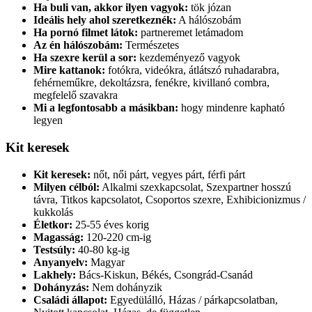
Ha buli van, akkor ilyen vagyok:
tök józan
Ideális hely ahol szeretkeznék:
A hálószobám
Ha pornó filmet látok:
partneremet letámadom
Az én hálószobám:
Természetes
Ha szexre kerül a sor:
kezdeményező vagyok
Mire kattanok:
fotókra, videókra, átlátszó ruhadarabra,
fehérneműkre, dekoltázsra, fenékre, kivillanó combra,
megfelelő szavakra
Mi a legfontosabb a másikban:
hogy mindenre kapható
legyen
Kit keresek
Kit keresek:
nőt, női párt, vegyes párt, férfi párt
Milyen célból:
Alkalmi szexkapcsolat, Szexpartner hosszú
távra, Titkos kapcsolatot, Csoportos szexre, Exhibicionizmus /
kukkolás
Életkor:
25-55 éves korig
Magasság:
120-220 cm-ig
Testsúly:
40-80 kg-ig
Anyanyelv:
Magyar
Lakhely:
Bács-Kiskun, Békés, Csongrád-Csanád
Dohányzás:
Nem dohányzik
Családi állapot:
Egyedülálló, Házas / párkapcsolatban,