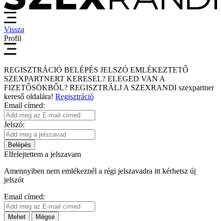
Vissza
Profil
REGISZTRÁCIÓ
BELÉPÉS
JELSZÓ EMLÉKEZTETŐ
SZEXPARTNERT KERESEL?
ELEGED VAN A
FIZETŐSÖKBŐL?
REGISZTRÁLJ A SZEXRANDI
szexpartner
kereső
oldalára!
Regisztráció
Email címed:
Jelszó:
Belépés
Elfelejtettem a jelszavam
Amennyiben nem emlékeznél a régi jelszavadra itt kérhetsz új
jelszót
Email címed:
Mehet
Mégse