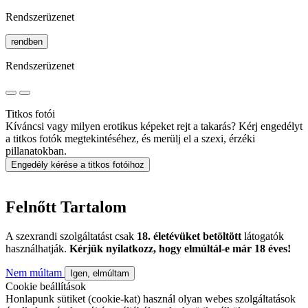
Rendszerüzenet
rendben
Rendszerüzenet
Titkos fotói
Kíváncsi vagy milyen erotikus képeket rejt a takarás? Kérj engedélyt
a titkos fotók megtekintéséhez, és merülj el a szexi, érzéki
pillanatokban.
Engedély kérése a titkos fotóihoz
Felnőtt Tartalom
A szexrandi szolgáltatást csak
18. életévüket betöltött
látogatók
használhatják.
Kérjük nyilatkozz, hogy elmúltál-e már 18 éves!
Nem múltam
Igen, elmúltam
Cookie beállítások
Honlapunk sütiket (cookie-kat) használ olyan webes szolgáltatások