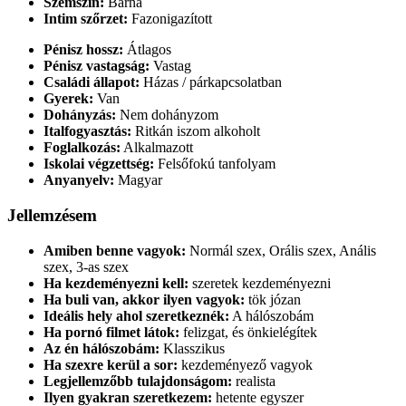
Szemszín:
Barna
Intim szőrzet:
Fazonigazított
Pénisz hossz:
Átlagos
Pénisz vastagság:
Vastag
Családi állapot:
Házas / párkapcsolatban
Gyerek:
Van
Dohányzás:
Nem dohányzom
Italfogyasztás:
Ritkán iszom alkoholt
Foglalkozás:
Alkalmazott
Iskolai végzettség:
Felsőfokú tanfolyam
Anyanyelv:
Magyar
Jellemzésem
Amiben benne vagyok:
Normál szex, Orális szex, Anális
szex, 3-as szex
Ha kezdeményezni kell:
szeretek kezdeményezni
Ha buli van, akkor ilyen vagyok:
tök józan
Ideális hely ahol szeretkeznék:
A hálószobám
Ha pornó filmet látok:
felizgat, és önkielégítek
Az én hálószobám:
Klasszikus
Ha szexre kerül a sor:
kezdeményező vagyok
Legjellemzőbb tulajdonságom:
realista
Ilyen gyakran szeretkezem:
hetente egyszer