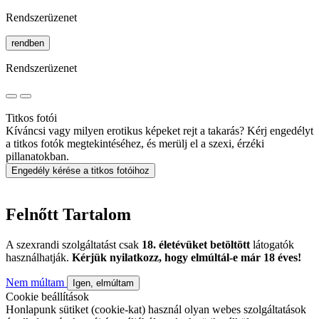
Rendszerüzenet
rendben
Rendszerüzenet
Titkos fotói
Kíváncsi vagy milyen erotikus képeket rejt a takarás? Kérj engedélyt
a titkos fotók megtekintéséhez, és merülj el a szexi, érzéki
pillanatokban.
Engedély kérése a titkos fotóihoz
Felnőtt Tartalom
A szexrandi szolgáltatást csak
18. életévüket betöltött
látogatók
használhatják.
Kérjük nyilatkozz, hogy elmúltál-e már 18 éves!
Nem múltam
Igen, elmúltam
Cookie beállítások
Honlapunk sütiket (cookie-kat) használ olyan webes szolgáltatások