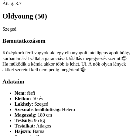
Átlag:
3.7
Oldyoung (50)
Szeged
Bemutatkozásom
Középkorú férfi vagyok aki egy elhanyagolt intelligens ápolt hölgy
karbantartását vállalja garanciával.Jótállás megegyezés szerint!😊
Ha működik a kémia akkor több is lehet. Ui. A nők olyan lények
akiket szeretni kell nem pedig megérteni!😁
Adataim
Nem:
férfi
Életkor:
50 év
Lakhely:
Szeged
Szexuális beállítottság:
Hetero
Magasság:
180 cm
Testsúly:
96 kg
Testalkat:
Átlagos
Hajszín:
Barna