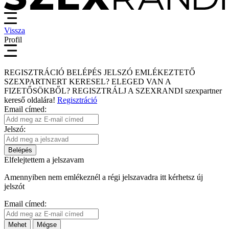
Vissza
Profil
REGISZTRÁCIÓ
BELÉPÉS
JELSZÓ EMLÉKEZTETŐ
SZEXPARTNERT KERESEL?
ELEGED VAN A
FIZETŐSÖKBŐL?
REGISZTRÁLJ A SZEXRANDI
szexpartner
kereső
oldalára!
Regisztráció
Email címed:
Jelszó:
Belépés
Elfelejtettem a jelszavam
Amennyiben nem emlékeznél a régi jelszavadra itt kérhetsz új
jelszót
Email címed:
Mehet
Mégse