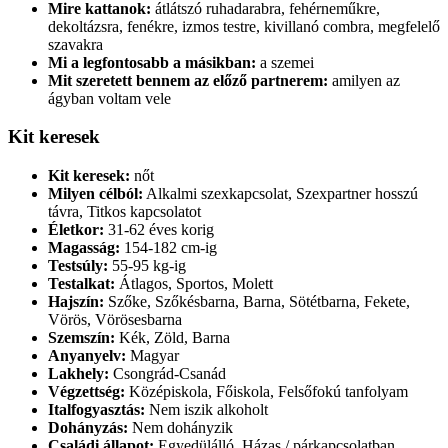
Mire kattanok:
átlátszó ruhadarabra, fehérneműkre,
dekoltázsra, fenékre, izmos testre, kivillanó combra, megfelelő
szavakra
Mi a legfontosabb a másikban:
a szemei
Mit szeretett bennem az előző partnerem:
amilyen az
ágyban voltam vele
Kit keresek
Kit keresek:
nőt
Milyen célból:
Alkalmi szexkapcsolat, Szexpartner hosszú
távra, Titkos kapcsolatot
Életkor:
31-62 éves korig
Magasság:
154-182 cm-ig
Testsúly:
55-95 kg-ig
Testalkat:
Átlagos, Sportos, Molett
Hajszín:
Szőke, Szőkésbarna, Barna, Sötétbarna, Fekete,
Vörös, Vörösesbarna
Szemszín:
Kék, Zöld, Barna
Anyanyelv:
Magyar
Lakhely:
Csongrád-Csanád
Végzettség:
Középiskola, Főiskola, Felsőfokú tanfolyam
Italfogyasztás:
Nem iszik alkoholt
Dohányzás:
Nem dohányzik
Családi állapot:
Egyedülálló, Házas / párkapcsolatban,