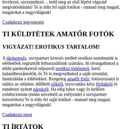
levelezni, szexrandizni… tedd meg az első lépést vágyaid
megvalósítására! Te is tölts fel saját fotókat - mutasd meg magad,
magatokat a nagyvilágnak!
Csatlakozz ingyenesen
TI KÜLDTÉTEK AMATŐR FOTÓK
VIGYÁZAT! EROTIKUS TARTALOM!
A
társkeresés
, szexpartner keresés mellett erotikus tartalmaink is
elérhetőek regisztrált felhasználóink számára. Itt olvasgathatod a
többi partnerkereső népszerű
erotikus történeteit
, forró
kalandbeszámolóit, és Te is megoszthatod a saját sztoridat,
fantáziáidat a többiekkel. Rengeteg
amatőr fotót
, fotósorozatot is
találsz az oldalon: túlfűtött
nőkről
, szexcsatára kész
férfiakról
és
mindenre nyitott
párokról
. Ha elég bátor vagy és kellően
exhibicionista (netán növelnéd az esélyeidet a szexpartner
keresésben) Te is tölts fel saját fotókat - mutasd meg magad,
magatokat a nagyvilágnak!
Csatlakozz most
TI ÍRTÁTOK