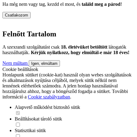
Ha még nem vagy tag, kezdd el most, és
találd meg a párod
!
Csatlakozom
Felnőtt Tartalom
A szexrandi szolgáltatást csak
18. életévüket betöltött
látogatók
használhatják.
Kérjük nyilatkozz, hogy elmúltál-e már 18 éves!
Nem múltam
Igen, elmúltam
Cookie beállítások
Honlapunk sütiket (cookie-kat) használ olyan webes szolgáltatások
és alkalmazások nyújtása céljából, melyek sütik nélkül nem
lennének elérhetőek számodra. A jelen honlap használatával
hozzájárulsz ahhoz, hogy a böngésződ fogadja a sütiket. További
információ a
Cookie szabályzatban
.
Alapvető működést biztosító sütik
Beállításokat tároló sütik
Statisztikai sütik