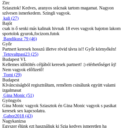
Zirc
Sziasztok! Kedves, aranyos srácnak tartom magamat. Nagyon
szívesen ismerkedem. Szingli vagyok.
kali (27)
Bajót
csak is ő senki más kalinak hivnak 18 eves vagyok bajoton lakom
sportolok gyurok,focizom.futok
Bandikusz 79 (46)
Győr
Partnert keresek hosszú illetve rövid távra is!! Győr környékén!
Tetovaltpasi23 (25)
Budapest VI.
Kellemes időtöltés céljából keresek partnert! :) elérhetőséget írj!
Nem vagyok előfizető!
Tomi (29)
Budapest
Kíváncsiságból regisztráltam, remélem csinálunk együtt valami
izgalmasat
Gina Monic (51)
Gyöngyös
Gina Monic vagyok Sziasztok én Gina Monic vagyok s pasikat
keresek sex kapcsolatra.
Gabor2018 (43)
Nagykanizsa
Egyszer élünk ezt használjuk ki Szia kedves ismeretlen ha