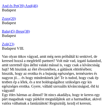
And és Pet(39)
And(46)
Budapest
Zozo(20)
Budapest
Balu(45)
Beus(38)
Budapest
Zoli(23)
Budapest VIII.
Van olyan titkos vágyad, amit még nem próbáltál ki senkivel, de
keresed hozzá a megfelelő partnert? Volt már vad, izgató kalandod,
amit szeretnél újra átélni valaki mással is, vagy csak a kíváncsiság
hajt? Mi hiszünk az élet élvezetében, a gátlások eltörlésében;
hisszük, hogy az erotika és a bujaság egészséges, természetes és
nagyon jó… és hogy mindenkinek jár! Te is tudod, hogy csak ép
testben ép a lélek, és a test boldogságához szükséges egy kis
egészséges erotika. Gyere, vállald szexuális kíváncsiságod, éld ki
vágyaid!
Egy édes hármas az álmod? Itt nincs akadálya, hogy te keress egy
párt magadnak vagy párként megtaláljátok azt a harmadikat, akivel
valóra válhatnak a fantáziáitok! Regisztrálj, kezdj el keresni,