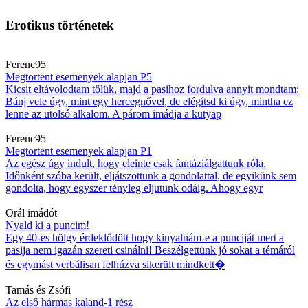
Erotikus történetek
Ferenc95
Megtortent esemenyek alapjan P5
Kicsit eltávolodtam tőlük, majd a pasihoz fordulva annyit mondtam:
Bánj vele úgy, mint egy hercegnővel, de elégítsd ki úgy, mintha ez
lenne az utolsó alkalom. A párom imádja a kutyap
Ferenc95
Megtortent esemenyek alapjan P1
Az egész úgy indult, hogy eleinte csak fantáziálgattunk róla.
Időnként szóba került, eljátszottunk a gondolattal, de egyikünk sem
gondolta, hogy egyszer tényleg eljutunk odáig. Ahogy egyr
Orál imádót
Nyald ki a puncim!
Egy 40-es hölgy érdeklődött hogy kinyalnám-e a punciját mert a
pasija nem igazán szereti csinálni! Beszélgettünk jó sokat a témáról
és egymást verbálisan felhúzva sikerült mindkett�
Tamás és Zsófi
Az első hármas kaland-1 rész