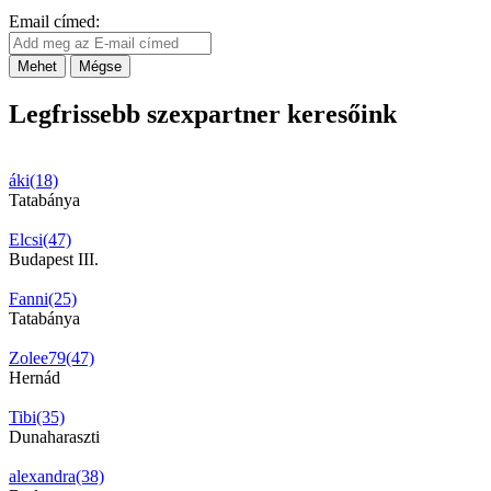
Email címed:
Mehet
Mégse
Legfrissebb szexpartner keresőink
áki(18)
Tatabánya
Elcsi(47)
Budapest III.
Fanni(25)
Tatabánya
Zolee79(47)
Hernád
Tibi(35)
Dunaharaszti
alexandra(38)