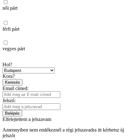
női párt
férfi párt
vegyes párt
Hol?
Kora?
Keresés
Email címed:
Jelszó:
Belépés
Elfelejtettem a jelszavam
Amennyiben nem emlékeznél a régi jelszavadra itt kérhetsz új
jelszót