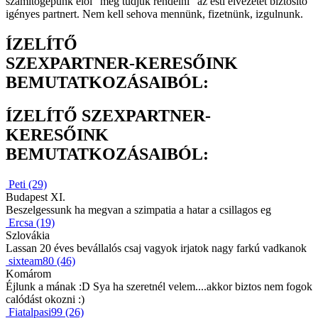
számítógépünk elől “meg tudjuk rendelni” az esti élvezetet biztosító
igényes partnert. Nem kell sehova mennünk, fizetnünk, izgulnunk.
ÍZELÍTŐ
SZEXPARTNER-KERESŐINK
BEMUTATKOZÁSAIBÓL:
ÍZELÍTŐ SZEXPARTNER-
KERESŐINK
BEMUTATKOZÁSAIBÓL:
Peti (29)
Budapest XI.
Beszelgessunk ha megvan a szimpatia a hatar a csillagos eg
Ercsa (19)
Szlovákia
Lassan 20 éves bevállalós csaj vagyok irjatok nagy farkú vadkanok
sixteam80 (46)
Komárom
Éjlunk a mának :D Sya ha szeretnél velem....akkor biztos nem fogok
calódást okozni :)
Fiatalpasi99 (26)