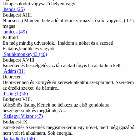
kikapcsolodni vágysz jó helyen vagy...
henos (25)
Budapest XIII.
Nincsen :) Mindent bele adó afrikai származású srác vagyok ;) 175
magas
amicus (49)
Külföld
Én még mindig udvarolok.. Imádom a nőket és a szexet!
Fiatalos,lendületes vagyok...
Spunkmonkey43 (46)
Budapest XVIII.
Ismerkedés beszélgetés azztán alakul úgyis ha alakulnia kell..
Ádám (31)
Debrecen
Debrecenben és környékén keresek alkalmi szexpartnert. Szeretem
az érzéki szexet, de bármire...
fisting1 (56)
Budapest VIII.
kölcsönös fisting Kérlek ne ítélkezz az első gondolatra,
beszélgessünk és meglátjuk, A...
Szilagyi Viktor (47)
Budapest IX.
ismerkedés Szeretnék megismerkedni egy nõvel, mert még igazából
nem volt rá alkalmam. Sok energia...
lankadtpöx (58)