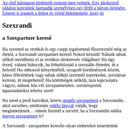
Az első hármason történetét osztom meg veletek. Egy társkereső
oldalon kerestünk harmadik személyben egy férfit a párom örömére.
Engem is izgatott a dolog és végül belementem, hogy ki
Szexrandi
a Szexpartner kereső
Ha szereted az erotikát és egy csepp izgalommal fűszereznéd még az
életed, a Szexrandi szexpartner-kereső Neked készült! Nálunk tabuk
nélkül merülhetsz el az erotikus társkeresés világában! Ha úgy
érzed, valami hiányzik, ha felturbóznád a szexuális életedet, itt a
helyed! Ha otthonod kényelméből, nyugodt körülmények között,
kínos félreértések vagy tabuk nélkül szeretnél ismerkedni, szextársat
keresni, itt megteheted! Ha kötöttségek nélküli, laza kapcsolatra
vágysz, nálunk hús-vér szexpartnerekre, szexközpontú
tapasztalatokra tehetsz szert!
Ha unod a profi kurvákat, keress
amatőr szexpartnert
a Szexrandin,
ahol szexéhes, nimfomán
vidéki lányok
várják, hogy
megismerjenek… minek fizetnél a szexért, ha a Szexrandin találsz
ingyen szexpartnert
is?
A Szexrandi - szexpartner keresőn olyan embereket ismertetünk