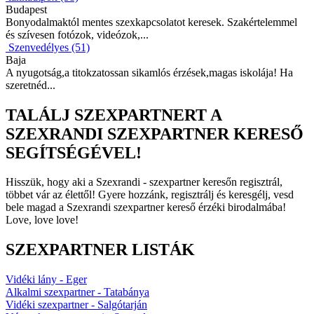
Budapest
Bonyodalmaktól mentes szexkapcsolatot keresek. Szakértelemmel
és szívesen fotózok, videózok,...
Szenvedélyes (51)
Baja
A nyugotság,a titokzatossan sikamlós érzések,magas iskolája! Ha
szeretnéd...
TALÁLJ SZEXPARTNERT A
SZEXRANDI SZEXPARTNER KERESŐ
SEGÍTSÉGÉVEL!
Hisszük, hogy aki a Szexrandi - szexpartner keresőn regisztrál,
többet vár az élettől! Gyere hozzánk, regisztrálj és keresgélj, vesd
bele magad a Szexrandi szexpartner kereső érzéki birodalmába!
Love, love love!
SZEXPARTNER LISTÁK
Vidéki lány - Eger
Alkalmi szexpartner - Tatabánya
Vidéki szexpartner - Salgótarján