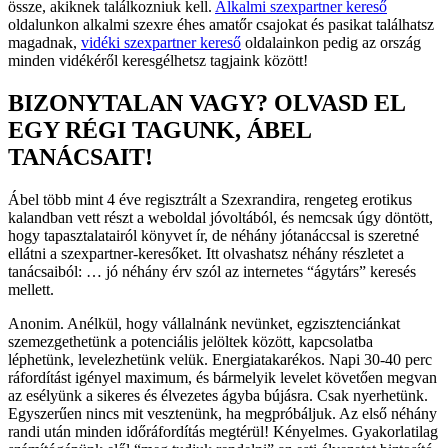
össze, akiknek találkozniuk kell.
Alkalmi szexpartner kereső
oldalunkon alkalmi szexre éhes amatőr csajokat és pasikat találhatsz
magadnak,
vidéki szexpartner kereső
oldalainkon pedig az ország
minden vidékéről keresgélhetsz tagjaink között!
BIZONYTALAN VAGY? OLVASD EL
EGY RÉGI TAGUNK, ÁBEL
TANÁCSAIT!
Ábel több mint 4 éve regisztrált a Szexrandira, rengeteg erotikus
kalandban vett részt a weboldal jóvoltából, és nemcsak úgy döntött,
hogy tapasztalatairól könyvet ír, de néhány jótanáccsal is szeretné
ellátni a szexpartner-keresőket. Itt olvashatsz néhány részletet a
tanácsaiból: … jó néhány érv szól az internetes “ágytárs” keresés
mellett.
Anonim. Anélkül, hogy vállalnánk nevünket, egzisztenciánkat
szemezgethetünk a potenciális jelöltek között, kapcsolatba
léphetünk, levelezhetünk velük. Energiatakarékos. Napi 30-40 perc
ráfordítást igényel maximum, és bármelyik levelet követően megvan
az esélyünk a sikeres és élvezetes ágyba bújásra. Csak nyerhetünk.
Egyszerűen nincs mit vesztenünk, ha megpróbáljuk. Az első néhány
randi után minden időráfordítás megtérül! Kényelmes. Gyakorlatilag