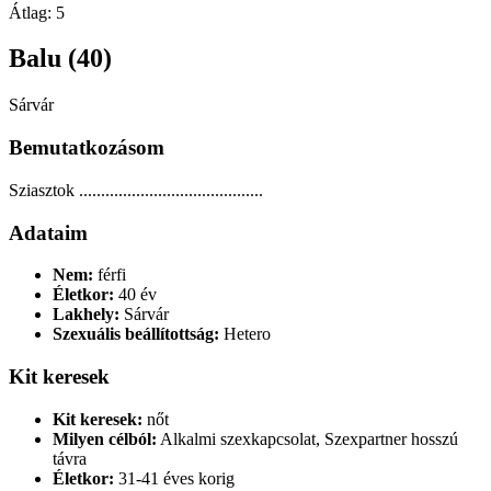
Átlag:
5
Balu (40)
Sárvár
Bemutatkozásom
Sziasztok ..........................................
Adataim
Nem:
férfi
Életkor:
40 év
Lakhely:
Sárvár
Szexuális beállítottság:
Hetero
Kit keresek
Kit keresek:
nőt
Milyen célból:
Alkalmi szexkapcsolat, Szexpartner hosszú
távra
Életkor:
31-41 éves korig