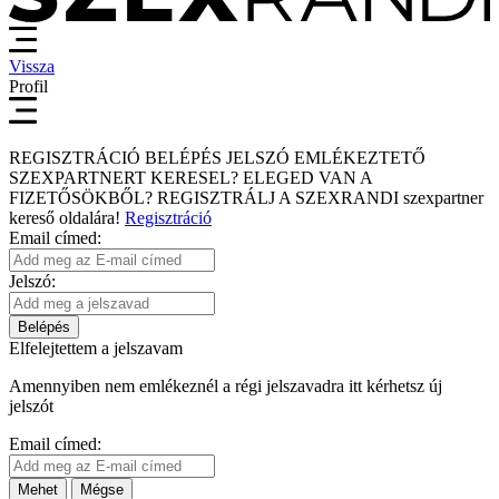
Vissza
Profil
REGISZTRÁCIÓ
BELÉPÉS
JELSZÓ EMLÉKEZTETŐ
SZEXPARTNERT KERESEL?
ELEGED VAN A
FIZETŐSÖKBŐL?
REGISZTRÁLJ A SZEXRANDI
szexpartner
kereső
oldalára!
Regisztráció
Email címed:
Jelszó:
Belépés
Elfelejtettem a jelszavam
Amennyiben nem emlékeznél a régi jelszavadra itt kérhetsz új
jelszót
Email címed:
Mehet
Mégse