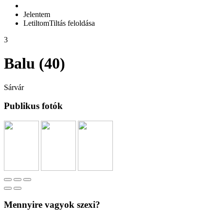
Jelentem
Letiltom
Tiltás feloldása
3
Balu (40)
Sárvár
Publikus fotók
Mennyire vagyok szexi?