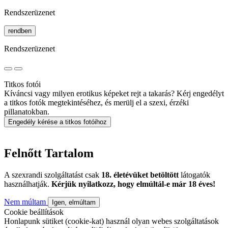
Rendszerüzenet
rendben
Rendszerüzenet
Titkos fotói
Kíváncsi vagy milyen erotikus képeket rejt a takarás? Kérj engedélyt
a titkos fotók megtekintéséhez, és merülj el a szexi, érzéki
pillanatokban.
Engedély kérése a titkos fotóihoz
Felnőtt Tartalom
A szexrandi szolgáltatást csak
18. életévüket betöltött
látogatók
használhatják.
Kérjük nyilatkozz, hogy elmúltál-e már 18 éves!
Nem múltam
Igen, elmúltam
Cookie beállítások
Honlapunk sütiket (cookie-kat) használ olyan webes szolgáltatások