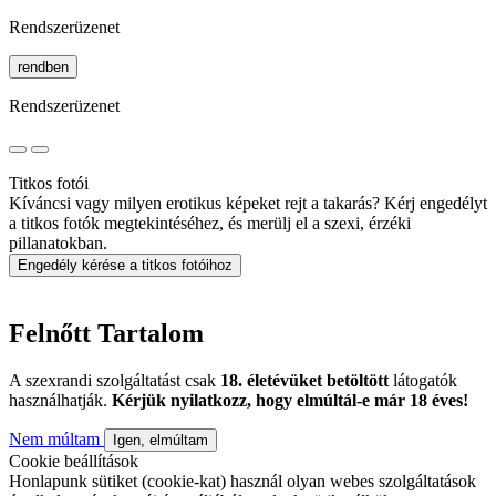
Rendszerüzenet
rendben
Rendszerüzenet
Titkos fotói
Kíváncsi vagy milyen erotikus képeket rejt a takarás? Kérj engedélyt
a titkos fotók megtekintéséhez, és merülj el a szexi, érzéki
pillanatokban.
Engedély kérése a titkos fotóihoz
Felnőtt Tartalom
A szexrandi szolgáltatást csak
18. életévüket betöltött
látogatók
használhatják.
Kérjük nyilatkozz, hogy elmúltál-e már 18 éves!
Nem múltam
Igen, elmúltam
Cookie beállítások
Honlapunk sütiket (cookie-kat) használ olyan webes szolgáltatások