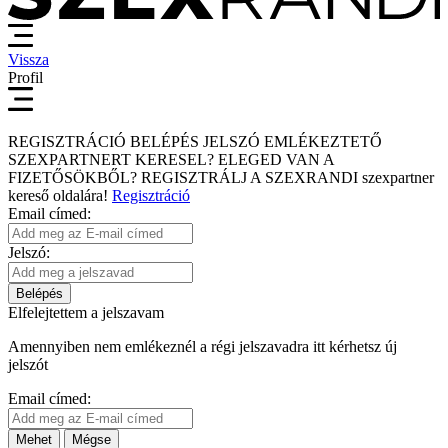
Vissza
Profil
REGISZTRÁCIÓ
BELÉPÉS
JELSZÓ EMLÉKEZTETŐ
SZEXPARTNERT KERESEL?
ELEGED VAN A
FIZETŐSÖKBŐL?
REGISZTRÁLJ A SZEXRANDI
szexpartner
kereső
oldalára!
Regisztráció
Email címed:
Jelszó:
Belépés
Elfelejtettem a jelszavam
Amennyiben nem emlékeznél a régi jelszavadra itt kérhetsz új
jelszót
Email címed:
Mehet
Mégse