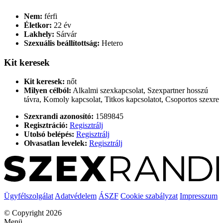
Nem:
férfi
Életkor:
22 év
Lakhely:
Sárvár
Szexuális beállítottság:
Hetero
Kit keresek
Kit keresek:
nőt
Milyen célból:
Alkalmi szexkapcsolat, Szexpartner hosszú
távra, Komoly kapcsolat, Titkos kapcsolatot, Csoportos szexre
Szexrandi azonosító:
1589845
Regisztráció:
Regisztrálj
Utolsó belépés:
Regisztrálj
Olvasatlan levelek:
Regisztrálj
Ügyfélszolgálat
Adatvédelem
ÁSZF
Cookie szabályzat
Impresszum
© Copyright 2026
Menü