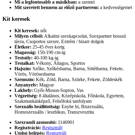
Mi a legfontosabb a másikban:
a szemei
Mit szeretett bennem az előző partnerem:
a kedvességemet
Kit keresek
Kit keresek:
nőt
Milyen célból:
Alkalmi szexkapcsolat, Szexpartner hosszú
távra, Csoportos szexre, Extrém / bizarr dolgok
Életkor:
25-45 éves korig
Magasság:
150-190 cm-ig
Testsúly:
40-100 kg-ig
Testalkat:
Vékony, Átlagos, Sportos
Hajszín:
Szőke, Szőkésbarna, Barna, Sötétbarna, Fekete,
Vörös, Vörösesbarna
Szemszín:
Kék, Zöld, Barna, Szürke, Fekete, Zöldeskék
Anyanyelv:
Magyar
Lakhely:
Győr-Moson-Sopron, Vas
Végzettség:
8 általános, Középiskola, Főiskola, Egyetem,
Szakmunkásképző, Felsőfokú tanfolyam
Szexuális beállítottság:
Enyhe bi, Biszexuális,
Homoszexuális / leszbikus, Transzvesztita
Szexrandi azonosító:
1146901
Regisztráció:
Regisztrálj
Utolsó belépés:
Regisztrálj