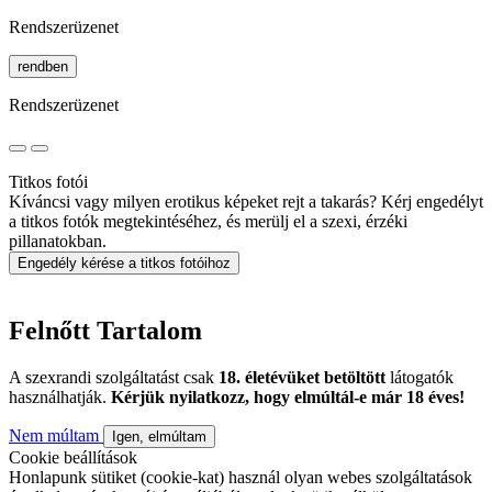
Rendszerüzenet
rendben
Rendszerüzenet
Titkos fotói
Kíváncsi vagy milyen erotikus képeket rejt a takarás? Kérj engedélyt
a titkos fotók megtekintéséhez, és merülj el a szexi, érzéki
pillanatokban.
Engedély kérése a titkos fotóihoz
Felnőtt Tartalom
A szexrandi szolgáltatást csak
18. életévüket betöltött
látogatók
használhatják.
Kérjük nyilatkozz, hogy elmúltál-e már 18 éves!
Nem múltam
Igen, elmúltam
Cookie beállítások
Honlapunk sütiket (cookie-kat) használ olyan webes szolgáltatások