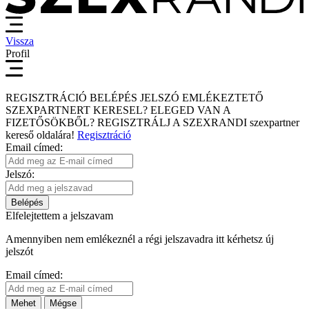
Vissza
Profil
REGISZTRÁCIÓ
BELÉPÉS
JELSZÓ EMLÉKEZTETŐ
SZEXPARTNERT KERESEL?
ELEGED VAN A
FIZETŐSÖKBŐL?
REGISZTRÁLJ A SZEXRANDI
szexpartner
kereső
oldalára!
Regisztráció
Email címed:
Jelszó:
Belépés
Elfelejtettem a jelszavam
Amennyiben nem emlékeznél a régi jelszavadra itt kérhetsz új
jelszót
Email címed:
Mehet
Mégse