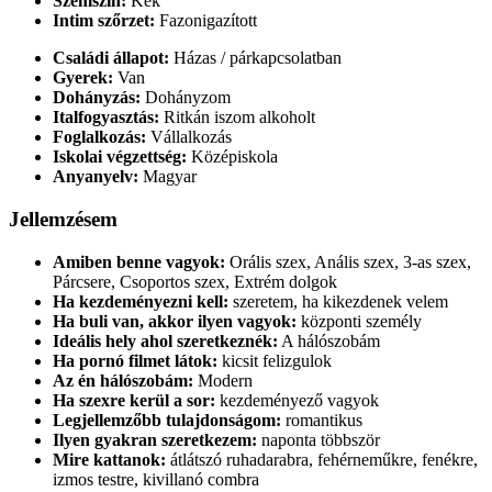
Szemszín:
Kék
Intim szőrzet:
Fazonigazított
Családi állapot:
Házas / párkapcsolatban
Gyerek:
Van
Dohányzás:
Dohányzom
Italfogyasztás:
Ritkán iszom alkoholt
Foglalkozás:
Vállalkozás
Iskolai végzettség:
Középiskola
Anyanyelv:
Magyar
Jellemzésem
Amiben benne vagyok:
Orális szex, Anális szex, 3-as szex,
Párcsere, Csoportos szex, Extrém dolgok
Ha kezdeményezni kell:
szeretem, ha kikezdenek velem
Ha buli van, akkor ilyen vagyok:
központi személy
Ideális hely ahol szeretkeznék:
A hálószobám
Ha pornó filmet látok:
kicsit felizgulok
Az én hálószobám:
Modern
Ha szexre kerül a sor:
kezdeményező vagyok
Legjellemzőbb tulajdonságom:
romantikus
Ilyen gyakran szeretkezem:
naponta többször
Mire kattanok:
átlátszó ruhadarabra, fehérneműkre, fenékre,
izmos testre, kivillanó combra