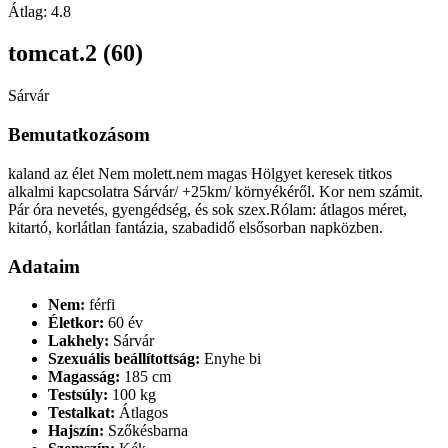
Átlag:
4.8
tomcat.2 (60)
Sárvár
Bemutatkozásom
kaland az élet Nem molett.nem magas Hölgyet keresek titkos
alkalmi kapcsolatra Sárvár/ +25km/ környékéről. Kor nem számit.
Pár óra nevetés, gyengédség, és sok szex.Rólam: átlagos méret,
kitartó, korlátlan fantázia, szabadidő elsősorban napközben.
Adataim
Nem:
férfi
Életkor:
60 év
Lakhely:
Sárvár
Szexuális beállítottság:
Enyhe bi
Magasság:
185 cm
Testsúly:
100 kg
Testalkat:
Átlagos
Hajszín:
Szőkésbarna