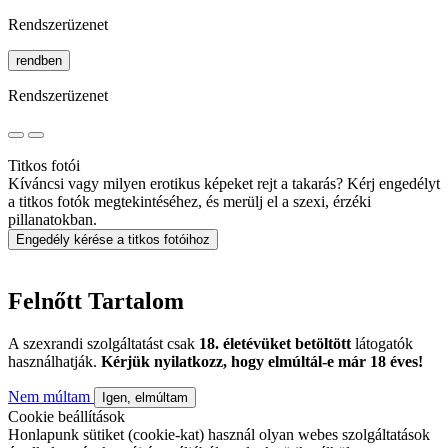
Rendszerüzenet
rendben
Rendszerüzenet
Titkos fotói
Kíváncsi vagy milyen erotikus képeket rejt a takarás? Kérj engedélyt
a titkos fotók megtekintéséhez, és merülj el a szexi, érzéki
pillanatokban.
Engedély kérése a titkos fotóihoz
Felnőtt Tartalom
A szexrandi szolgáltatást csak
18. életévüket betöltött
látogatók
használhatják.
Kérjük nyilatkozz, hogy elmúltál-e már 18 éves!
Nem múltam
Igen, elmúltam
Cookie beállítások
Honlapunk sütiket (cookie-kat) használ olyan webes szolgáltatások