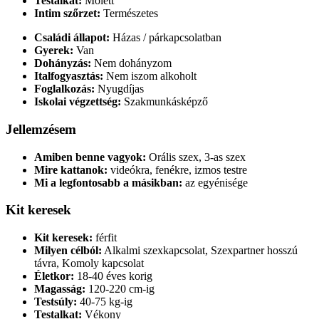
Testalkat:
Molett
Intim szőrzet:
Természetes
Családi állapot:
Házas / párkapcsolatban
Gyerek:
Van
Dohányzás:
Nem dohányzom
Italfogyasztás:
Nem iszom alkoholt
Foglalkozás:
Nyugdíjas
Iskolai végzettség:
Szakmunkásképző
Jellemzésem
Amiben benne vagyok:
Orális szex, 3-as szex
Mire kattanok:
videókra, fenékre, izmos testre
Mi a legfontosabb a másikban:
az egyénisége
Kit keresek
Kit keresek:
férfit
Milyen célból:
Alkalmi szexkapcsolat, Szexpartner hosszú
távra, Komoly kapcsolat
Életkor:
18-40 éves korig
Magasság:
120-220 cm-ig
Testsúly:
40-75 kg-ig
Testalkat:
Vékony