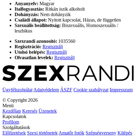
Anyanyelv:
Magyar
Italfogyasztás:
Ritkán iszik alkoholt
Dohányzás:
Nem dohányzik
Családi állapot:
Nyitott kapcsolat, Házas, de független
Szexuális beállítottság:
Biszexuális, Homoszexuális /
leszbikus
Szexrandi azonosító:
1035560
Regisztráció:
Regisztrálj
Utolsó belépés:
Regisztrálj
Olvasatlan levelek:
Regisztrálj
Ügyfélszolgálat
Adatvédelem
ÁSZF
Cookie szabályzat
Impresszum
© Copyright 2026
Menü
Kezdőlap
Keresés
Üzenetek
Kapcsolatok
Profilom
Szolgáltatások
Előfizetések
Szexi történetek
Amatőr fotók
Szépségverseny
Kilépés