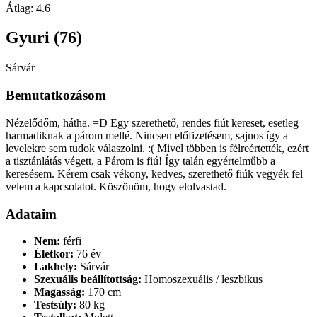
Átlag:
4.6
Gyuri (76)
Sárvár
Bemutatkozásom
Nézelődőm, hátha. =D Egy szerethető, rendes fiút kereset, esetleg
harmadiknak a párom mellé. Nincsen előfizetésem, sajnos így a
levelekre sem tudok válaszolni. :( Mivel többen is félreértették, ezért
a tisztánlátás végett, a Párom is fiú! Így talán egyértelműbb a
keresésem. Kérem csak vékony, kedves, szerethető fiúk vegyék fel
velem a kapcsolatot. Köszönöm, hogy elolvastad.
Adataim
Nem:
férfi
Életkor:
76 év
Lakhely:
Sárvár
Szexuális beállítottság:
Homoszexuális / leszbikus
Magasság:
170 cm
Testsúly:
80 kg