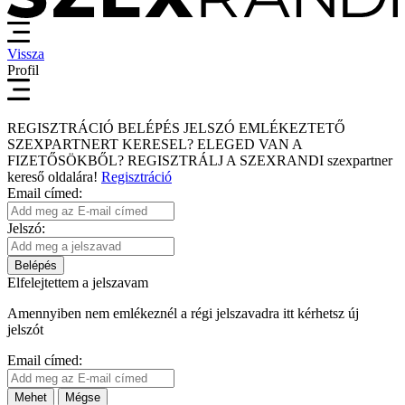
Vissza
Profil
REGISZTRÁCIÓ
BELÉPÉS
JELSZÓ EMLÉKEZTETŐ
SZEXPARTNERT KERESEL?
ELEGED VAN A
FIZETŐSÖKBŐL?
REGISZTRÁLJ A SZEXRANDI
szexpartner
kereső
oldalára!
Regisztráció
Email címed:
Jelszó:
Belépés
Elfelejtettem a jelszavam
Amennyiben nem emlékeznél a régi jelszavadra itt kérhetsz új
jelszót
Email címed:
Mehet
Mégse