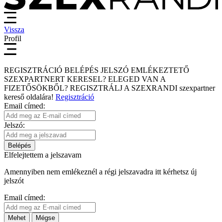
Vissza
Profil
REGISZTRÁCIÓ
BELÉPÉS
JELSZÓ EMLÉKEZTETŐ
SZEXPARTNERT KERESEL?
ELEGED VAN A
FIZETŐSÖKBŐL?
REGISZTRÁLJ A SZEXRANDI
szexpartner
kereső
oldalára!
Regisztráció
Email címed:
Jelszó:
Belépés
Elfelejtettem a jelszavam
Amennyiben nem emlékeznél a régi jelszavadra itt kérhetsz új
jelszót
Email címed:
Mehet
Mégse