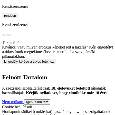
Rendszerüzenet
rendben
Rendszerüzenet
Titkos fotói
Kíváncsi vagy milyen erotikus képeket rejt a takarás? Kérj engedélyt
a titkos fotók megtekintéséhez, és merülj el a szexi, érzéki
pillanatokban.
Engedély kérése a titkos fotóihoz
Felnőtt Tartalom
A szexrandi szolgáltatást csak
18. életévüket betöltött
látogatók
használhatják.
Kérjük nyilatkozz, hogy elmúltál-e már 18 éves!
Nem múltam
Igen, elmúltam
Cookie beállítások
Honlapunk sütiket (cookie-kat) használ olyan webes szolgáltatások