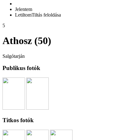
Jelentem
Letiltom
Tiltás feloldása
5
Athosz (50)
Salgótarján
Publikus fotók
Titkos fotók