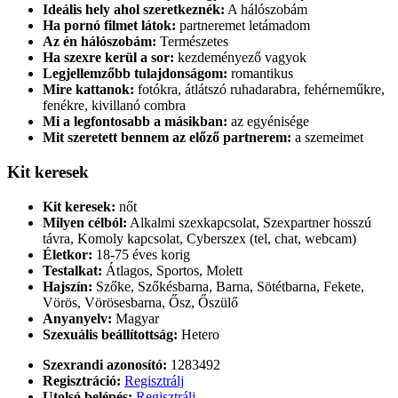
Ideális hely ahol szeretkeznék:
A hálószobám
Ha pornó filmet látok:
partneremet letámadom
Az én hálószobám:
Természetes
Ha szexre kerül a sor:
kezdeményező vagyok
Legjellemzőbb tulajdonságom:
romantikus
Mire kattanok:
fotókra, átlátszó ruhadarabra, fehérneműkre,
fenékre, kivillanó combra
Mi a legfontosabb a másikban:
az egyénisége
Mit szeretett bennem az előző partnerem:
a szemeimet
Kit keresek
Kit keresek:
nőt
Milyen célból:
Alkalmi szexkapcsolat, Szexpartner hosszú
távra, Komoly kapcsolat, Cyberszex (tel, chat, webcam)
Életkor:
18-75 éves korig
Testalkat:
Átlagos, Sportos, Molett
Hajszín:
Szőke, Szőkésbarna, Barna, Sötétbarna, Fekete,
Vörös, Vörösesbarna, Ősz, Őszülő
Anyanyelv:
Magyar
Szexuális beállítottság:
Hetero
Szexrandi azonosító:
1283492
Regisztráció:
Regisztrálj
Utolsó belépés:
Regisztrálj