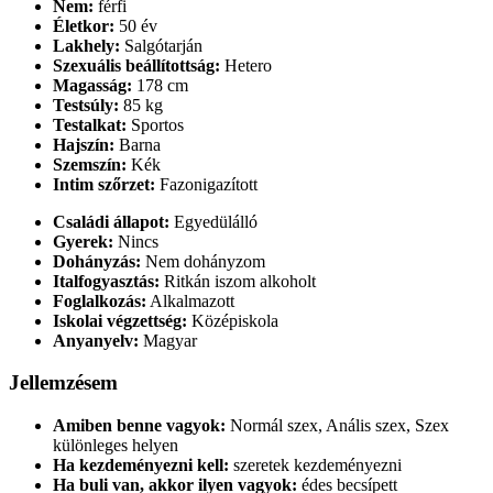
Nem:
férfi
Életkor:
50 év
Lakhely:
Salgótarján
Szexuális beállítottság:
Hetero
Magasság:
178 cm
Testsúly:
85 kg
Testalkat:
Sportos
Hajszín:
Barna
Szemszín:
Kék
Intim szőrzet:
Fazonigazított
Családi állapot:
Egyedülálló
Gyerek:
Nincs
Dohányzás:
Nem dohányzom
Italfogyasztás:
Ritkán iszom alkoholt
Foglalkozás:
Alkalmazott
Iskolai végzettség:
Középiskola
Anyanyelv:
Magyar
Jellemzésem
Amiben benne vagyok:
Normál szex, Anális szex, Szex
különleges helyen
Ha kezdeményezni kell:
szeretek kezdeményezni
Ha buli van, akkor ilyen vagyok:
édes becsípett