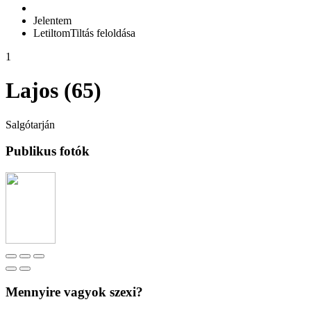
Jelentem
Letiltom
Tiltás feloldása
1
Lajos (65)
Salgótarján
Publikus fotók
Mennyire vagyok szexi?