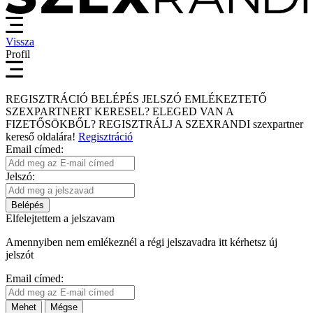
Vissza
Profil
REGISZTRÁCIÓ
BELÉPÉS
JELSZÓ EMLÉKEZTETŐ
SZEXPARTNERT KERESEL?
ELEGED VAN A
FIZETŐSÖKBŐL?
REGISZTRÁLJ A SZEXRANDI
szexpartner
kereső
oldalára!
Regisztráció
Email címed:
Jelszó:
Belépés
Elfelejtettem a jelszavam
Amennyiben nem emlékeznél a régi jelszavadra itt kérhetsz új
jelszót
Email címed:
Mehet
Mégse