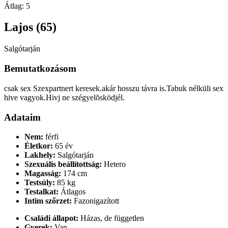
Átlag:
5
Lajos (65)
Salgótarján
Bemutatkozásom
csak sex Szexpartnert keresek.akár hosszu távra is.Tabuk nélküli sex
hive vagyok.Hivj ne szégyelõsködjél.
Adataim
Nem:
férfi
Életkor:
65 év
Lakhely:
Salgótarján
Szexuális beállítottság:
Hetero
Magasság:
174 cm
Testsúly:
85 kg
Testalkat:
Átlagos
Intim szőrzet:
Fazonigazított
Családi állapot:
Házas, de független
Gyerek:
Van