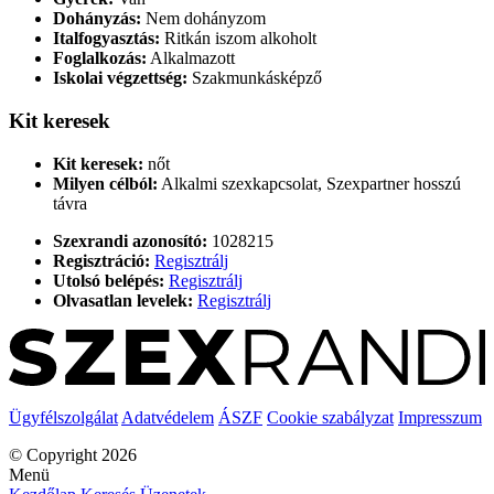
Dohányzás:
Nem dohányzom
Italfogyasztás:
Ritkán iszom alkoholt
Foglalkozás:
Alkalmazott
Iskolai végzettség:
Szakmunkásképző
Kit keresek
Kit keresek:
nőt
Milyen célból:
Alkalmi szexkapcsolat, Szexpartner hosszú
távra
Szexrandi azonosító:
1028215
Regisztráció:
Regisztrálj
Utolsó belépés:
Regisztrálj
Olvasatlan levelek:
Regisztrálj
Ügyfélszolgálat
Adatvédelem
ÁSZF
Cookie szabályzat
Impresszum
© Copyright 2026
Menü