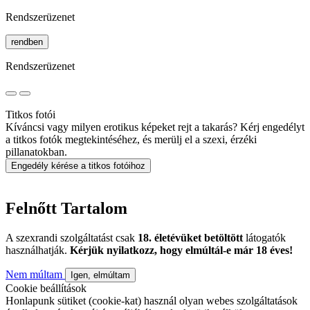
Rendszerüzenet
rendben
Rendszerüzenet
Titkos fotói
Kíváncsi vagy milyen erotikus képeket rejt a takarás? Kérj engedélyt
a titkos fotók megtekintéséhez, és merülj el a szexi, érzéki
pillanatokban.
Engedély kérése a titkos fotóihoz
Felnőtt Tartalom
A szexrandi szolgáltatást csak
18. életévüket betöltött
látogatók
használhatják.
Kérjük nyilatkozz, hogy elmúltál-e már 18 éves!
Nem múltam
Igen, elmúltam
Cookie beállítások
Honlapunk sütiket (cookie-kat) használ olyan webes szolgáltatások