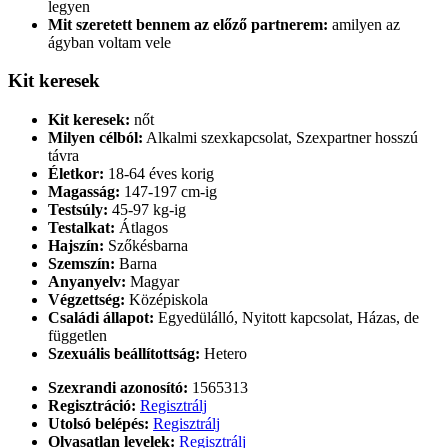
legyen
Mit szeretett bennem az előző partnerem:
amilyen az
ágyban voltam vele
Kit keresek
Kit keresek:
nőt
Milyen célból:
Alkalmi szexkapcsolat, Szexpartner hosszú
távra
Életkor:
18-64 éves korig
Magasság:
147-197 cm-ig
Testsúly:
45-97 kg-ig
Testalkat:
Átlagos
Hajszín:
Szőkésbarna
Szemszín:
Barna
Anyanyelv:
Magyar
Végzettség:
Középiskola
Családi állapot:
Egyedülálló, Nyitott kapcsolat, Házas, de
független
Szexuális beállítottság:
Hetero
Szexrandi azonosító:
1565313
Regisztráció:
Regisztrálj
Utolsó belépés:
Regisztrálj
Olvasatlan levelek:
Regisztrálj