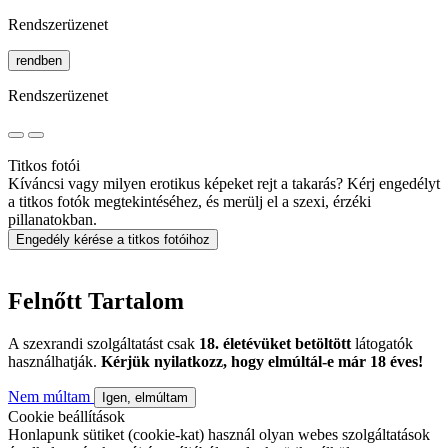
Rendszerüzenet
rendben
Rendszerüzenet
Titkos fotói
Kíváncsi vagy milyen erotikus képeket rejt a takarás? Kérj engedélyt
a titkos fotók megtekintéséhez, és merülj el a szexi, érzéki
pillanatokban.
Engedély kérése a titkos fotóihoz
Felnőtt Tartalom
A szexrandi szolgáltatást csak
18. életévüket betöltött
látogatók
használhatják.
Kérjük nyilatkozz, hogy elmúltál-e már 18 éves!
Nem múltam
Igen, elmúltam
Cookie beállítások
Honlapunk sütiket (cookie-kat) használ olyan webes szolgáltatások