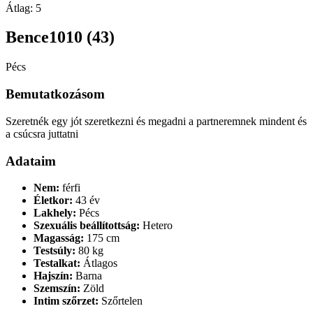
Átlag:
5
Bence1010 (43)
Pécs
Bemutatkozásom
Szeretnék egy jót szeretkezni és megadni a partneremnek mindent és
a csúcsra juttatni
Adataim
Nem:
férfi
Életkor:
43 év
Lakhely:
Pécs
Szexuális beállítottság:
Hetero
Magasság:
175 cm
Testsúly:
80 kg
Testalkat:
Átlagos
Hajszín:
Barna
Szemszín:
Zöld
Intim szőrzet:
Szőrtelen