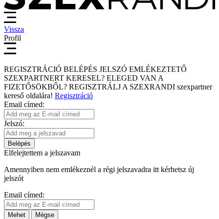
Vissza
Profil
REGISZTRÁCIÓ
BELÉPÉS
JELSZÓ EMLÉKEZTETŐ
SZEXPARTNERT KERESEL?
ELEGED VAN A
FIZETŐSÖKBŐL?
REGISZTRÁLJ A SZEXRANDI
szexpartner
kereső
oldalára!
Regisztráció
Email címed:
Jelszó:
Belépés
Elfelejtettem a jelszavam
Amennyiben nem emlékeznél a régi jelszavadra itt kérhetsz új
jelszót
Email címed:
Mehet
Mégse