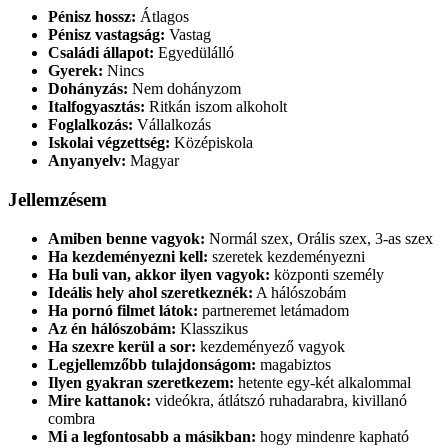
Pénisz hossz:
Átlagos
Pénisz vastagság:
Vastag
Családi állapot:
Egyedülálló
Gyerek:
Nincs
Dohányzás:
Nem dohányzom
Italfogyasztás:
Ritkán iszom alkoholt
Foglalkozás:
Vállalkozás
Iskolai végzettség:
Középiskola
Anyanyelv:
Magyar
Jellemzésem
Amiben benne vagyok:
Normál szex, Orális szex, 3-as szex
Ha kezdeményezni kell:
szeretek kezdeményezni
Ha buli van, akkor ilyen vagyok:
központi személy
Ideális hely ahol szeretkeznék:
A hálószobám
Ha pornó filmet látok:
partneremet letámadom
Az én hálószobám:
Klasszikus
Ha szexre kerül a sor:
kezdeményező vagyok
Legjellemzőbb tulajdonságom:
magabiztos
Ilyen gyakran szeretkezem:
hetente egy-két alkalommal
Mire kattanok:
videókra, átlátszó ruhadarabra, kivillanó
combra
Mi a legfontosabb a másikban:
hogy mindenre kapható