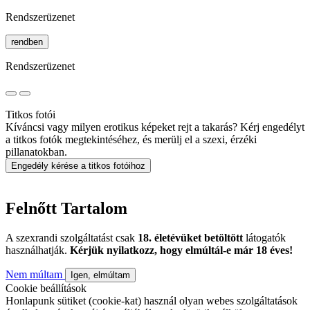
Rendszerüzenet
rendben
Rendszerüzenet
Titkos fotói
Kíváncsi vagy milyen erotikus képeket rejt a takarás? Kérj engedélyt
a titkos fotók megtekintéséhez, és merülj el a szexi, érzéki
pillanatokban.
Engedély kérése a titkos fotóihoz
Felnőtt Tartalom
A szexrandi szolgáltatást csak
18. életévüket betöltött
látogatók
használhatják.
Kérjük nyilatkozz, hogy elmúltál-e már 18 éves!
Nem múltam
Igen, elmúltam
Cookie beállítások
Honlapunk sütiket (cookie-kat) használ olyan webes szolgáltatások