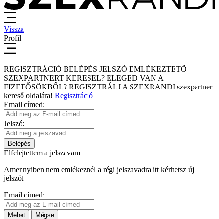
Vissza
Profil
REGISZTRÁCIÓ
BELÉPÉS
JELSZÓ EMLÉKEZTETŐ
SZEXPARTNERT KERESEL?
ELEGED VAN A
FIZETŐSÖKBŐL?
REGISZTRÁLJ A SZEXRANDI
szexpartner
kereső
oldalára!
Regisztráció
Email címed:
Jelszó:
Belépés
Elfelejtettem a jelszavam
Amennyiben nem emlékeznél a régi jelszavadra itt kérhetsz új
jelszót
Email címed:
Mehet
Mégse