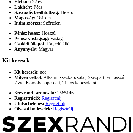
Életkor:
22 év
Lakhely:
Pécs
Szexuális beállítottság:
Hetero
Magasság:
181 cm
Intim szőrzet:
Szőrtelen
Pénisz hossz:
Hosszú
Pénisz vastagság:
Vastag
Családi állapot:
Egyedülálló
Anyanyelv:
Magyar
Kit keresek
Kit keresek:
nőt
Milyen célból:
Alkalmi szexkapcsolat, Szexpartner hosszú
távra, Komoly kapcsolat, Titkos kapcsolatot
Szexrandi azonosító:
1565146
Regisztráció:
Regisztrálj
Utolsó belépés:
Regisztrálj
Olvasatlan levelek:
Regisztrálj