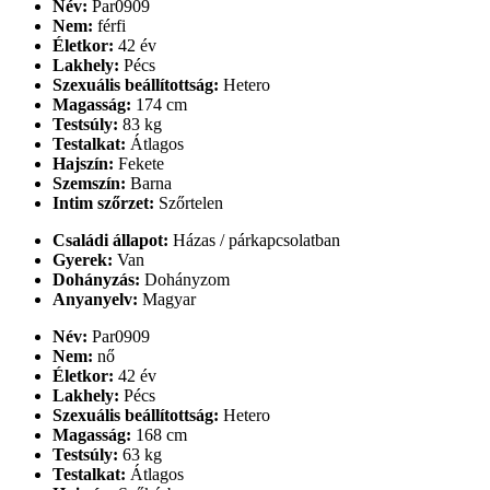
Név:
Par0909
Nem:
férfi
Életkor:
42 év
Lakhely:
Pécs
Szexuális beállítottság:
Hetero
Magasság:
174 cm
Testsúly:
83 kg
Testalkat:
Átlagos
Hajszín:
Fekete
Szemszín:
Barna
Intim szőrzet:
Szőrtelen
Családi állapot:
Házas / párkapcsolatban
Gyerek:
Van
Dohányzás:
Dohányzom
Anyanyelv:
Magyar
Név:
Par0909
Nem:
nő
Életkor:
42 év
Lakhely:
Pécs
Szexuális beállítottság:
Hetero
Magasság:
168 cm
Testsúly:
63 kg
Testalkat:
Átlagos