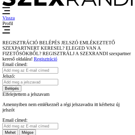
Vissza
Profil
REGISZTRÁCIÓ
BELÉPÉS
JELSZÓ EMLÉKEZTETŐ
SZEXPARTNERT KERESEL?
ELEGED VAN A
FIZETŐSÖKBŐL?
REGISZTRÁLJ A SZEXRANDI
szexpartner
kereső
oldalára!
Regisztráció
Email címed:
Jelszó:
Belépés
Elfelejtettem a jelszavam
Amennyiben nem emlékeznél a régi jelszavadra itt kérhetsz új
jelszót
Email címed:
Mehet
Mégse