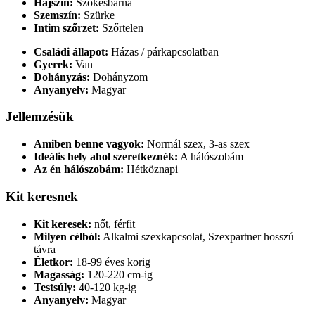
Hajszín:
Szőkésbarna
Szemszín:
Szürke
Intim szőrzet:
Szőrtelen
Családi állapot:
Házas / párkapcsolatban
Gyerek:
Van
Dohányzás:
Dohányzom
Anyanyelv:
Magyar
Jellemzésük
Amiben benne vagyok:
Normál szex, 3-as szex
Ideális hely ahol szeretkeznék:
A hálószobám
Az én hálószobám:
Hétköznapi
Kit keresnek
Kit keresek:
nőt, férfit
Milyen célból:
Alkalmi szexkapcsolat, Szexpartner hosszú
távra
Életkor:
18-99 éves korig
Magasság:
120-220 cm-ig
Testsúly:
40-120 kg-ig
Anyanyelv:
Magyar