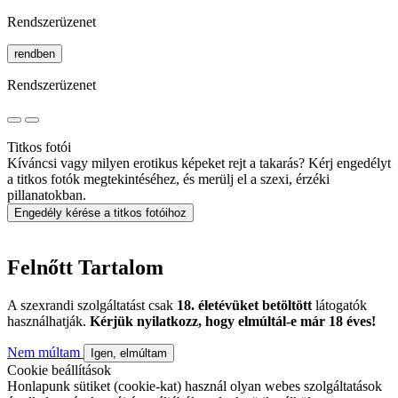
Rendszerüzenet
rendben
Rendszerüzenet
Titkos fotói
Kíváncsi vagy milyen erotikus képeket rejt a takarás? Kérj engedélyt
a titkos fotók megtekintéséhez, és merülj el a szexi, érzéki
pillanatokban.
Engedély kérése a titkos fotóihoz
Felnőtt Tartalom
A szexrandi szolgáltatást csak
18. életévüket betöltött
látogatók
használhatják.
Kérjük nyilatkozz, hogy elmúltál-e már 18 éves!
Nem múltam
Igen, elmúltam
Cookie beállítások
Honlapunk sütiket (cookie-kat) használ olyan webes szolgáltatások