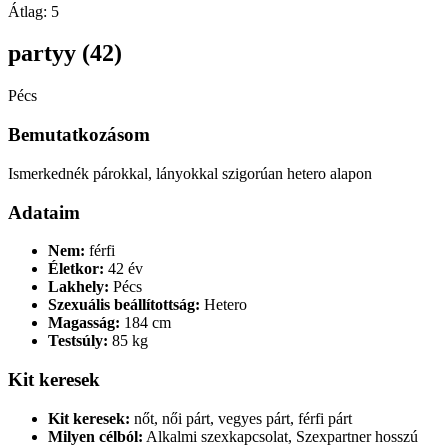
Átlag:
5
partyy (42)
Pécs
Bemutatkozásom
Ismerkednék párokkal, lányokkal szigorúan hetero alapon
Adataim
Nem:
férfi
Életkor:
42 év
Lakhely:
Pécs
Szexuális beállítottság:
Hetero
Magasság:
184 cm
Testsúly:
85 kg
Kit keresek
Kit keresek:
nőt, női párt, vegyes párt, férfi párt
Milyen célból:
Alkalmi szexkapcsolat, Szexpartner hosszú