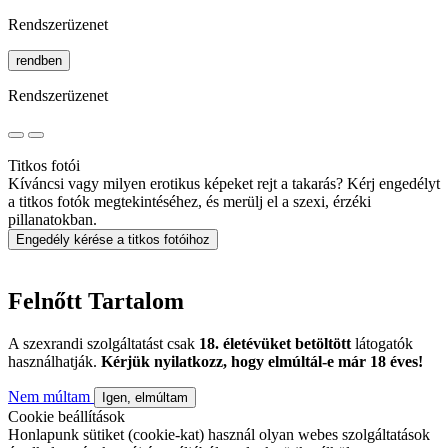
Rendszerüzenet
rendben
Rendszerüzenet
Titkos fotói
Kíváncsi vagy milyen erotikus képeket rejt a takarás? Kérj engedélyt
a titkos fotók megtekintéséhez, és merülj el a szexi, érzéki
pillanatokban.
Engedély kérése a titkos fotóihoz
Felnőtt Tartalom
A szexrandi szolgáltatást csak
18. életévüket betöltött
látogatók
használhatják.
Kérjük nyilatkozz, hogy elmúltál-e már 18 éves!
Nem múltam
Igen, elmúltam
Cookie beállítások
Honlapunk sütiket (cookie-kat) használ olyan webes szolgáltatások