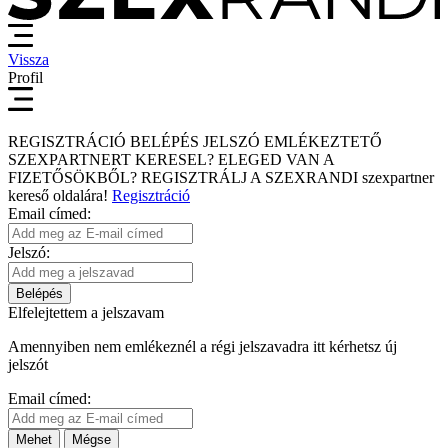
Vissza
Profil
REGISZTRÁCIÓ
BELÉPÉS
JELSZÓ EMLÉKEZTETŐ
SZEXPARTNERT KERESEL?
ELEGED VAN A
FIZETŐSÖKBŐL?
REGISZTRÁLJ A SZEXRANDI
szexpartner
kereső
oldalára!
Regisztráció
Email címed:
Jelszó:
Belépés
Elfelejtettem a jelszavam
Amennyiben nem emlékeznél a régi jelszavadra itt kérhetsz új
jelszót
Email címed:
Mehet
Mégse