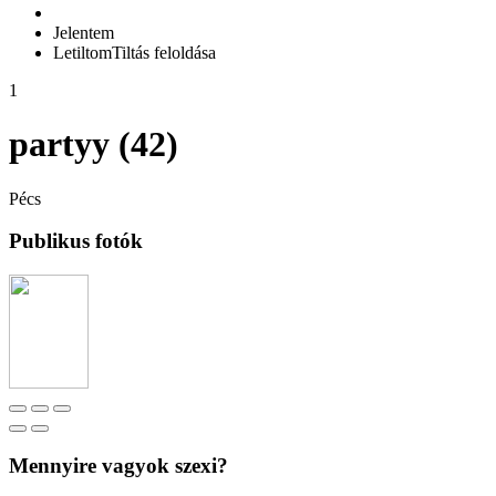
Jelentem
Letiltom
Tiltás feloldása
1
partyy (42)
Pécs
Publikus fotók
Mennyire vagyok szexi?